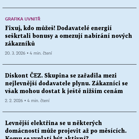
GRAFIKA UVNITŘ
Fixuj, kdo můžeš! Dodavatelé energií
seškrtali bonusy a omezují nabírání nových
zákazníků
20. 3. 2026 ▪ 4 min. čtení
Diskont ČEZ. Skupina se zařadila mezi
nejlevnější dodavatele plynu. Zákazníci se
však mohou dostat k ještě nižším cenám
2. 2. 2026 ▪ 4 min. čtení
Levnější elektřina se u některých
domácností může projevit až po měsících.
Komu se vyplatí být aktivní?