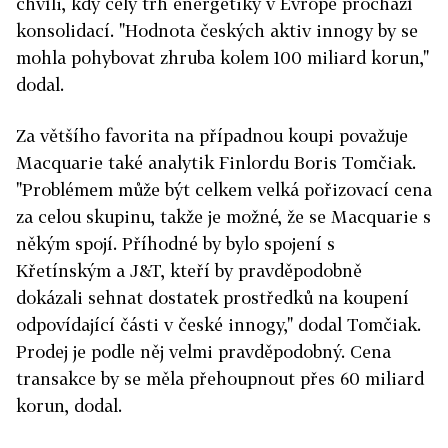
chvíli, kdy celý trh energetiky v Evropě prochází
konsolidací. "Hodnota českých aktiv innogy by se
mohla pohybovat zhruba kolem 100 miliard korun,"
dodal.
Za většího favorita na případnou koupi považuje
Macquarie také analytik Finlordu Boris Tomčiak.
"Problémem může být celkem velká pořizovací cena
za celou skupinu, takže je možné, že se Macquarie s
někým spojí. Příhodné by bylo spojení s
Křetínským a J&T, kteří by pravděpodobně
dokázali sehnat dostatek prostředků na koupení
odpovídající části v české innogy," dodal Tomčiak.
Prodej je podle něj velmi pravděpodobný. Cena
transakce by se měla přehoupnout přes 60 miliard
korun, dodal.