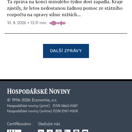
Ta zpráva na konci minulého týdne dost zapadla. Kraje
zjistily, že letos nedostanou žádnou pomoc ze státního
rozpočtu na opravy silnic nižších...
10. 8. 2026 ▪ 13:31 min.
DALŠÍ ZPRÁVY
©
1996-2026
Economia, a.s.
Hospodářské noviny (print) ISSN 0862-9587
Hospodářské noviny (online) ISSN 2787-950X
Certifikováno
Sledujte nás