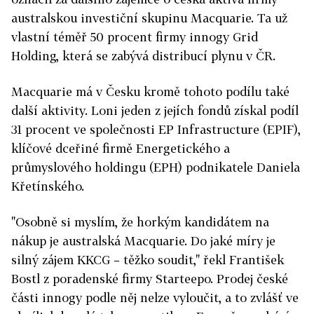
australskou investiční skupinu Macquarie. Ta už
vlastní téměř 50 procent firmy innogy Grid
Holding, která se zabývá distribucí plynu v ČR.
Macquarie má v Česku kromě tohoto podílu také
další aktivity. Loni jeden z jejích fondů získal podíl
31 procent ve společnosti EP Infrastructure (EPIF),
klíčové dceřiné firmě Energetického a
průmyslového holdingu (EPH) podnikatele Daniela
Křetínského.
"Osobně si myslím, že horkým kandidátem na
nákup je australská Macquarie. Do jaké míry je
silný zájem KKCG – těžko soudit," řekl František
Bostl z poradenské firmy Starteepo. Prodej české
části innogy podle něj nelze vyloučit, a to zvlášť ve