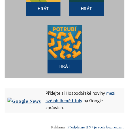
HRÁT
HRÁT
HRÁT
mezi
Přidejte si Hospodářské noviny
své oblíbené tituly
na Google
zprávách.
|
Předplatné HN+ je zcela bez reklam.