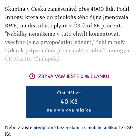
Skupina v Česku zaměstnává přes 4000 lidí. Podíl
innogy, která se do předloňského října jmenovala
RWE, na distribuci plynu v ČR činí 86 procent.
"Nabídky nemůžeme v tuto chvíli komentovat,
všechno je na prvopočátku jednání," řekl minulý
týden k případnému prodeji aktiv mluvčí innogy v
ČR Martin Chalupský.
ZBÝVÁ VÁM JEŠTĚ 0 % ČLÁNKU
Číst dál za
40 Kč
na první dva měsíce
Nebo zkuste
za 80
předplatné bez reklam a s mobilní aplikací
Kč.