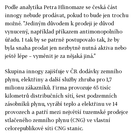
Podle analytika Petra Hlinomaze se česká část
innogy nebude prodávat, pokud to bude jen trochu
možné. "Jediným důvodem k prodeji je důvod
vynucený, například příkazem antimonopolního
úřadu. I tak by se patrně postupovalo tak, že by
byla snaha prodat jen nezbytně nutná aktiva nebo
ještě lépe – vyměnit je za nějaká jiná."
Skupina innogy zajišťuje v ČR dodávky zemního
plynu, elektřiny a další služby zhruba pro 1,7
milionu zákazníků. Firma provozuje 65 tisíc
kilometrů distribučních sítí, šest podzemních
zásobníků plynu, vyrábí teplo a elektřinu ve 14
provozech a patří mezi největší tuzemské prodejce
stlačeného zemního plynu (CNG) ve vlastní
celorepublikové síti CNG stanic.