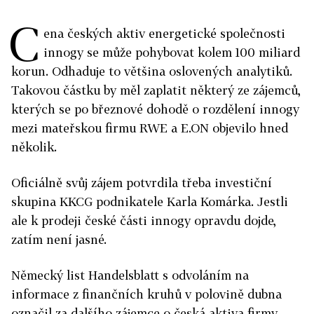
C
ena českých aktiv energetické společnosti
innogy se může pohybovat kolem 100 miliard
korun. Odhaduje to většina oslovených analytiků.
Takovou částku by měl zaplatit některý ze zájemců,
kterých se po březnové dohodě o rozdělení innogy
mezi mateřskou firmu RWE a E.ON objevilo hned
několik.
Oficiálně svůj zájem potvrdila třeba investiční
skupina KKCG podnikatele Karla Komárka. Jestli
ale k prodeji české části innogy opravdu dojde,
zatím není jasné.
Německý list Handelsblatt s odvoláním na
informace z finančních kruhů v polovině dubna
označil za dalšího zájemce o česká aktiva firmy