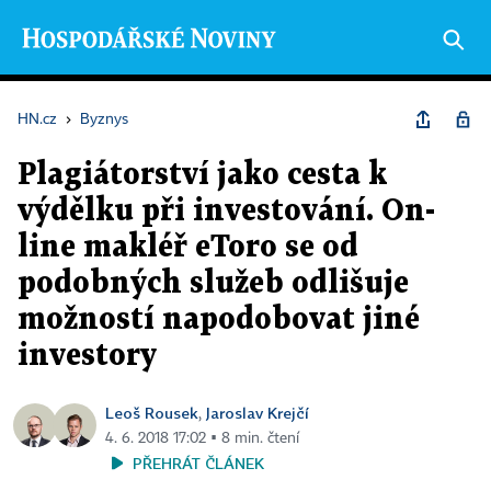
HN.cz
›
Byznys
Plagiátorství jako cesta k
výdělku při investování. On-
line makléř eToro se od
podobných služeb odlišuje
možností napodobovat jiné
investory
Leoš Rousek
Jaroslav Krejčí
,
4. 6. 2018 17:02 ▪ 8 min. čtení
PŘEHRÁT ČLÁNEK