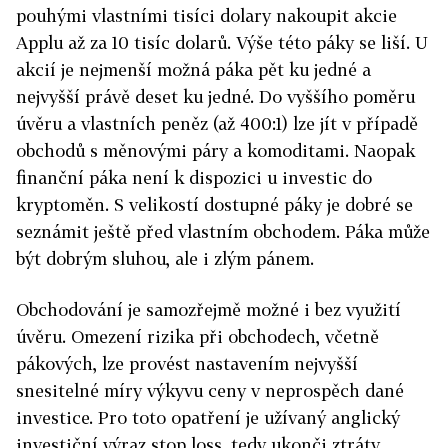
pouhými vlastními tisíci dolary nakoupit akcie
Applu až za 10 tisíc dolarů. Výše této páky se liší. U
akcií je nejmenší možná páka pět ku jedné a
nejvyšší právě deset ku jedné. Do vyššího poměru
úvěru a vlastních peněz (až 400:1) lze jít v případě
obchodů s měnovými páry a komoditami. Naopak
finanční páka není k dispozici u investic do
kryptoměn. S velikostí dostupné páky je dobré se
seznámit ještě před vlastním obchodem. Páka může
být dobrým sluhou, ale i zlým pánem.
Obchodování je samozřejmě možné i bez využití
úvěru. Omezení rizika při obchodech, včetně
pákových, lze provést nastavením nejvyšší
snesitelné míry výkyvu ceny v neprospěch dané
investice. Pro toto opatření je užívaný anglický
investiční výraz stop loss, tedy ukonči ztráty.