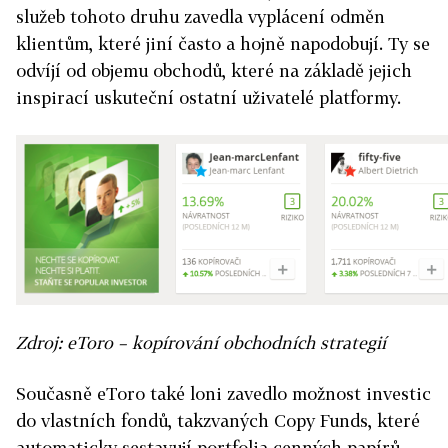
služeb tohoto druhu zavedla vyplácení odměn
klientům, které jiní často a hojně napodobují. Ty se
odvíjí od objemu obchodů, které na základě jejich
inspirací uskuteční ostatní uživatelé platformy.
Zdroj: eToro – kopírování obchodních strategií
Současně eToro také loni zavedlo možnost investic
do vlastních fondů, takzvaných Copy Funds, které
automaticky sestavují portfolia cenných papírů