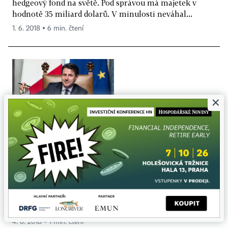
hedgeový fond na světě. Pod správou má majetek v
hodnotě 35 miliard dolarů. V minulosti neváhal...
1. 6. 2018 ▪ 6 min. čtení
×
Důvěra investorů v ekonomiku eurozóny je
nejslabší od října 2016. Projevil se
obchodní spor s USA a politická situace v
Itálii
Důvěru investorů zasáhly obavy z italského politického
vývoje a obchodního sporu s USA. Podle průzkumu
společnosti Sentix se důvěra investorů...
4. 6. 2018 ▪ 1 min. čtení