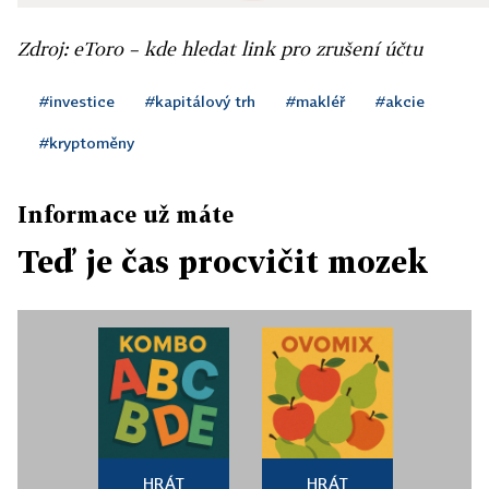
Zdroj: eToro – kde hledat link pro zrušení účtu
#investice
#kapitálový trh
#makléř
#akcie
#kryptoměny
Informace už máte
Teď je čas procvičit mozek
HRÁT
HRÁT