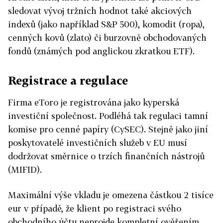
sledovat vývoj tržních hodnot také akciových
indexů (jako například S&P 500), komodit (ropa),
cenných kovů (zlato) či burzovně obchodovaných
fondů (známých pod anglickou zkratkou ETF).
Registrace a regulace
Firma eToro je registrována jako kyperská
investiční společnost. Podléhá tak regulaci tamní
komise pro cenné papíry (CySEC). Stejně jako jiní
poskytovatelé investičních služeb v EU musí
dodržovat směrnice o trzích finančních nástrojů
(MIFID).
Maximální výše vkladu je omezena částkou 2 tisíce
eur v případě, že klient po registraci svého
obchodního účtu neprojde kompletní ověřením,