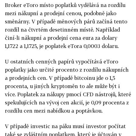
Broker eToro místo poplatků vydělává na rozdílu
mezi nákupní a prodejní cenou, podobně jako
směnárny. V případě měnových párů začíná tento
rozdíl na čtvrtém desetinném místě. Například
činí-li nákupní a prodejní cena eura za dolary
1,1722 a 1,1725, je poplatek eTora 0,0003 dolaru.
U ostatních cenných papírů vypočítává eToro
poplatky jako určité procento z rozdílu nákupních
a prodejních cen. V případě bitcoinu jde o 1,5
procenta, u jiných kryptoměn to ale může být i
více. Poplatek za nákupy pmocí CFD nástrojů, které
spekulujících na vývoj cen akcií, je 0,09 procenta z
rozdílu cen mezi nabídkou a poptávkou.
V případě investic na páku musí investor počítat
také se zvláštním poplatkem, který je účtován v