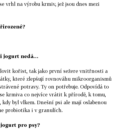
se vrhl na výrobu krmiv, jež jsou dnes mezi
přirozené?
si jogurt nedá…
lovit kořist, tak jako první sežere vnitřnosti a
o látky, které zlepšují rovnováhu mikroorganismů
estrávené potravy. Ty on potřebuje. Odpovídá to
 se krmiva co nejvíce vrátit k přírodě, k tomu,
b, kdy byl vlkem. Dnešní psi ale mají oslabenou
 probiotika i v granulích.
 jogurt pro psy?