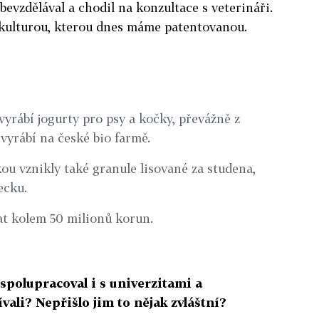
ebevzdělával a chodil na konzultace s veterináři.
s kulturou, kterou dnes máme patentovanou.
yrábí jogurty pro psy a kočky, převážně z
vyrábí na české bio farmě.
ou vznikly také granule lisované za studena,
ecku.
at kolem 50 milionů korun.
 spolupracoval i s univerzitami a
ívali? Nepřišlo jim to nějak zvláštní?