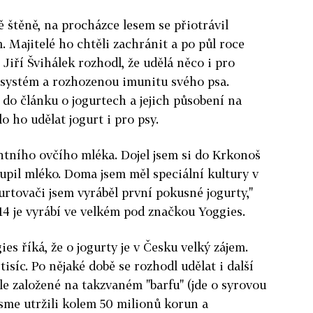
tě štěně, na procházce lesem se přiotrávil
Majitelé ho chtěli zachránit a po půl roce
 Jiří Švihálek rozhodl, že udělá něco i pro
 systém a rozhozenou imunitu svého psa.
 do článku o jogurtech a jejich působení na
o ho udělat jogurt i pro psy.
entního ovčího mléka. Dojel jsem si do Krkonoš
oupil mléko. Doma jsem měl speciální kultury v
rtovači jsem vyráběl první pokusné jogurty,"
4 je vyrábí ve velkém pod značkou Yoggies.
s říká, že o jogurty je v Česku velký zájem.
isíc. Po nějaké době se rozhodl udělat i další
le založené na takzvaném "barfu" (jde o syrovou
jsme utržili kolem 50 milionů korun a