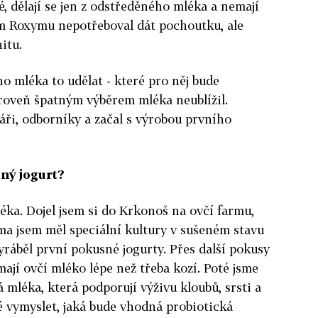
é, dělají se jen z odstředěného mléka a nemají
sem Roxymu nepotřeboval dát pochoutku, ale
itu.
ého mléka to udělat - které pro něj bude
ároveň špatným výběrem mléka neublížil.
náři, odborníky a začal s výrobou prvního
sný jogurt?
ka. Dojel jsem si do Krkonoš na ovčí farmu,
ma jsem měl speciální kultury v sušeném stavu
yráběl první pokusné jogurty. Přes další pokusy
ímají ovčí mléko lépe než třeba kozí. Poté jsme
á mléka, která podporují výživu kloubů, srsti a
ké vymyslet, jaká bude vhodná probiotická