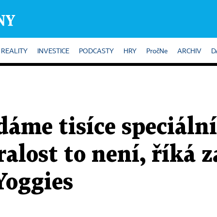
REALITY
INVESTICE
PODCASTY
HRY
PročNe
ARCHIV
D
áme tisíce speciáln
ralost to není, říká 
Yoggies