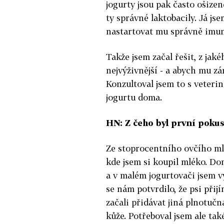
jogurty jsou pak často ošizen
ty správné laktobacily. Já j
nastartovat mu správně imun
Takže jsem začal řešit, z jak
nejvýživnější - a abych mu z
Konzultoval jsem to s veteri
jogurtu doma.
HN: Z čeho byl první poku
Ze stoprocentního ovčího mlé
kde jsem si koupil mléko. Do
a v malém jogurtovači jsem v
se nám potvrdilo, že psi přij
začali přidávat jiná plnotučn
kůže. Potřeboval jsem ale ta