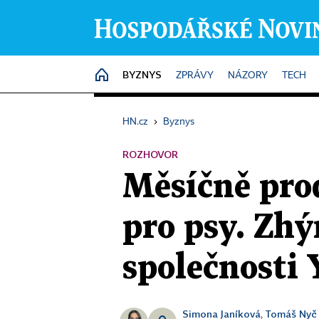
BYZNYS
HOME
ZPRÁVY
NÁZORY
TECH
HN.cz
›
Byznys
ROZHOVOR
Měsíčně prod
pro psy. Zhý
společnosti 
Simona Janíková
Tomáš Nyč
,