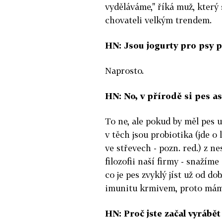
vyděláváme," říká muž, který 
chovateli velkým trendem.
HN: Jsou jogurty pro psy 
Naprosto.
HN: No, v přírodě si pes a
To ne, ale pokud by měl pes u
v těch jsou probiotika (jde 
ve střevech - pozn. red.) z n
filozofii naší firmy - snažíme
co je pes zvyklý jíst už od do
imunitu krmivem, proto máme
HN: Proč jste začal vyrábět