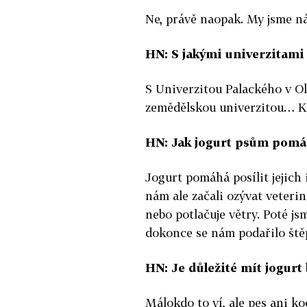
Ne, právě naopak. My jsme nár
HN: S jakými univerzitami 
S Univerzitou Palackého v 
zemědělskou univerzitou… Ka
HN: Jak jogurt psům pom
Jogurt pomáhá posílit jejich
nám ale začali ozývat veteri
nebo potlačuje větry. Poté js
dokonce se nám podařilo štěp
HN: Je důležité mít jogurt 
Málokdo to ví, ale pes ani ko