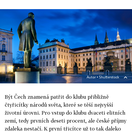
Autor ▪
Shutterstock
Být Čech znamená patřit do klubu přibližně
čtyřicítky národů světa, které se těší nejvyšší
životní úrovni. Pro vstup do klubu dvaceti elitních
zemí, tedy prvních deseti procent, ale české příjmy
zdaleka nestačí. K první třicítce už to tak daleko