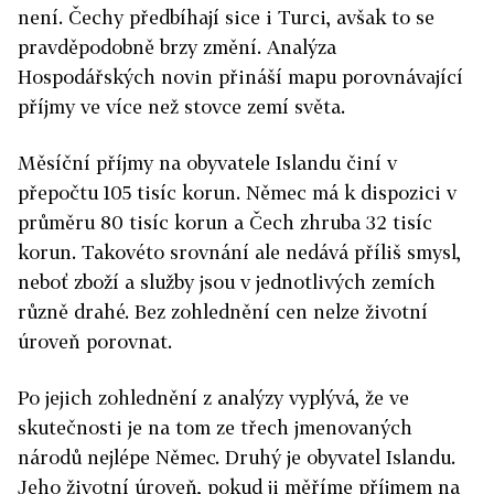
není. Čechy předbíhají sice i Turci, avšak to se
pravděpodobně brzy změní. Analýza
Hospodářských novin přináší mapu porovnávající
příjmy ve více než stovce zemí světa.
Měsíční příjmy na obyvatele Islandu činí v
přepočtu 105 tisíc korun. Němec má k dispozici v
průměru 80 tisíc korun a Čech zhruba 32 tisíc
korun. Takovéto srovnání ale nedává příliš smysl,
neboť zboží a služby jsou v jednotlivých zemích
různě drahé. Bez zohlednění cen nelze životní
úroveň porovnat.
Po jejich zohlednění z analýzy vyplývá, že ve
skutečnosti je na tom ze třech jmenovaných
národů nejlépe Němec. Druhý je obyvatel Islandu.
Jeho životní úroveň, pokud ji měříme příjmem na