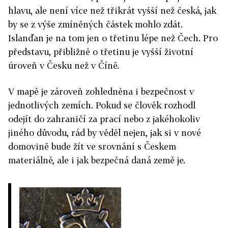
hlavu, ale není více než třikrát vyšší než česká, jak
by se z výše zmíněných částek mohlo zdát.
Islanďan je na tom jen o třetinu lépe než Čech. Pro
představu, přibližně o třetinu je vyšší životní
úroveň v Česku než v Číně.
V mapě je zároveň zohledněna i bezpečnost v
jednotlivých zemích. Pokud se člověk rozhodl
odejít do zahraničí za prací nebo z jakéhokoliv
jiného důvodu, rád by věděl nejen, jak si v nové
domovině bude žít ve srovnání s Českem
materiálně, ale i jak bezpečná daná země je.