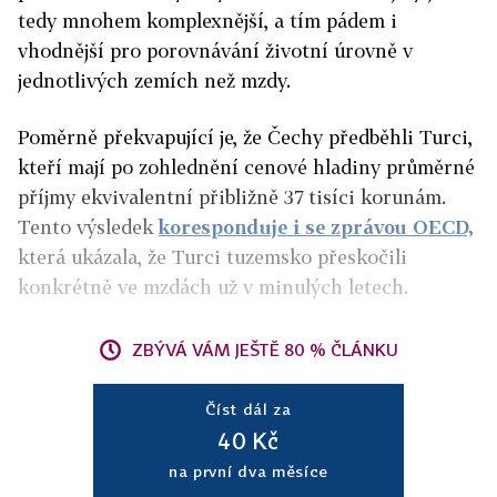
tedy mnohem komplexnější, a tím pádem i
vhodnější pro porovnávání životní úrovně v
jednotlivých zemích než mzdy.
Poměrně překvapující je, že Čechy předběhli Turci,
kteří mají po zohlednění cenové hladiny průměrné
příjmy ekvivalentní přibližně 37 tisíci korunám.
Tento výsledek
koresponduje i se zprávou OECD,
která ukázala, že Turci tuzemsko přeskočili
konkrétně ve mzdách už v minulých letech.
ZBÝVÁ VÁM JEŠTĚ 80 % ČLÁNKU
Číst dál za
40 Kč
na první dva měsíce