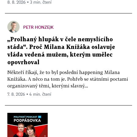
8. 8. 2026 ▪ 3 min. čtení
PETR HONZEJK
„Prolhaný hlupák v čele nemyslícího
stáda“. Proč Milana Knížáka oslavuje
vláda vedená mužem, kterým umělec
opovrhoval
Někteří říkají, že to byl poslední happening Milana
Knížáka. A něco na tom je. Pohřeb se státními poctami
organizovaný těmi, kterými slavný...
7. 8. 2026 ▪ 4 min. čtení