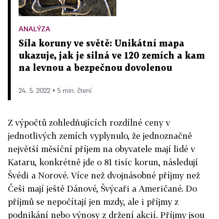
ANALÝZA
Síla koruny ve světě: Unikátní mapa
ukazuje, jak je silná ve 120 zemích a kam
na levnou a bezpečnou dovolenou
24. 5. 2022 ▪ 5 min. čtení
Z výpočtů zohledňujících rozdílné ceny v
jednotlivých zemích vyplynulo, že jednoznačně
největší měsíční příjem na obyvatele mají lidé v
Kataru, konkrétně jde o 81 tisíc korun, následují
Švédi a Norové. Více než dvojnásobné příjmy než
Češi mají ještě Dánové, Švýcaři a Američané. Do
příjmů se nepočítají jen mzdy, ale i příjmy z
podnikání nebo výnosy z držení akcií. Příjmy jsou