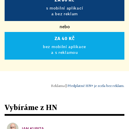
s mobilní aplikací
a bez reklam
nebo
ZA 40 KČ
bez mobilní aplikace
a s reklamou
|
Předplatné HN+ je zcela bez reklam.
Vybíráme z HN
JAN KUBITA