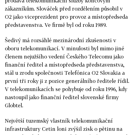
prodává telekomunikační služby koncovým
zákazníkům. Slováček před rozdělením působil v
O2 jako viceprezident pro provoz a místopředseda
představenstva. Ve firmě byl od roku 1989.
Šedivý má rozsáhlé mezinárodní zkušenosti v
oboru telekomunikací. V minulosti byl mimo jiné
členem nejužšího vedení Českého Telecomu jako
finanční ředitel a místopředseda představenstva,
stál u zrodu společnosti Telefónica O2 Slovakia a
první tři roky ji z pozice generálního ředitele řídil.
V telekomunikacích se pohybuje od roku 1996, kdy
nastoupil jako finanční ředitel slovenské firmy
Globtel.
Největší tuzemský vlastník telekomunikační
infrastruktury Cetin loni zvýšil zisk o pětinu na