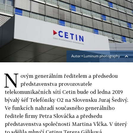
Autor ▪
Luminum photography
N
ovým generálním ředitelem a předsedou
představenstva provozovatele
telekomunikačních sítí Cetin bude od ledna 2019
bývalý šéf Telefóniky O2 na Slovensku Juraj Šedivý.
Ve funkcích nahradí současného generálního
ředitele firmy Petra Slováčka a předsedu
představenstva společnosti Martina Vlčka. V úterý
to sdělila mluvčí Cetinu Tereza Gáliková.