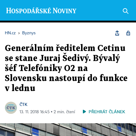
HN.cz
›
Byznys
Generálním ředitelem Cetinu
se stane Juraj Šedivý. Bývalý
šéf Telefóniky O2 na
Slovensku nastoupí do funkce
v lednu
ČTK
PŘEHRÁT ČLÁNEK
13. 11. 2018 16:45 ▪ 2 min. čtení