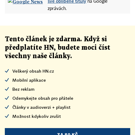
své oblíbené tituly
na Google
zprávách.
Tento článek
je
zdarma. Když si
předplatíte HN, budete moci číst
všechny naše články
.
Veškerý obsah HN.cz
Mobilní aplikace
Bez reklam
Odemykejte obsah pro přátele
Články v audioverzi + playlist
Možnost kdykoliv zrušit
ZA 80 KČ