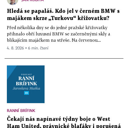
Hledá se papaláš. Kdo jel v černém BMW s
majákem skrze „Turkovu“ křižovatku?
Před několika dny se do jedné pražské křižovatky
přihnalo obří luxusní BMW se začerněnými skly a
blikajícím majáčkem na střeše. Na červenou...
4. 8. 2026 ▪ 6 min. čtení
RANNÍ BRÍFINK
Čekají nás napínavé týdny boje o West
Ham United, právnické blafáky i porušená