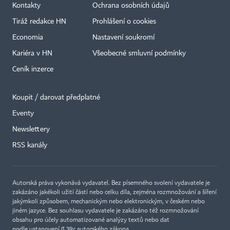
Kontakty
Ochrana osobních údajů
Tiráž redakce HN
Prohlášení o cookies
Economia
Nastavení soukromí
Kariéra v HN
Všeobecné smluvní podmínky
Ceník inzerce
Koupit / darovat předplatné
Eventy
×
Newslettery
RSS kanály
Autorská práva vykonává vydavatel. Bez písemného svolení vydavatele je
zakázáno jakékoli užití částí nebo celku díla, zejména rozmnožování a šíření
jakýmkoli způsobem, mechanickým nebo elektronickým, v českém nebo
jiném jazyce. Bez souhlasu vydavatele je zakázáno též rozmnožování
obsahu pro účely automatizované analýzy textů nebo dat
podle ustanovení § 39c autorského zákona.