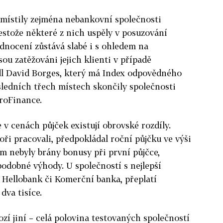
ístily zejména nebankovní společnosti
řestože některé z nich uspěly v posuzování
dnocení zůstává slabé i s ohledem na
ou zatěžováni jejich klienti v případě
dl David Borges, který má Index odpovědného
sledních třech místech skončily společnosti
roFinance.
e v cenách půjček existují obrovské rozdíly.
oři pracovali, předpokládal roční půjčku ve výši
om nebyly brány bonusy při první půjčce,
odobné výhody. U společností s nejlepší
, Hellobank či Komerční banka, přeplatí
dva tisíce.
zí jiní – celá polovina testovaných společností