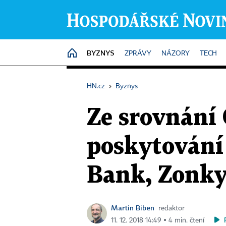
BYZNYS
HOME
ZPRÁVY
NÁZORY
TECH
HN.cz
›
Byznys
Ze srovnání 
poskytování 
Bank, Zonky 
Martin Biben
redaktor
11. 12. 2018 14:49 ▪ 4 min. čtení