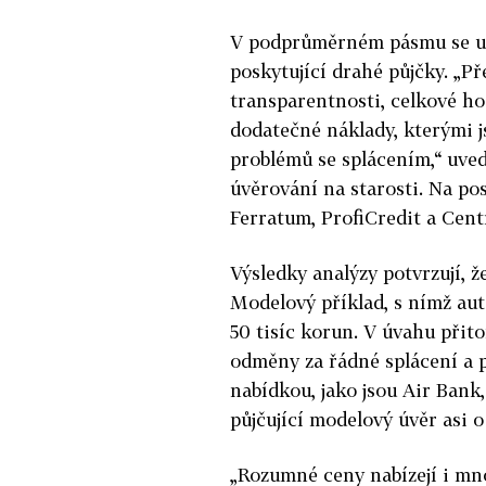
V podprůměrném pásmu se um
poskytující drahé půjčky. „P
transparentnosti, celkové ho
dodatečné náklady, kterými js
problémů se splácením,“ uve
úvěrování na starosti. Na po
Ferratum, ProfiCredit a Cent
Výsledky analýzy potvrzují, ž
Modelový příklad, s nímž aut
50 tisíc korun. V úvahu přit
odměny za řádné splácení a p
nabídkou, jako jsou Air Bank
půjčující modelový úvěr asi o 
„Rozumné ceny nabízejí i mno