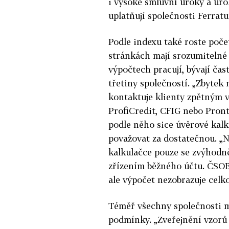
i vysoké smluvní úroky a úro
uplatňují společnosti Ferratu
Podle indexu také roste poče
stránkách mají srozumitelné 
výpočtech pracují, bývají čas
třetiny společností. „Zbytek 
kontaktuje klienty zpětným v
ProfiCredit, CFIG nebo Pront
podle něho sice úvěrové kalku
považovat za dostatečnou. „N
kalkulačce pouze se zvýhodn
zřízením běžného účtu. ČSOB s
ale výpočet nezobrazuje celko
Téměř všechny společnosti 
podmínky. „Zveřejnění vzorů 