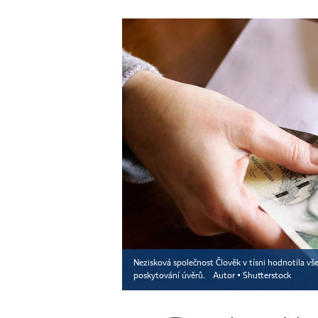
Nezisková společnost Člověk v tísni hodnotila vše
poskytování úvěrů.
Autor ▪
Shutterstock