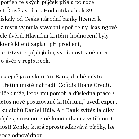
otřebitelských půjček přišla po roce
t Člověk v tísni. Hodnotila všech 39
získaly od České národní banky licenci k
z testu vyjmula stavební spořitelny, leasingové
ele úvěrů. Hlavními kritérii hodnocení byly
které klient zaplatí při prodlení,
 ústavu s půjčujícím, vstřícnost k němu a
o úvěr v registrech.
a stejně jako vloni Air Bank, druhé místo
a třetím místě nahradil Cofidis Home Credit.
příček níže, letos mu pomohla důsledná práce s
 letos nově posuzované kritérium,“ uvedl expert
ku dluhů Daniel Hůle. Air Bank zvítězila díky
ůjček, srozumitelné komunikaci a vstřícnosti
nosti Zonky, která zprostředkovává půjčky, lze
ysoce odpovědnou.