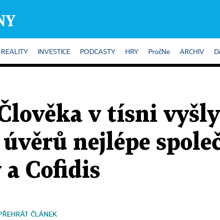
REALITY
INVESTICE
PODCASTY
HRY
PročNe
ARCHIV
D
Člověka v tísni vyšly
úvěrů nejlépe společ
a Cofidis
PŘEHRÁT ČLÁNEK