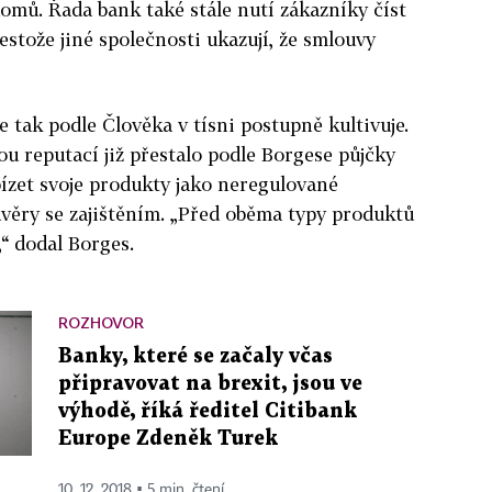
mů. Řada bank také stále nutí zákazníky číst
stože jiné společnosti ukazují, že smlouvy
 tak podle Člověka v tísni postupně kultivuje.
ou reputací již přestalo podle Borgese půjčky
bízet svoje produkty jako neregulované
úvěry se zajištěním. „Před oběma typy produktů
,“ dodal Borges.
ROZHOVOR
Banky, které se začaly včas
připravovat na brexit, jsou ve
výhodě, říká ředitel Citibank
Europe Zdeněk Turek
10. 12. 2018 ▪ 5 min. čtení