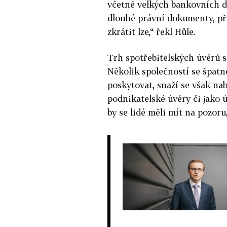
včetně velkých bankovních do
dlouhé právní dokumenty, pře
zkrátit lze,“ řekl Hůle.
Trh spotřebitelských úvěrů se
Několik společností se špatn
poskytovat, snaží se však na
podnikatelské úvěry či jako 
by se lidé měli mít na pozoru