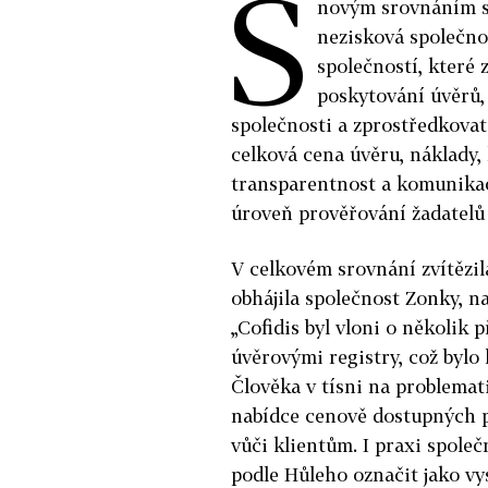
S
novým srovnáním sp
nezisková společnos
společností, které 
poskytování úvěrů, 
společnosti a zprostředkovat
celková cena úvěru, náklady, 
transparentnost a komunikace
úroveň prověřování žadatelů 
V celkovém srovnání zvítězil
obhájila společnost Zonky, n
„Cofidis byl vloni o několik 
úvěrovými registry, což bylo
Člověka v tísni na problemati
nabídce cenově dostupných p
vůči klientům. I praxi společ
podle Hůleho označit jako v