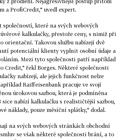
ky z prodlení. Nejagresivnější postup přitom
m a ProfiCredit,“ uvedl expert.
t společností, které na svých webových
úvěrové kalkulačky, přestože ceny, s nimiž při
to orientační. Takovou službu nabízejí dvě
nutí potenciální klienty vyplnit osobní údaje a
oláním. Mezi tyto společnosti patří například
o Credit,“ řekl Borges. Některé společnosti
lačky nabízejí, ale jejich funkčnost nelze
apříklad Raiffeisenbank pracuje ve svojí
ěnou úrokovou sazbou, která je podmíněna
ice nabízí kalkulačku s realističtější sazbou,
vé náklady, pouze měsíční splátky,“ dodal.
mají na svých webových stránkách obchodní
smluv se však některé společnosti brání, a to