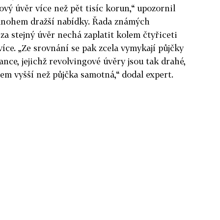
ový úvěr více než pět tisíc korun,“ upozornil
 mnohem dražší nabídky. Řada známých
za stejný úvěr nechá zaplatit kolem čtyřiceti
 více. „Ze srovnání se pak zcela vymykají půjčky
ce, jejichž revolvingové úvěry jsou tak drahé,
em vyšší než půjčka samotná,“ dodal expert.