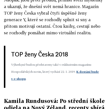
a ukazují, že dnešní svět nemá hranice. Magazín
TOP ženy Česka vybral čtyři úspěšné ženy
generace Y, které se rozhodly splnit si sny a
přitom motivují ostatní. Čtou knihy, cestují nebo
se rozhodly pomáhat mimo virtuální realitu.
TOP ženy Česka 2018
Výherkyně budou představeny také v exkluzivním magazínu
Hospodářských novin, který vychází 22. 1. 2019.
K dostání bude
v e-shopu
.
Kamila Rundusová: Po střední škole
odjela na Nový Zéland, recepty sbírá