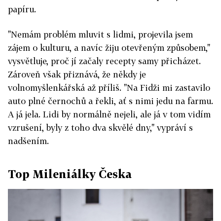
papíru.
"Nemám problém mluvit s lidmi, projevila jsem
zájem o kulturu, a navíc žiju otevřeným způsobem,"
vysvětluje, proč jí začaly recepty samy přicházet.
Zároveň však přiznává, že někdy je
volnomyšlenkářská až příliš. "Na Fidži mi zastavilo
auto plné černochů a řekli, ať s nimi jedu na farmu.
A já jela. Lidi by normálně nejeli, ale já v tom vidím
vzrušení, byly z toho dva skvělé dny," vypráví s
nadšením.
Top Mileniálky Česka