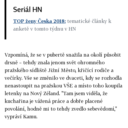
Seriál HN
TOP ženy Česka 2018:
tematické články k
anketě v tomto týdnu v HN
Vzpomíná, že se v pubertě snažila na okolí působit
drsně – tehdy znala jenom svět ohromného
pražského sídliště Jižní Město, křičící rodiče a
večírky. Vše se změnilo ve dvaceti, kdy se rozhodla
nenastoupit na pražskou VŠE a místo toho koupila
letenky na Nový Zéland. "Tam jsem viděla, že
kuchařina je vážená práce a dobře placené
povolání, hodně mi to tehdy zvedlo sebevědomí,"
vypráví Kamu.