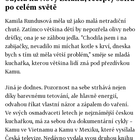
po celém světě
Kamila Rundusová měla už jako malá netradiční
chutě. Zatímco většina dětí by nepozřela olivy nebo
dršťky, ona je se zálibou jedla. "Chodila jsem i na
zabijačky, nevadilo mi míchat kotle s krví, dneska
bych s tím už měla větší problém," směje se mladá
kuchařka, kterou většina lidí zná pod přezdívkou
Kamu.
Jiná je dodnes. Pozornost na sebe strhává nejen
díky barevnému tetování, ale hlavně energií,
odvahou říkat vlastní názor a zápalem do vaření.
Ve svých osmadvaceti letech je nejznámější českou
kuchařkou, má za sebou dva dokumentární cykly –
Kamu ve Vietnamu a Kamu v Mexiku, které vysílala
Česká televize. Nedávno vydala svou druhou knihu