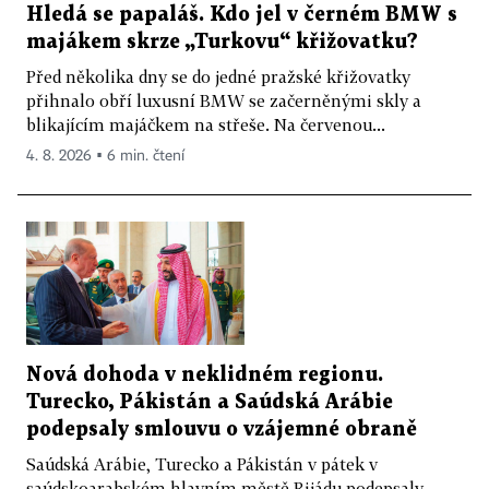
Hledá se papaláš. Kdo jel v černém BMW s
majákem skrze „Turkovu“ křižovatku?
Před několika dny se do jedné pražské křižovatky
přihnalo obří luxusní BMW se začerněnými skly a
blikajícím majáčkem na střeše. Na červenou...
4. 8. 2026 ▪ 6 min. čtení
Nová dohoda v neklidném regionu.
Turecko, Pákistán a Saúdská Arábie
podepsaly smlouvu o vzájemné obraně
Saúdská Arábie, Turecko a Pákistán v pátek v
saúdskoarabském hlavním městě Rijádu podepsaly