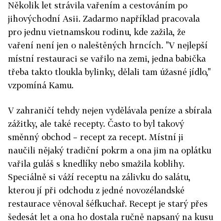
Několik let strávila vařením a cestováním po
jihovýchodní Asii. Zadarmo například pracovala
pro jednu vietnamskou rodinu, kde zažila, že
vaření není jen o naleštěných hrncích. "V nejlepší
místní restauraci se vařilo na zemi, jedna babička
třeba takto tloukla bylinky, dělali tam úžasné jídlo,"
vzpomíná Kamu.
V zahraničí tehdy nejen vydělávala peníze a sbírala
zážitky, ale také recepty. Často to byl takový
směnný obchod – recept za recept. Místní ji
naučili nějaký tradiční pokrm a ona jim na oplátku
vařila guláš s knedlíky nebo smažila koblihy.
Speciálně si váží receptu na zálivku do salátu,
kterou jí při odchodu z jedné novozélandské
restaurace věnoval šéfkuchař. Recept je starý přes
šedesát let a ona ho dostala ručně napsaný na kusu