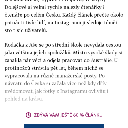
Dolejšové si velmi rychle nalezly čtenářky i
čtenáře po celém Česku. Každý článek přečte okolo
patnácti tisíc lidí, na Instagramu ji sleduje téměř
sto tisíc uživatelů.
Rodačka z Aše se po střední škole nevydala cestou
jako většina jejích spolužáků. Místo vysoké školy si
zabalila pár věcí a odjela pracovat do Austrálie. U
protinožců strávila pět let, během nichž se
vypracovala na různé manažerské posty. Po
návratu do Česka si začala více než kdy dřív
uvědomovat, jak fotky z Instagramu ovlivňují
pohled na krásu.
ZBÝVÁ VÁM JEŠTĚ 60 % ČLÁNKU