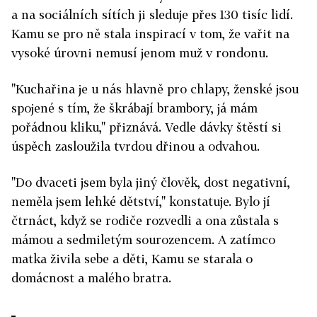
a na sociálních sítích ji sleduje přes 130 tisíc lidí.
Kamu se pro ně stala inspirací v tom, že vařit na
vysoké úrovni nemusí jenom muž v rondonu.
"Kuchařina je u nás hlavně pro chlapy, ženské jsou
spojené s tím, že škrábají brambory, já mám
pořádnou kliku," přiznává. Vedle dávky štěstí si
úspěch zasloužila tvrdou dřinou a odvahou.
"Do dvaceti jsem byla jiný člověk, dost negativní,
neměla jsem lehké dětství," konstatuje. Bylo jí
čtrnáct, když se rodiče rozvedli a ona zůstala s
mámou a sedmiletým sourozencem. A zatímco
matka živila sebe a děti, Kamu se starala o
domácnost a malého bratra.