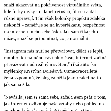
snaží ukazovat na pokřivenost virtuálního světa,
kde fotky dívky i chlapci retušují, filtrují a dál
různě upravují. Tím však kolonky projektu zdaleka
nekončí – zaměřuje se na kyberšikanu, bezpečnost
na internetu nebo sebelásku. Jak sám říká jeho
název, snaží se připomínat, co je normální.
"Instagram nás nutí se přetvařovat, dělat se lepší,
mnoho lidí na něm tráví plno času, internet začíná
převažovat nad reálným světem," říká autorka
myšlenky Kristýna Dolejšová. Osmadvacetiletá
žena vzpomíná, že blog založila jako reakci na to,
jak sama žila.
"Nevážila jsem si sama sebe, začala jsem psát o tom,
jak internet ovlivňuje naše vztahy nebo pohled na
ženskou krásu," vypráví. Příspěvky Kristýny