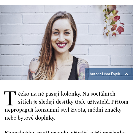
Autor ▪
Libor Fojtík
T
ěžko na ně pasují kolonky. Na sociálních
sítích je sledují desítky tisíc uživatelů. Přitom
nepropagují konzumní styl života, módní značky
nebo bytové doplňky.
Naopak: jdou proti proudu, přináší svěží myšlenky