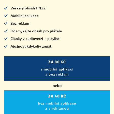
Veškerý obsah HN.cz
Mobilní aplikace
Bez reklam
Odemykejte obsah pro přátele
Články v audioverzi + playlist
Možnost kdykoliv zrušit
ZA 80 KČ
s mobilní aplikací
a bez reklam
nebo
ZA 40 KČ
bez mobilní aplikace
a s reklamou