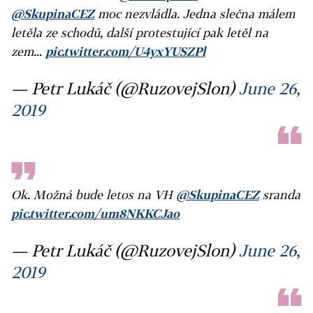
@SkupinaCEZ
moc nezvládla. Jedna slečna málem
letěla ze schodů, další protestující pak letěl na
zem...
pic.twitter.com/U4yxYUSZPl
— Petr Lukáč (@RuzovejSlon)
June 26,
2019
Ok. Možná bude letos na VH
@SkupinaCEZ
sranda
pic.twitter.com/um8NKKCJao
— Petr Lukáč (@RuzovejSlon)
June 26,
2019