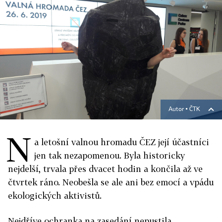
Autor ▪
ČTK
N
a letošní valnou hromadu ČEZ její účastníci
jen tak nezapomenou. Byla historicky
nejdelší, trvala přes dvacet hodin a končila až ve
čtvrtek ráno. Neobešla se ale ani bez emocí a vpádu
ekologických aktivistů.
Nejdříve ochranka na zasedání nepustila