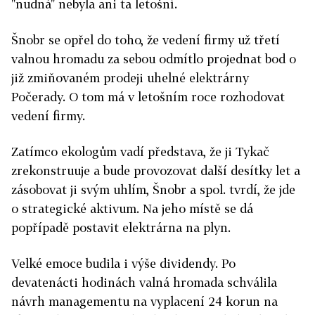
"nudná" nebyla ani ta letošní.
Šnobr se opřel do toho, že vedení firmy už třetí
valnou hromadu za sebou odmítlo projednat bod o
již zmiňovaném prodeji uhelné elektrárny
Počerady. O tom má v letošním roce rozhodovat
vedení firmy.
Zatímco ekologům vadí představa, že ji Tykač
zrekonstruuje a bude provozovat další desítky let a
zásobovat ji svým uhlím, Šnobr a spol. tvrdí, že jde
o strategické aktivum. Na jeho místě se dá
popřípadě postavit elektrárna na plyn.
Velké emoce budila i výše dividendy. Po
devatenácti hodinách valná hromada schválila
návrh managementu na vyplacení 24 korun na