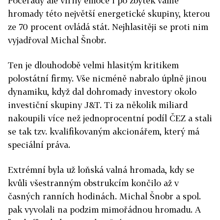
Počerady ale vířily emoce i po zbytek valné
hromady této největší energetické skupiny, kterou
ze 70 procent ovládá stát. Nejhlasitěji se proti nim
vyjadřoval Michal Šnobr.
Ten je dlouhodobě velmi hlasitým kritikem
polostátní firmy. Vše nicméně nabralo úplně jinou
dynamiku, když dal dohromady investory okolo
investiční skupiny J&T. Ti za několik miliard
nakoupili více než jednoprocentní podíl ČEZ a stali
se tak tzv. kvalifikovaným akcionářem, který má
speciální práva.
Extrémní byla už loňská valná hromada, kdy se
kvůli všestranným obstrukcím končilo až v
časných ranních hodinách. Michal Šnobr a spol.
pak vyvolali na podzim mimořádnou hromadu. A