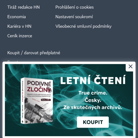
Tiráž redakce HN
Prohlášení o cookies
Economia
Nastavení soukromí
Kariéra v HN
Všeobecné smluvní podmínky
Ceník inzerce
Koupit / darovat předplatné
Eventy
×
Newslettery
RSS kanály
Autorská práva vykonává vydavatel. Bez písemného svolení vydavatele je
zakázáno jakékoli užití částí nebo celku díla, zejména rozmnožování a šíření
jakýmkoli způsobem, mechanickým nebo elektronickým, v českém nebo
jiném jazyce. Bez souhlasu vydavatele je zakázáno též rozmnožování
obsahu pro účely automatizované analýzy textů nebo dat
podle ustanovení § 39c autorského zákona.