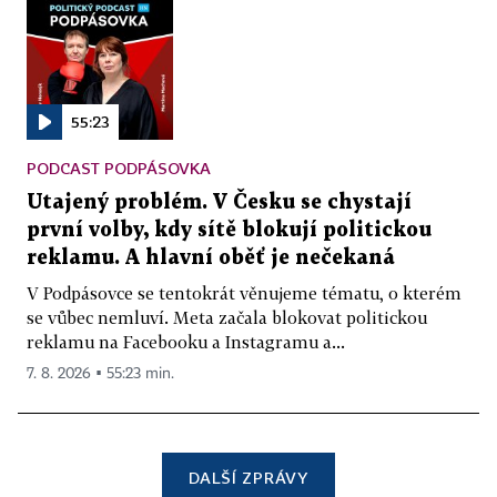
55:23
PODCAST PODPÁSOVKA
Utajený problém. V Česku se chystají
první volby, kdy sítě blokují politickou
reklamu. A hlavní oběť je nečekaná
V Podpásovce se tentokrát věnujeme tématu, o kterém
se vůbec nemluví. Meta začala blokovat politickou
reklamu na Facebooku a Instagramu a...
7. 8. 2026 ▪ 55:23 min.
DALŠÍ ZPRÁVY