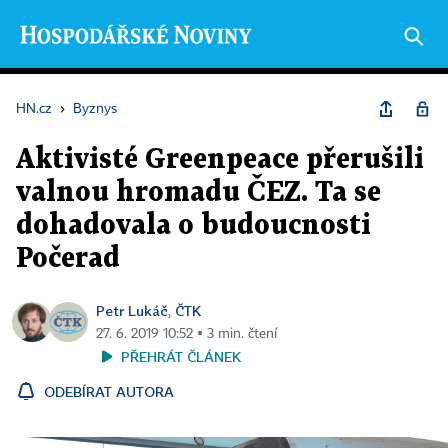
HN.cz
›
Byznys
Aktivisté Greenpeace přerušili
valnou hromadu ČEZ. Ta se
dohadovala o budoucnosti
Počerad
Petr Lukáč
ČTK
,
27. 6. 2019 10:52 ▪ 3 min. čtení
PŘEHRÁT ČLÁNEK
ODEBÍRAT AUTORA