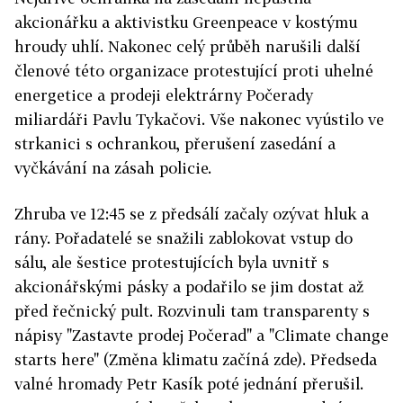
akcionářku a aktivistku Greenpeace v kostýmu
hroudy uhlí. Nakonec celý průběh narušili další
členové této organizace protestující proti uhelné
energetice a prodeji elektrárny Počerady
miliardáři Pavlu Tykačovi. Vše nakonec vyústilo ve
strkanici s ochrankou, přerušení zasedání a
vyčkávání na zásah policie.
Zhruba ve 12:45 se z předsálí začaly ozývat hluk a
rány. Pořadatelé se snažili zablokovat vstup do
sálu, ale šestice protestujících byla uvnitř s
akcionářskými pásky a podařilo se jim dostat až
před řečnický pult. Rozvinuli tam transparenty s
nápisy "Zastavte prodej Počerad" a "Climate change
starts here" (Změna klimatu začíná zde). Předseda
valné hromady Petr Kasík poté jednání přerušil.