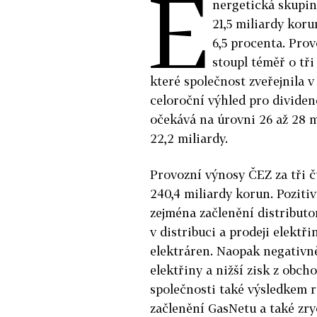
E
nergetická skupina
21,5 miliardy koru
6,5 procenta. Pro
stoupl téměř o tři
které společnost zveřejnila v
celoroční výhled pro dividen
očekává na úrovni 26 až 28 m
22,2 miliardy.
Provozní výnosy ČEZ za tři č
240,4 miliardy korun. Poziti
zejména začlenění distributo
v distribuci a prodeji elektř
elektráren. Naopak negativně
elektřiny a nižší zisk z obch
společnosti také výsledkem r
začlenění GasNetu a také zry