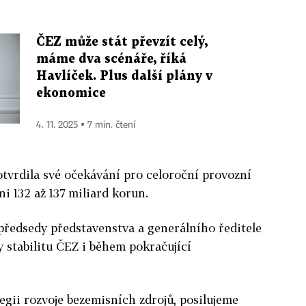
ČEZ může stát převzít celý,
máme dva scénáře, říká
Havlíček. Plus další plány v
ekonomice
4. 11. 2025 ▪ 7 min. čtení
otvrdila své očekávání pro celoroční provozní
i 132 až 137 miliard korun.
předsedy představenstva a generálního ředitele
 stabilitu ČEZ i během pokračující
egii rozvoje bezemisních zdrojů, posilujeme