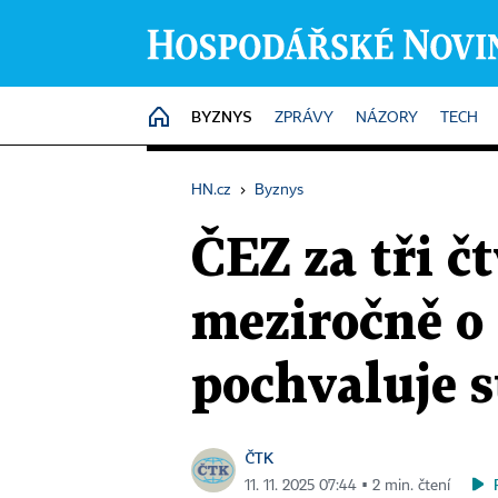
BYZNYS
HOME
ZPRÁVY
NÁZORY
TECH
HN.cz
›
Byznys
ČEZ za tři čt
meziročně o 
pochvaluje s
ČTK
11. 11. 2025 07:44 ▪ 2 min. čtení