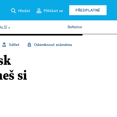
PŘEDPLATNÉ
Hledat
Přihlásit se
BeNative
ALŠÍ
Sdílet
Odemknout známému
isk
eš si