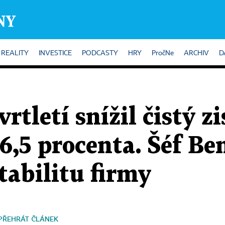
REALITY
INVESTICE
PODCASTY
HRY
PročNe
ARCHIV
D
vrtletí snížil čistý z
6,5 procenta. Šéf Ben
tabilitu firmy
PŘEHRÁT ČLÁNEK