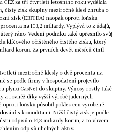
 ČEZ za tři čtvrtletí letošního roku vydělala
n, čistý zisk skupiny meziročně klesl zhruba o
vozní zisk (EBITDA) naopak oproti loňsku
 procenta na 103,2 miliardy. Vyplývá to z údajů,
 úterý ráno. Vedení podniku také upřesnilo svůj
du klíčového očištěného čistého zisku, který
iliard korun. Za prvních devět měsíců činil
tvrtletí meziročně klesly o dvě procenta na
vně se podle firmy v hospodaření projevilo
ra plynu GasNet do skupiny. Výnosy rostly také
iny a rovněž díky vyšší výrobě jaderných
 oproti loňsku působil pokles cen vyrobené
odování s komoditami. Nižší čistý zisk je podle
ůstu odpisů o 14,3 miliardy korun, a to vlivem
chlením odpisů uhelných aktiv.