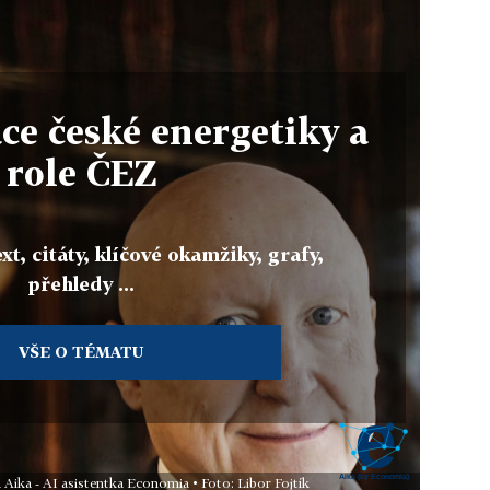
e české energetiky a
role ČEZ
xt, citáty, klíčové okamžiky, grafy,
přehledy ...
VŠE O TÉMATU
 Aika - AI asistentka Economia • Foto: Libor Fojtík