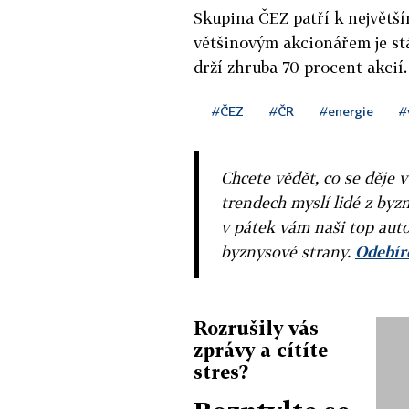
Skupina ČEZ patří k největš
většinovým akcionářem je stá
drží zhruba 70 procent akcií.
#ČEZ
#ČR
#energie
#
Chcete vědět, co se děje 
trendech myslí lidé z byzn
v pátek vám naši top auto
byznysové strany.
Odebíre
Rozrušily vás
zprávy a cítíte
stres?