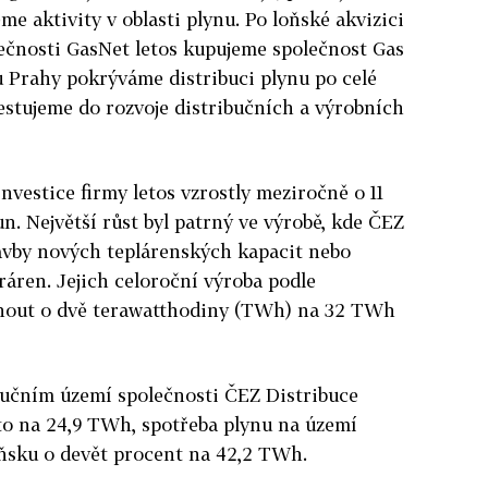
eme aktivity v oblasti plynu. Po loňské akvizici
lečnosti GasNet letos kupujeme společnost Gas
u Prahy pokrýváme distribuci plynu po celé
estujeme do rozvoje distribučních a výrobních
investice firmy letos vzrostly meziročně o 11
n. Největší růst byl patrný ve výrobě, kde ČEZ
tavby nových teplárenských kapacit nebo
áren. Jejich celoroční výroba podle
pnout o dvě terawatthodiny (TWh) na 32 TWh
ibučním území společnosti ČEZ Distribuce
to na 24,9 TWh, spotřeba plynu na území
oňsku o devět procent na 42,2 TWh.