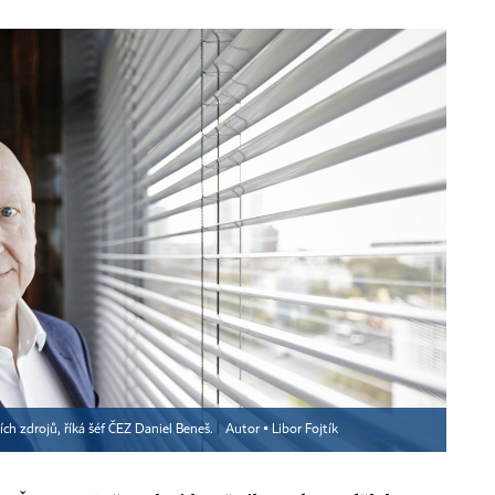
ch zdrojů, říká šéf ČEZ Daniel Beneš.
Autor ▪
Libor Fojtík