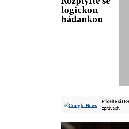
Rozptylte se
logickou
hádankou
Přidejte si H
zprávách.