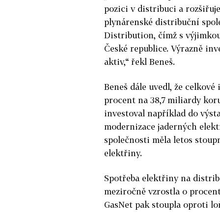
pozici v distribuci a rozšiřuj
plynárenské distribuční spo
Distribution, čímž s výjimko
České republice. Výrazně inv
aktiv,“ řekl Beneš.
Beneš dále uvedl, že celkové 
procent na 38,7 miliardy koru
investoval například do výs
modernizace jaderných elektr
společnosti měla letos stou
elektřiny.
Spotřeba elektřiny na distr
meziročně vzrostla o procen
GasNet pak stoupla oproti l