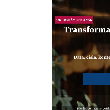
ODEMYKÁME PRO VÁS
Transformac
Data, čísla, konte
Přehled tématu vytvořila