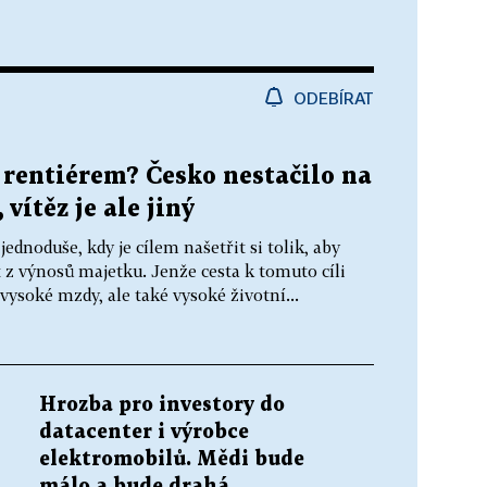
ODEBÍRAT
e rentiérem? Česko nestačilo na
vítěz je ale jiný
jednoduše, kdy je cílem našetřit si tolik, aby
 z výnosů majetku. Jenže cesta k tomuto cíli
vysoké mzdy, ale také vysoké životní...
Hrozba pro investory do
datacenter i výrobce
elektromobilů. Mědi bude
málo a bude drahá