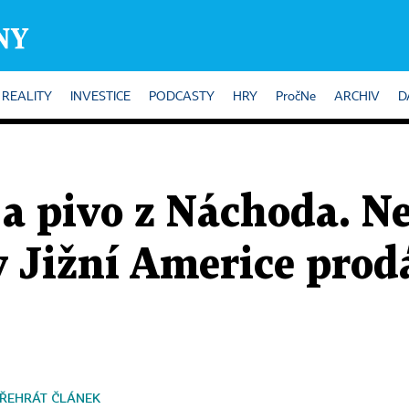
REALITY
INVESTICE
PODCASTY
HRY
PročNe
ARCHIV
D
 a pivo z Náchoda. 
v Jižní Americe pro
ŘEHRÁT ČLÁNEK