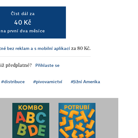
Číst dál za
40 Kč
na první dva měsíce
za 80 Kč.
tné bez reklam a s mobilní aplikací
iž předplatné?
Přihlaste se
#distribuce
#pivovarnictví
#Jižní Amerika