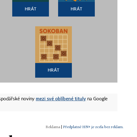
HRÁT
HRÁT
HRÁT
mezi své oblíbené tituly
ospodářské noviny
na Google
|
Předplatné HN+ je zcela bez reklam.