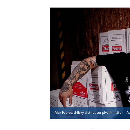
Alex Fabres, chilský distributor piva Primátor.
Au