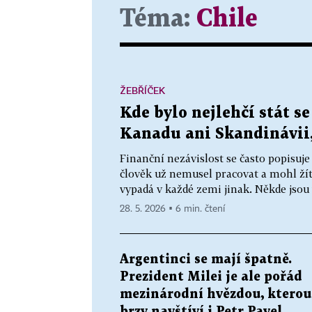
Téma:
Chile
ŽEBŘÍČEK
Kde bylo nejlehčí stát s
Kanadu ani Skandinávii, 
Finanční nezávislost se často popisuje 
člověk už nemusel pracovat a mohl žít
vypadá v každé zemi jinak. Někde jsou 
28. 5. 2026 ▪ 6 min. čtení
Argentinci se mají špatně.
Prezident Milei je ale pořád
mezinárodní hvězdou, kterou
brzy navštíví i Petr Pavel