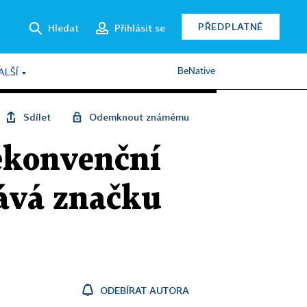
PŘEDPLATNÉ
Hledat
Přihlásit se
BeNative
ALŠÍ
Sdílet
Odemknout známému
Nekonvenční
dává značku
ODEBÍRAT AUTORA