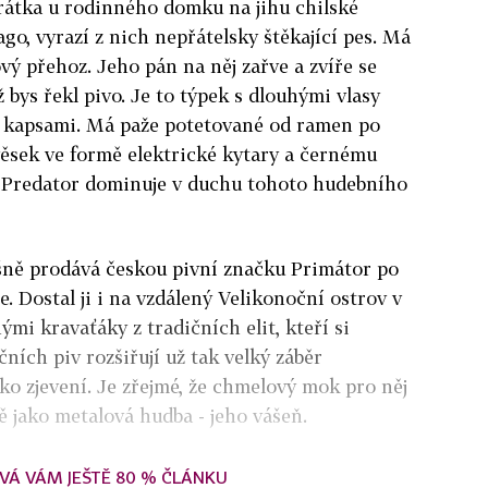
rátka u rodinného domku na jihu chilské
go, vyrazí z nich nepřátelsky štěkající pes. Má
ý přehoz. Jeho pán na něj zařve a zvíře se
ž bys řekl pivo. Je to týpek s dlouhými vlasy
 kapsami. Má paže potetované od ramen po
věsek ve formě elektrické kytary a černému
 Predator dominuje v duchu tohoto hudebního
ěšně prodává českou pivní značku Primátor po
. Dostal ji i na vzdálený Velikonoční ostrov v
ými kravaťáky z tradičních elit, kteří si
čních piv rozšiřují už tak velký záběr
ko zjevení. Je zřejmé, že chmelový mok pro něj
ně jako metalová hudba - jeho vášeň.
VÁ VÁM JEŠTĚ 80 % ČLÁNKU