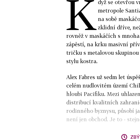
K
dyž se otevřou v
metropole Santia
na sobě maskáčov
zklidní dříve, ne
rovněž v maskáčích s mnoha
zápěstí, na krku masivní pří
tričku s metalovou skupinou
stylu kostra.
Alex Fabres už sedm let úsp
celém nudlovitém území Chile
hloubi Pacifiku. Mezi uhlazen
distribucí kvalitních zahrani
rodinného byznysu, působí ja
není jen obchod. Je to - stej
ZBÝ