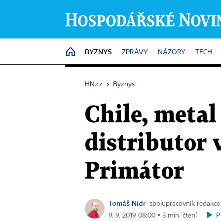
BYZNYS
HOME
ZPRÁVY
NÁZORY
TECH
HN.cz
›
Byznys
Chile, metal
distributor 
Primátor
Tomáš Nídr
spolupracovník redakce
P
9. 9. 2019 08:00 ▪ 3 min. čtení