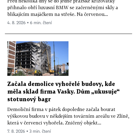
Před několika dny se do jedné pražské křižovatky
přihnalo obří luxusní BMW se začerněnými skly a
blikajícím majáčkem na střeše. Na červenou...
4. 8. 2026 ▪ 6 min. čtení
Začala demolice vyhořelé budovy, kde
měla sklad firma Vasky. Dům „ukusuje“
stotunový bagr
Demoliční firma v pátek dopoledne začala bourat
výškovou budovu v někdejším továrním areálu ve Zlíně,
která v červenci vyhořela. Zničený objekt...
7. 8. 2026 ▪ 3 min. čtení