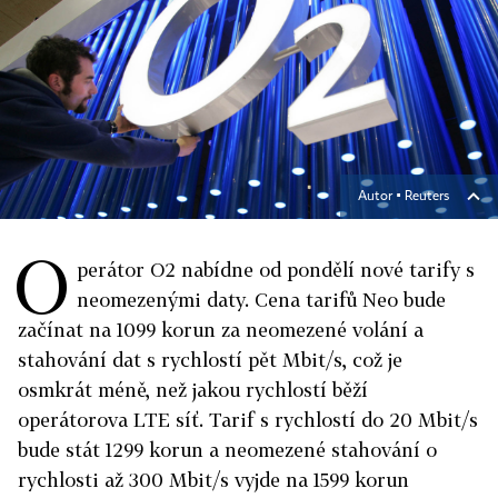
Autor ▪
Reuters
O
perátor O2 nabídne od pondělí nové tarify s
neomezenými daty. Cena tarifů Neo bude
začínat na 1099 korun za neomezené volání a
stahování dat s rychlostí pět Mbit/s, což je
osmkrát méně, než jakou rychlostí běží
operátorova LTE síť. Tarif s rychlostí do 20 Mbit/s
bude stát 1299 korun a neomezené stahování o
rychlosti až 300 Mbit/s vyjde na 1599 korun