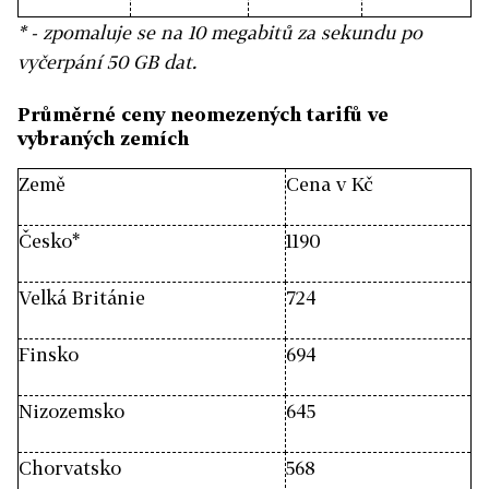
* - zpomaluje se na 10 megabitů za sekundu po
vyčerpání 50 GB dat.
Průměrné ceny neomezených tarifů ve
vybraných zemích
Země
Cena v Kč
Česko*
1190
Velká Británie
724
Finsko
694
Nizozemsko
645
Chorvatsko
568