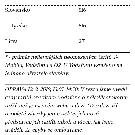
Slovensko
516
Lotyšsko
516
Litva
371
* - průměr nejlevnějších neomezených tarifů T-
Mobilu, Vodafonu a O2. U Vodafonu vztaženo na
jednoho uživatele skupiny.
OPRAVA 12. 9. 2019, 13:07, 14:50: V textu jsme uvedli
ceny tarifů operátora Vodafone o několik stokorun
nižší, než je na svém webu nabízí. O2 pak zruší
dvouleté závazky jen u některých nově
představených tarifů, nikoli u všech, jak jsme
uváděli. Za chyby se omlouváme.