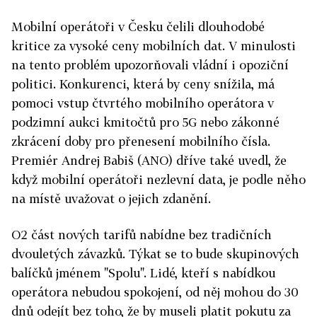
Mobilní operátoři v Česku čelili dlouhodobé
kritice za vysoké ceny mobilních dat. V minulosti
na tento problém upozorňovali vládní i opoziční
politici. Konkurenci, která by ceny snížila, má
pomoci vstup čtvrtého mobilního operátora v
podzimní aukci kmitočtů pro 5G nebo zákonné
zkrácení doby pro přenesení mobilního čísla.
Premiér Andrej Babiš (ANO) dříve také uvedl, že
když mobilní operátoři nezlevní data, je podle něho
na místě uvažovat o jejich zdanění.
O2 část nových tarifů nabídne bez tradičních
dvouletých závazků. Týkat se to bude skupinových
balíčků jménem "Spolu". Lidé, kteří s nabídkou
operátora nebudou spokojení, od něj mohou do 30
dnů odejít bez toho, že by museli platit pokutu za