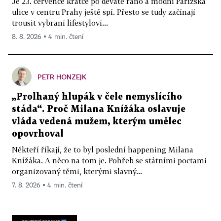
Je 23. července krátce po deváté ráno a módní Pařížská
ulice v centru Prahy ještě spí. Přesto se tudy začínají
trousit vybraní lifestyloví...
8. 8. 2026 ▪ 4 min. čtení
PETR HONZEJK
„Prolhaný hlupák v čele nemyslícího
stáda“. Proč Milana Knížáka oslavuje
vláda vedená mužem, kterým umělec
opovrhoval
Někteří říkají, že to byl poslední happening Milana
Knížáka. A něco na tom je. Pohřeb se státními poctami
organizovaný těmi, kterými slavný...
7. 8. 2026 ▪ 4 min. čtení