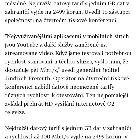
měsíčně. Nejdražší datový tarif s jedním GB dat v
zahraničí vyjde na 2499 korun. Uvedli to zástupci
společnosti na čtvrteční tiskové konferenci.
"Nejvyužívanějšími aplikacemi v mobilních sítích
jsou YouTube a další služby zaměřené na
streamované video. Když jsme testovali potřebnou
rychlost stahování u těchto služeb, vyšlo nám, že
dostačuje pět Mbit/s," uvedl generální ředitel
Jindřich Fremuth. Operátor na čtvrteční tiskové
konferenci nabídl datově neomezené tarify
různých rychlostí k otestování. Ten nejpomalejší
zvládal přehrát HD vysílání internetové O2
televize.
Nejdražší datový tarif s jedním GB dat v zahraničí
a rychlostí až 300 Mbit/s vyjde na 2499 korun. V