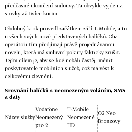
předčasné ukončení smlouvy. Ta obvykle vyjde na
stovky až tisíce korun.
Obdobný krok provedl začátkem září T-Mobile, a to
u všech svých nově představených balíčků. Oba
operátoři tím předjímají právě projednávanou
novelu, která má smluvní pokuty fakticky zrušit.
Jejím cílem je, aby se lidé nebáli častěji měnit
poskytovatele mobilních služeb, což má vést k
celkovému zlevnění.
Srovnání balíčků s neomezeným voláním, SMS
a daty
Vodafone
T-Mobile
O2 Neo
Název služby
Neomezený
Neomezeně
Bronzový
pro 2
HD