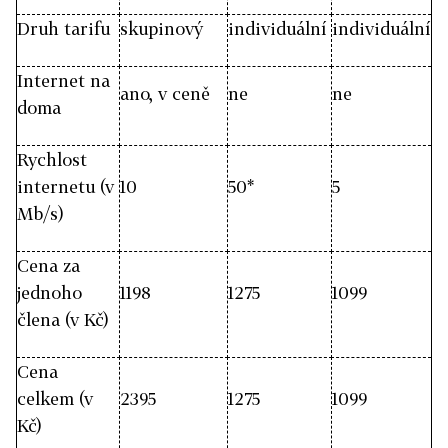
Druh tarifu
skupinový
individuální
individuální
Internet na
ano, v ceně
ne
ne
doma
Rychlost
internetu (v
10
50*
5
Mb/s)
Cena za
jednoho
1198
1275
1099
člena (v Kč)
Cena
celkem (v
2395
1275
1099
Kč)