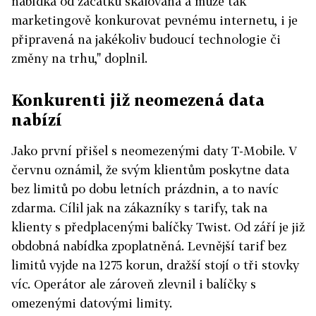
nabídka od začátku škálovaná a může tak
marketingově konkurovat pevnému internetu, i je
připravená na jakékoliv budoucí technologie či
změny na trhu," doplnil.
Konkurenti již neomezená data
nabízí
Jako první přišel s neomezenými daty T-Mobile. V
červnu oznámil, že svým klientům poskytne data
bez limitů po dobu letních prázdnin, a to navíc
zdarma. Cílil jak na zákazníky s tarify, tak na
klienty s předplacenými balíčky Twist. Od září je již
obdobná nabídka zpoplatněná. Levnější tarif bez
limitů vyjde na 1275 korun, dražší stojí o tři stovky
víc. Operátor ale zároveň zlevnil i balíčky s
omezenými datovými limity.