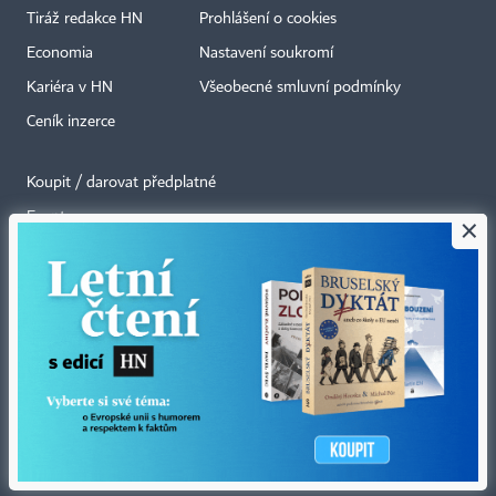
Tiráž redakce HN
Prohlášení o cookies
Economia
Nastavení soukromí
Kariéra v HN
Všeobecné smluvní podmínky
Ceník inzerce
Koupit / darovat předplatné
Eventy
×
Newslettery
RSS kanály
Autorská práva vykonává vydavatel. Bez písemného svolení vydavatele je
zakázáno jakékoli užití částí nebo celku díla, zejména rozmnožování a šíření
jakýmkoli způsobem, mechanickým nebo elektronickým, v českém nebo
jiném jazyce. Bez souhlasu vydavatele je zakázáno též rozmnožování
obsahu pro účely automatizované analýzy textů nebo dat
podle ustanovení § 39c autorského zákona.