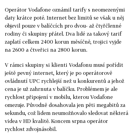
Operátor Vodafone oznámil tarify s neomezenými
daty krátce poté. Internet bez limitů se však u něj
objevil pouze v balíčcích pro dvou- až čtyřčlenné
rodiny či skupiny přátel. Dva lidé za takový tarif
zaplatí celkem 2400 korun měsíčně, trojici vyjde
na 2600 a čtveřici na 2800 korun.
V rámci skupiny si klienti Vodafonu musí pořídit
ještě pevný internet, který je po operátorově
ovládnutí UPC rychlejší než u konkurentů a jehož
cena je už zahrnuta v balíčku. Problémem je ale
rychlost připojení v mobilu, kterou Vodafone
omezuje. Původně dosahovala jen pěti megabitů za
sekundu, což lidem neumožňovalo sledovat některá
videa v HD kvalitě. Koncem srpna operátor
rychlost zdvojnásobil.