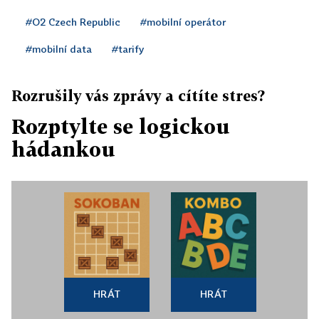
#O2 Czech Republic
#mobilní operátor
#mobilní data
#tarify
Rozrušily vás zprávy a cítíte stres?
Rozptylte se logickou
hádankou
HRÁT
HRÁT