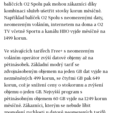
balíčcích O2 Spolu pak mohou zákazníci díky
kombinaci služeb ušetřit stovky korun měsíčně.
Například balíček O2 Spolu s neomezenými daty,
neomezeným voláním, internetem na doma a O2
TV včetně Sportu a kanálu HBO vyjde měsíčně na
1499 korun.
Ve stávajících tarifech Free+ s neomezeným
voláním operátor zvýší datové objemy až na
pětinásobek. Základní modrý tarif se
zdvojnásobeným objemem na jeden GB dat vyjde na
nezměněných 499 korun, se čtyřmi GB pak 649
korun, což je snížení ceny o stokorunu a zvýšení
objemu o jeden GB. Nejvyšší program s
pětinásobným objemem 60 GB vyjde na 1249 korun
měsíčně. Zákazníci, kterým se nebude líbit
zpomalení rychlosti u datově neomezených tarifů,