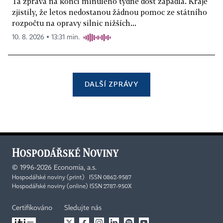
Ta zpráva na konci minulého týdne dost zapadla. Kraje
zjistily, že letos nedostanou žádnou pomoc ze státního
rozpočtu na opravy silnic nižších...
10. 8. 2026 ▪ 13:31 min.
DALŠÍ ZPRÁVY
©
1996-2026
Economia, a.s.
Hospodářské noviny (print) ISSN 0862-9587
Hospodářské noviny (online) ISSN 2787-950X
Certifikováno
Sledujte nás