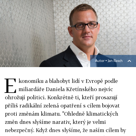
Autor ▪
Jan Rasch
E
konomiku a blahobyt lidí v Evropě podle
miliardáře Daniela Křetínského nejvíc
ohrožují politici. Konkrétně ti, kteří prosazují
příliš radikální zelená opatření s cílem bojovat
proti změnám klimatu. "Ohledně klimatických
změn dnes slyšíme narativ, který je velmi
nebezpečný. Když dnes slyšíme, že naším cílem by