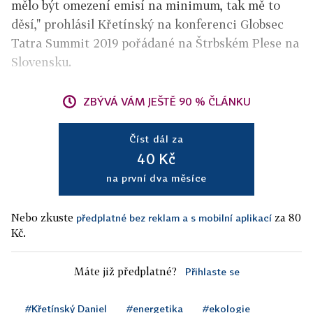
mělo být omezení emisí na minimum, tak mě to
děsí," prohlásil Křetínský na konferenci Globsec
Tatra Summit 2019 pořádané na Štrbském Plese na
Slovensku.
ZBÝVÁ VÁM JEŠTĚ 90 % ČLÁNKU
Číst dál za
40 Kč
na první dva měsíce
Nebo zkuste
za 80
předplatné bez reklam a s mobilní aplikací
Kč.
Máte již předplatné?
Přihlaste se
#Křetínský Daniel
#energetika
#ekologie