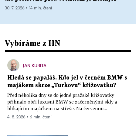
30. 7. 2026 ▪ 14 min. čtení
Vybíráme z HN
JAN KUBITA
Hledá se papaláš. Kdo jel v černém BMW s
majákem skrze „Turkovu“ křižovatku?
Před několika dny se do jedné pražské křižovatky
přihnalo obří luxusní BMW se začerněnými skly a
blikajícím majáčkem na střeše. Na červenou...
4. 8. 2026 ▪ 6 min. čtení