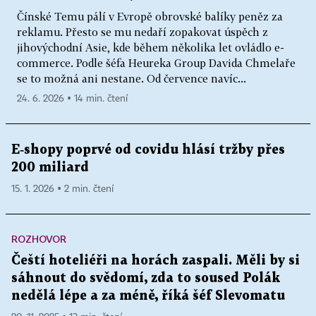
Čínské Temu pálí v Evropě obrovské balíky peněz za
reklamu. Přesto se mu nedaří zopakovat úspěch z
jihovýchodní Asie, kde během několika let ovládlo e-
commerce. Podle šéfa Heureka Group Davida Chmelaře
se to možná ani nestane. Od července navíc...
24. 6. 2026 ▪ 14 min. čtení
E‑shopy poprvé od covidu hlásí tržby přes
200 miliard
15. 1. 2026 ▪ 2 min. čtení
ROZHOVOR
Čeští hoteliéři na horách zaspali. Měli by si
sáhnout do svědomí, zda to soused Polák
nedělá lépe a za méně, říká šéf Slevomatu