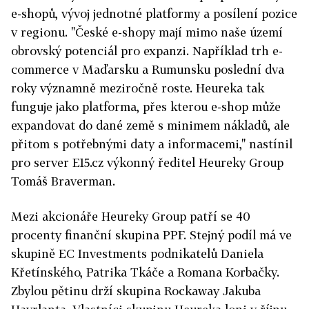
e-shopů, vývoj jednotné platformy a posílení pozice
v regionu. "České e-shopy mají mimo naše území
obrovský potenciál pro expanzi. Například trh e-
commerce v Maďarsku a Rumunsku poslední dva
roky významně meziročně roste. Heureka tak
funguje jako platforma, přes kterou e-shop může
expandovat do dané země s minimem nákladů, ale
přitom s potřebnými daty a informacemi," nastínil
pro server E15.cz výkonný ředitel Heureky Group
Tomáš Braverman.
Mezi akcionáře Heureky Group patří se 40
procenty finanční skupina PPF. Stejný podíl má ve
skupině EC Investments podnikatelů Daniela
Křetínského, Patrika Tkáče a Romana Korbačky.
Zbylou pětinu drží skupina Rockaway Jakuba