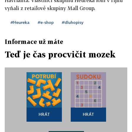
Havrlanta. Vlastníci skupinu Heureka loni v říjnu
vyňali z retailové skupiny Mall Group.
#Heureka
#e-shop
#dluhopisy
Informace už máte
Teď je čas procvičit mozek
HRÁT
HRÁT