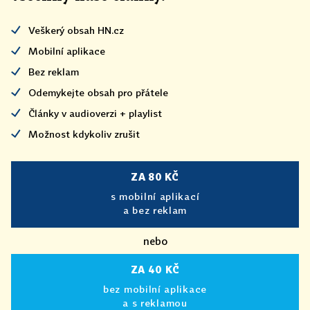
Veškerý obsah HN.cz
Mobilní aplikace
Bez reklam
Odemykejte obsah pro přátele
Články v audioverzi + playlist
Možnost kdykoliv zrušit
ZA 80 KČ
s mobilní aplikací
a bez reklam
nebo
ZA 40 KČ
bez mobilní aplikace
a s reklamou