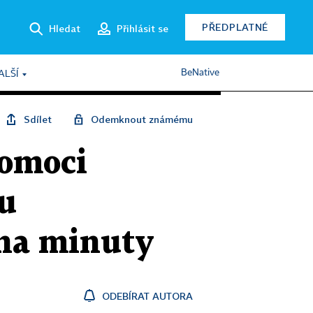
PŘEDPLATNÉ
Hledat
Přihlásit se
BeNative
ALŠÍ
Sdílet
Odemknout známému
pomoci
bu
 na minuty
ODEBÍRAT AUTORA