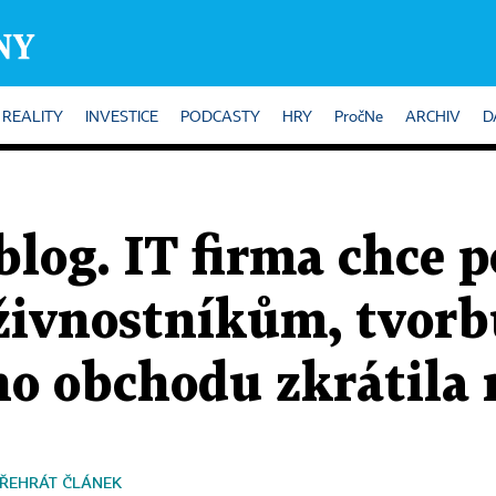
REALITY
INVESTICE
PODCASTY
HRY
PročNe
ARCHIV
D
blog. IT firma chce 
 živnostníkům, tvor
ho obchodu zkrátila
ŘEHRÁT ČLÁNEK