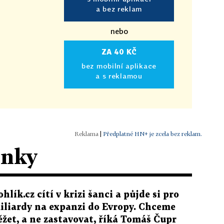
a bez reklam
nebo
ZA 40 KČ
bez mobilní aplikace
a s reklamou
|
Předplatné HN+ je zcela bez reklam.
ánky
ohlík.cz cítí v krizi šanci a půjde si pro
iliardy na expanzi do Evropy. Chceme
ěžet, a ne zastavovat, říká Tomáš Čupr