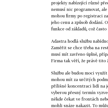
projekty nabízející různé př
nemusí nic programovat, ale
mohou firmy po registraci zač
jeho cenu a způsob dodání. O
funkce od základů, což často
Adastra hodlá službu nabídn
Zaměřit se chce třeba na res
musí mít zavřeno úplně, pří
Firma tak věří, že právě tito
Službu ale budou moci využít
mohou mít za určitých podmí
přílišné koncentraci lidí na 
vyberou přesný termín vyzved
někde čekat ve frontách nebo 
mohli snáze nakazit. To může 