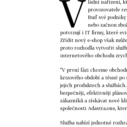
V
ládní nařízení, k
provozovatele re
Buď své podniky 
nebo začnou zbož
potvrzují i IT firmy, které e
Zřídit nový e-shop však může
proto rozhodla vytvořit služ
internetového obchodu zrych
"V první fázi chceme obcho
krizového období a těsně po
jejich produktech a službách
bezpečněji, efektivněji plánov
zákazníků a získávat nové kli
společnosti Adastra.one, kte
Služba nabízí jednotné rozh