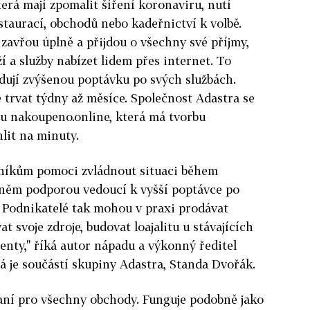
terá mají zpomalit šíření koronaviru, nutí
staurací, obchodů nebo kadeřnictví k volbě.
zavřou úplně a přijdou o všechny své příjmy,
í a služby nabízet lidem přes internet. To
vidují zvýšenou poptávku po svých službách.
 trvat týdny až měsíce. Společnost Adastra se
bu nakoupeno.online, která má tvorbu
lit na minuty.
dníkům pomoci zvládnout situaci během
 něm podporou vedoucí k vyšší poptávce po
. Podnikatelé tak mohou v praxi prodávat
at svoje zdroje, budovat loajalitu u stávajících
enty," ř
íká autor nápadu a výkonný ředitel
rá je součástí skupiny Adastra, Standa Dvořák.
raní pro všechny obchody. Funguje podobně jako