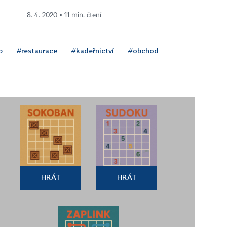
8. 4. 2020 ▪ 11 min. čtení
p
#restaurace
#kadeřnictví
#obchod
HRÁT
HRÁT