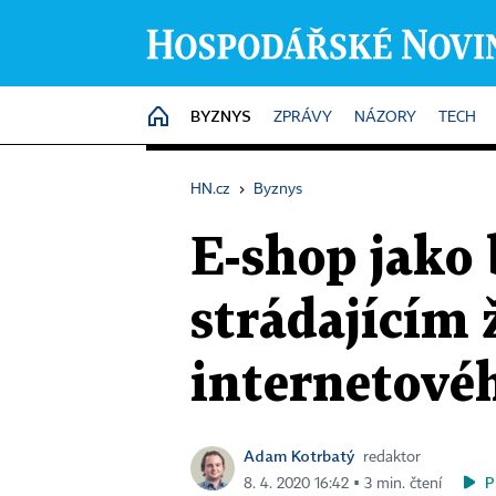
BYZNYS
HOME
ZPRÁVY
NÁZORY
TECH
HN.cz
›
Byznys
E-shop jako 
strádajícím
internetové
Adam Kotrbatý
redaktor
P
8. 4. 2020 16:42 ▪ 3 min. čtení