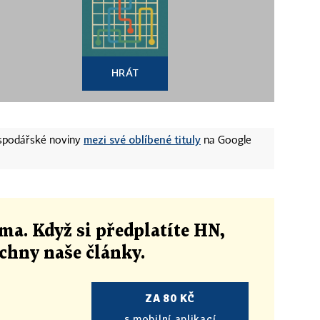
HRÁT
mezi své oblíbené tituly
ospodářské noviny
na Google
ma. Když si předplatíte HN,
echny naše články
.
ZA 80 KČ
s mobilní aplikací