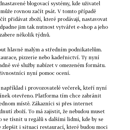
ednastavené blogovací systémy, kde uživatel
 může rovnou začít psát. V tomto případě
ít přidávat zboží, které prodávají, nastavovat
dpadne jim tak nutnost vytvářet e-shop a jeho
 zabere několik týdnů.
out hlavně malým a středním podnikatelům.
taurace, pizzerie nebo kadeřnictví. Ty nyní
padně své služby nabízet v omezeném formátu.
 živnostníci nyní pomoc ocení.
 například i provozovatelé večerek, kteří nyní
nek otevřeno. Platforma tím chce zabránit
jednom místě. Zákazníci si přes internet
nutí zboží. To má zajistit, že nebudou muset
se tísnit u regálů s dalšími lidmi, kde by se
zlepšit i situaci restaurací, které budou moci