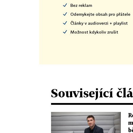
Bez reklam
Odemykejte obsah pro přátele
Články v audioverzi + playlist
Možnost kdykoliv zrušit
Související čl
R
m
b