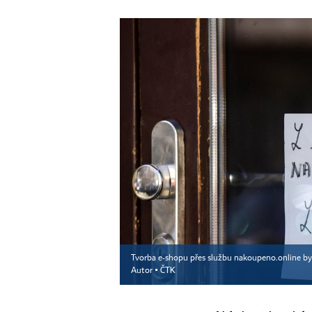
Tvorba e-shopu přes službu nakoupeno.online by
Autor ▪
ČTK