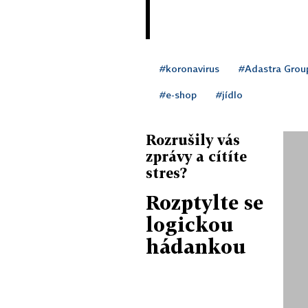
#koronavirus
#Adastra Grou
#e-shop
#jídlo
Rozrušily vás
zprávy a cítíte
stres?
Rozptylte se
logickou
hádankou