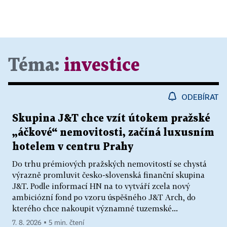
Téma:
investice
ODEBÍRAT
Skupina J&T chce vzít útokem pražské
„áčkové“ nemovitosti, začíná luxusním
hotelem v centru Prahy
Do trhu prémiových pražských nemovitostí se chystá
výrazně promluvit česko-slovenská finanční skupina
J&T. Podle informací HN na to vytváří zcela nový
ambiciózní fond po vzoru úspěšného J&T Arch, do
kterého chce nakoupit významné tuzemské...
7. 8. 2026 ▪ 5 min. čtení