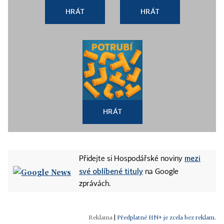
HRÁT
HRÁT
HRÁT
mezi
Přidejte si Hospodářské noviny
své oblíbené tituly
na Google
zprávách.
|
Předplatné HN+ je zcela bez reklam.