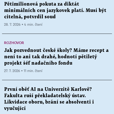
Pětimilionová pokuta za diktát
minimálních cen jazykovek platí. Musí být
citelná, potvrdil soud
28. 7. 2026 ▪ 4 min. čtení
ROZHOVOR
Jak pozvednout české školy? Máme recept a
není to ani tak drahé, hodnotí pětiletý
projekt šéf nadačního fondu
27. 7. 2026 ▪ 11 min. čtení
První oběť AI na Univerzitě Karlově?
Fakulta ruší překladatelský ústav.
Likvidace oboru, brání se absolventi i
vyučující