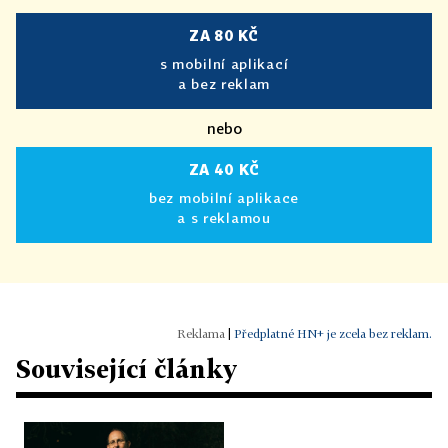
ZA 80 KČ
s mobilní aplikací
a bez reklam
nebo
ZA 40 KČ
bez mobilní aplikace
a s reklamou
|
Předplatné HN+ je zcela bez reklam.
Související články