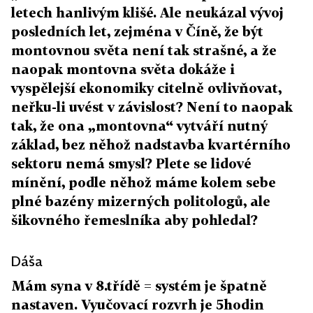
letech hanlivým klišé. Ale neukázal vývoj
posledních let, zejména v Číně, že být
montovnou světa není tak strašné, a že
naopak montovna světa dokáže i
vyspělejší ekonomiky citelně ovlivňovat,
neřku-li uvést v závislost? Není to naopak
tak, že ona „montovna“ vytváří nutný
základ, bez něhož nadstavba kvartérního
sektoru nemá smysl? Plete se lidové
mínění, podle něhož máme kolem sebe
plné bazény mizerných politologů, ale
šikovného řemeslníka aby pohledal?
Dáša
Mám syna v 8.třídě = systém je špatně
nastaven. Vyučovací rozvrh je 5hodin