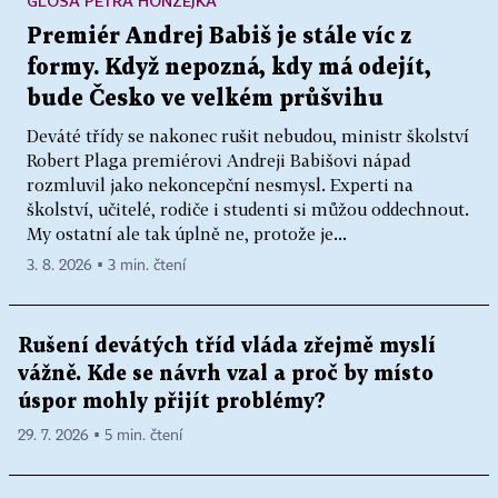
GLOSA PETRA HONZEJKA
Premiér Andrej Babiš je stále víc z
formy. Když nepozná, kdy má odejít,
bude Česko ve velkém průšvihu
Deváté třídy se nakonec rušit nebudou, ministr školství
Robert Plaga premiérovi Andreji Babišovi nápad
rozmluvil jako nekoncepční nesmysl. Experti na
školství, učitelé, rodiče i studenti si můžou oddechnout.
My ostatní ale tak úplně ne, protože je...
3. 8. 2026 ▪ 3 min. čtení
Rušení devátých tříd vláda zřejmě myslí
vážně. Kde se návrh vzal a proč by místo
úspor mohly přijít problémy?
29. 7. 2026 ▪ 5 min. čtení