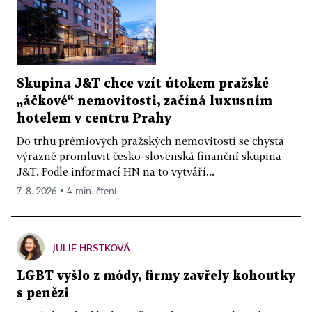
Skupina J&T chce vzít útokem pražské
„áčkové“ nemovitosti, začíná luxusním
hotelem v centru Prahy
Do trhu prémiových pražských nemovitostí se chystá
výrazně promluvit česko-slovenská finanční skupina
J&T. Podle informací HN na to vytváří...
7. 8. 2026 ▪ 4 min. čtení
JULIE HRSTKOVÁ
LGBT vyšlo z módy, firmy zavřely kohoutky
s penězi