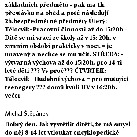
základních předmětů - pak má 1h.
přestávku na oběd a poté následují
2h.bezpředmětné předměty Úterý:
Tělocvik+Pracovní činnosti až do 15:20h.-
Dítě se mi vrací ze školy až v 15: 20h. v
zimním období prakticky v noci. = je
unavený a nechce se mu učit. STŘEDA: -
výtvarná výchova až do 15:20h. pro 14-ti
leté děti ??? Vv proč??? ČTVRTEK:
Tělocvik+ Hudební výchova = pro mutující
teenegery ??? domů kvůli HV v 16:20h. =
večer
Michal Štěpánek
Dobrý den. Jak vysvětlit dítěti, že má smysl
do něj 8-14 let vtloukat encyklopedické