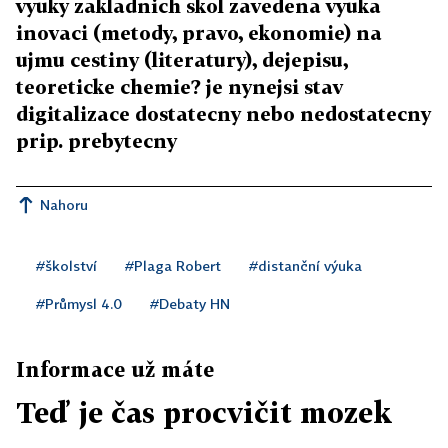
vyuky zakladnich skol zavedena vyuka
inovaci (metody, pravo, ekonomie) na
ujmu cestiny (literatury), dejepisu,
teoreticke chemie? je nynejsi stav
digitalizace dostatecny nebo nedostatecny
prip. prebytecny
Nahoru
#školství
#Plaga Robert
#distanční výuka
#Průmysl 4.0
#Debaty HN
Informace už máte
Teď je čas procvičit mozek