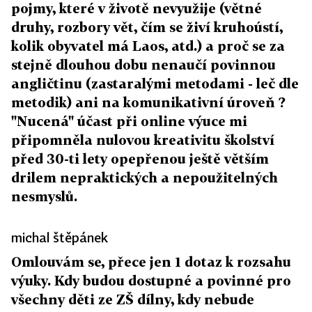
pojmy, které v životě nevyužije (větné
druhy, rozbory vět, čím se živí kruhoústí,
kolik obyvatel má Laos, atd.) a proč se za
stejně dlouhou dobu nenaučí povinnou
angličtinu (zastaralými metodami - leč dle
metodik) ani na komunikativní úroveň ?
"Nucená" účast při online výuce mi
připomněla nulovou kreativitu školství
před 30-ti lety opepřenou ještě větším
drilem nepraktických a nepoužitelných
nesmyslů.
michal štěpánek
Omlouvám se, přece jen 1 dotaz k rozsahu
výuky. Kdy budou dostupné a povinné pro
všechny děti ze ZŠ dílny, kdy nebude