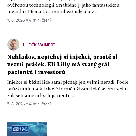
ověřenou technologii a nabídne ji jako fantastickou
novinku. Firma to v minulosti udělala v...
7. 8. 2026 ▪ 4 min. čtení
LUDĚK VAINERT
Nehladov, nepíchej si injekci, prostě si
vezmi prášek. Eli Lilly má svatý grál
pacientů i investorů
Injekce si běžní lidé sami píchají jen velmi neradi. Podle
průzkumů má k takové formě užívání léků averzi sedm
z deseti amerických pacientů....
7. 8. 2026 ▪ 4 min. čtení