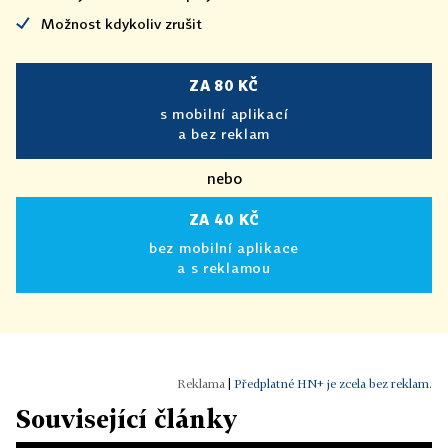
Možnost kdykoliv zrušit
ZA 80 KČ
s mobilní aplikací
a bez reklam
nebo
ZA 40 KČ
bez mobilní aplikace
a s reklamou
|
Předplatné HN+ je zcela bez reklam.
Související články