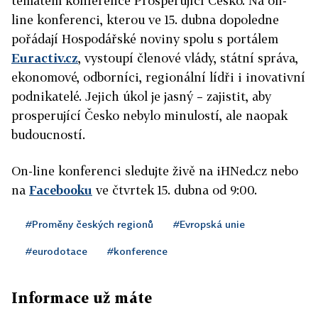
tématem konference Prosperující Česko. Na on-
line konferenci, kterou ve 15. dubna dopoledne
pořádají Hospodářské noviny spolu s portálem
Euractiv.cz
, vystoupí členové vlády, státní správa,
ekonomové, odborníci, regionální lídři i inovativní
podnikatelé. Jejich úkol je jasný – zajistit, aby
prosperující Česko nebylo minulostí, ale naopak
budoucností.
On-line konferenci sledujte živě na iHNed.cz nebo
na
Facebooku
ve čtvrtek 15. dubna od 9:00.
#Proměny českých regionů
#Evropská unie
#eurodotace
#konference
Informace už máte