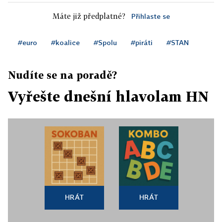
Máte již předplatné?
Přihlaste se
#euro
#koalice
#Spolu
#piráti
#STAN
Nudíte se na poradě?
Vyřešte dnešní hlavolam HN
HRÁT
HRÁT