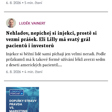
6. 8. 2026 ▪ 5 min. čtení
LUDĚK VAINERT
Nehladov, nepíchej si injekci, prostě si
vezmi prášek. Eli Lilly má svatý grál
pacientů i investorů
Injekce si běžní lidé sami píchají jen velmi neradi. Podle
průzkumů má k takové formě užívání léků averzi sedm
z deseti amerických pacientů....
6. 8. 2026 ▪ 4 min. čtení