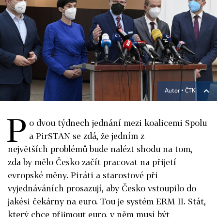
Autor ▪
ČTK
P
o dvou týdnech jednání mezi koalicemi Spolu
a PirSTAN se zdá, že jedním z
největších problémů bude nalézt shodu na tom,
zda by mělo Česko začít pracovat na přijetí
evropské měny. Piráti a starostové při
vyjednáváních prosazují, aby Česko vstoupilo do
jakési čekárny na euro. Tou je systém ERM II. Stát,
který chce přijmout euro, v něm musí být