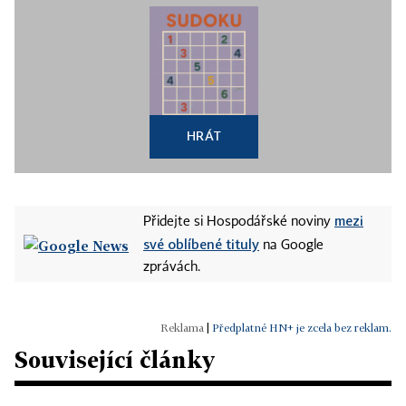
HRÁT
mezi
Přidejte si Hospodářské noviny
své oblíbené tituly
na Google
zprávách.
|
Předplatné HN+ je zcela bez reklam.
Související články