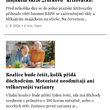
majákem skrze „Turkovu“ křižovatku?
Před několika dny se do jedné pražské křižovatky
přihnalo obří luxusní BMW se začerněnými skly a
blikajícím majáčkem na střeše. Na červenou...
4. 8. 2026 ▪ 6 min. čtení
Koalice bude řešit, kolik přidá
důchodcům. Motoristé neodmítají ani
velkorysejší varianty
Vládní koalice bude příští týden řešit, zda má důchody
zvednout v průměru o 300 korun měsíčně, nebo o
necelých 600. Zatímco první varianta je...