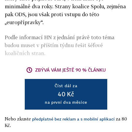
minimálně dva roky. Strany koalice Spolu, zejména
pak ODS, jsou však proti vstupu do této
„europřípravky“.
Podle informací HN z jednání právě toto téma
budou muset v příštím týdnu řešit šéfové
koaličních stran.
ZBÝVÁ VÁM JEŠTĚ 90 % ČLÁNKU
Číst dál za
40 Kč
na první dva měsíce
Nebo zkuste
za 80
předplatné bez reklam a s mobilní aplikací
Kč.