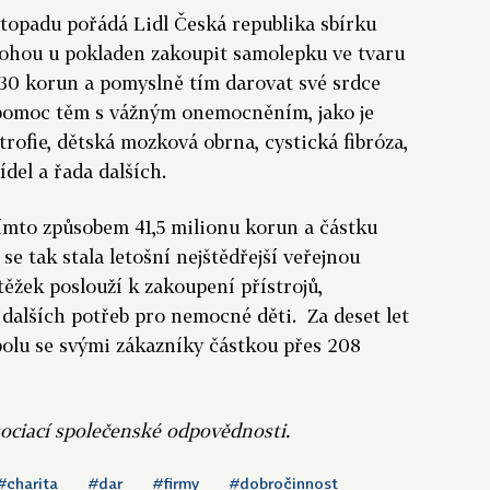
stopadu pořádá Lidl Česká republika sbírku
mohou u pokladen zakoupit samolepku ve tvaru
30 korun a pomyslně tím darovat své srdce
 pomoc těm s vážným onemocněním, jako je
strofie, dětská mozková obrna, cystická fibróza,
del a řada dalších.
tímto způsobem 41,5 milionu korun a částku
se tak stala letošní nejštědřejší veřejnou
těžek poslouží k zakoupení přístrojů,
dalších potřeb pro nemocné děti. Za deset let
polu se svými zákazníky částkou přes 208
Asociací společenské odpovědnosti.
#charita
#dar
#firmy
#dobročinnost