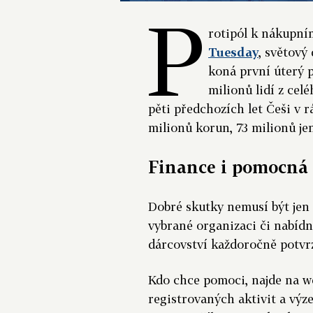
P
rotipól k nákupním
Tuesday
, světový
koná první úterý 
milionů lidí z cel
pěti předchozích let Češi v 
milionů korun, 73 milionů je
Finance i pomocná
Dobré skutky nemusí být jen 
vybrané organizaci či nabídn
dárcovství každoročně potvrz
Kdo chce pomoci, najde na 
registrovaných aktivit a výz