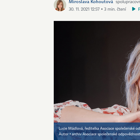
Miroslava Kohoutová
spolupracovn
30. 11. 2021 12:57 ▪ 3 min. čtení
Lucie Mádlová, ředitelka Asociace společenské od
Autor ▪
archiv Asociace společenské odpovědnost