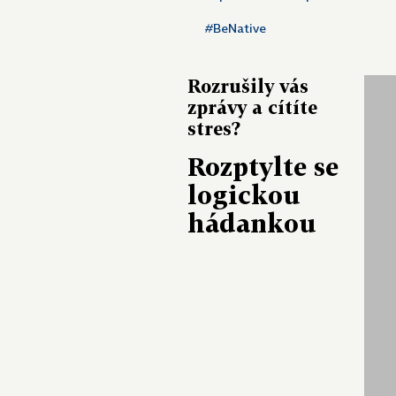
#BeNative
Rozrušily vás
zprávy a cítíte
stres?
Rozptylte se
logickou
hádankou