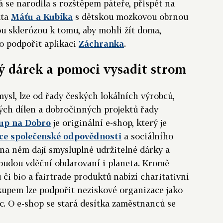
á se narodila s rozštěpem páteře, přispět na
ata
Máťu a Kubíka
s dětskou mozkovou obrnou
ou sklerózou k tomu, aby mohli žít doma,
 podpořit aplikaci
Záchranka
.
ý dárek a pomoci vysadit strom
mysl, lze od řady českých lokálních výrobců,
ých dílen a dobročinných projektů řady
up na Dobro
je originální e-shop, který je
ce společenské odpovědnosti
a sociálního
e na něm dají smysluplné udržitelné dárky a
 budou vděční obdarovaní i planeta. Kromě
či bio a fairtrade produktů nabízí charitativní
ákupem lze podpořit neziskové organizace jako
ic. O e-shop se stará desítka zaměstnanců se