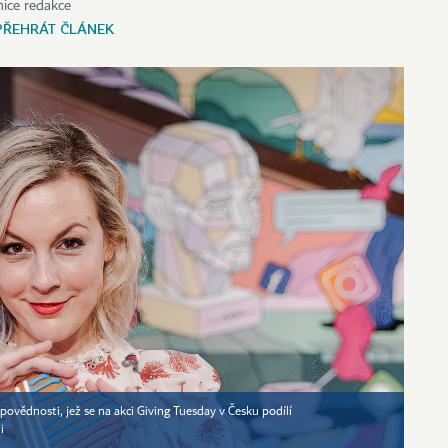
ice redakce
PŘEHRÁT ČLÁNEK
povědnosti, jež se na akci Giving Tuesday v Česku podílí
i