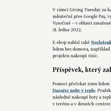
V rámci Giving Tuesday za k
uskuteční přes Google Pay, v
Vysočině – v oblasti zasažen
31. ledna 2022.
E-shop nabízí také
Nocležen
lidem bez domova, například 
projektu nakoupí tisíc.
Příspěvek, který za
Pomoci přečekat zimu lidem 
Darujte nohy v teple
. Pražs
následně nakoupí boty a tepl
v terénu a v denních centrec