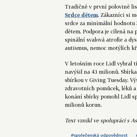
Tradičně v první polovině li
Srdce dětem
. Zákazníci si 
srdce za minimální hodnotu 
dětem. Podpora je cílená na
spinální svalová atrofie a dy
autismus, nemoc motýlích kří
V letošním roce Lidl vybral 
navýšil na 43 milionů. Sbírka 
sbírkou v Giving Tuesday. Vý
zdravotních pomůcek, léků a 
konání sbírky pomohl Lidl s
milionů korun.
Text vznikl ve spolupráci s 
#společenská odpovědnost