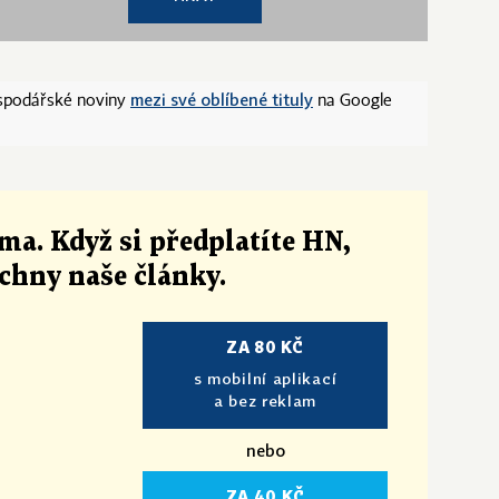
mezi své oblíbené tituly
ospodářské noviny
na Google
ma. Když si předplatíte HN,
echny naše články
.
ZA 80 KČ
s mobilní aplikací
a bez reklam
nebo
ZA 40 KČ