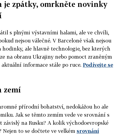
h je zpátky, omrkněte novinky
í
il s plnými výstavními halami, ale ve chvíli,
pokud nejsou válečné. V Barceloně však nejsou
a hodinky, ale hlavně technologie, bez kterých
íze na obranu Ukrajiny nebo pomoct zraněným
aktuální informace stále po ruce.
Podívejte se
h zemí
hromné přírodní bohatství, nedokážou ho ale
omiku. Jak se těmto zemím vede ve srovnání s
t závislý na Rusku? A kolik východoevropské
? Nejen to se dočtete ve velkém
srovnání