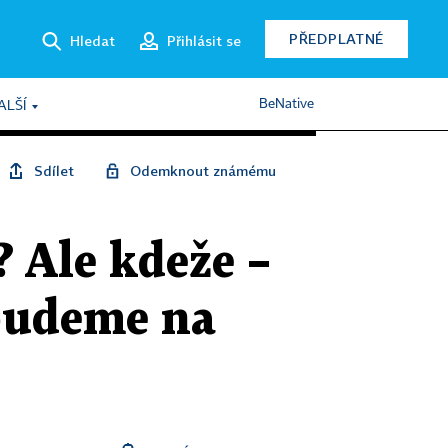
PŘEDPLATNÉ
Hledat
Přihlásit se
BeNative
ALŠÍ
Sdílet
Odemknout známému
? Ale kdeže –
ebudeme na