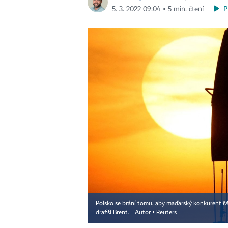
P
5. 3. 2022 09:04 ▪ 5 min. čtení
Polsko se brání tomu, aby maďarský konkurent MO
dražší Brent.
Autor ▪
Reuters