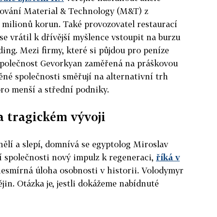
kování Material & Technology (M&T) z
 milionů korun. Také provozovatel restaurací
e vrátil k dřívější myšlence vstoupit na burzu
ding. Mezi firmy, které si půjdou pro peníze
á společnost Gevorkyan zaměřená na práškovou
ěné společnosti směřují na alternativní trh
pro menší a střední podniky.
a tragickém vývoji
nělí a slepí, domnívá se egyptolog Miroslav
í společnosti nový impulz k regeneraci,
říká v
 nesmírná úloha osobnosti v historii. Volodymyr
jin. Otázka je, jestli dokážeme nabídnuté