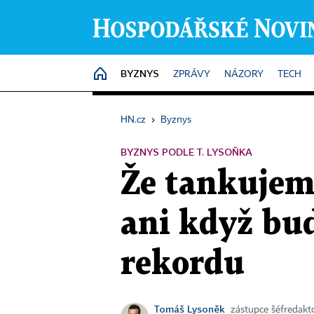
BYZNYS
HOME
ZPRÁVY
NÁZORY
TECH
HN.cz
›
Byznys
BYZNYS PODLE T. LYSOŇKA
Že tankujeme
ani když bud
rekordu
Tomáš Lysoněk
zástupce šéfredak