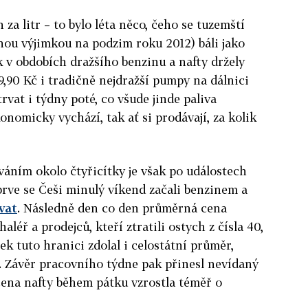
 za litr – to bylo léta něco, čeho se tuzemští
nou výjimkou na podzim roku 2012) báli jako
ak v obdobích dražšího benzinu a nafty držely
,90 Kč i tradičně nejdražší pumpy na dálnici
trvat i týdny poté, co všude jinde paliva
ekonomicky vychází, tak ať si prodávají, za kolik
áním okolo čtyřicítky je však po událostech
rve se Češi minulý víkend začali benzinem a
vat
. Následně den co den průměrná cena
aléř a prodejců, kteří ztratili ostych z čísla 40,
ek tuto hranici zdolal i celostátní průměr,
. Závěr pracovního týdne pak přinesl nevídaný
ena nafty během pátku vzrostla téměř o