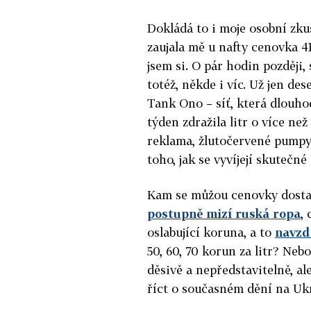
Dokládá to i moje osobní zkuš
zaujala mě u nafty cenovka 41
jsem si. O pár hodin později, 
totéž, někde i víc. Už jen de
Tank Ono – síť, která dlouho
týden zdražila litr o více ne
reklama, žlutočervené pumpy 
toho, jak se vyvíjejí skutečné
Kam se můžou cenovky dostat
postupně mizí ruská ropa
,
oslabující koruna, a to
navzd
50, 60, 70 korun za litr? Neb
děsivě a nepředstavitelně, al
říct o současném dění na Ukr