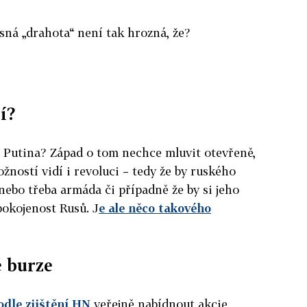
asná „drahota“ není tak hrozná, že?
í?
a Putina? Západ o tom nechce mluvit otevřeně,
možností vidí i revoluci – tedy že by ruského
nebo třeba armáda či případně že by si jeho
okojenost Rusů. J
e ale něco takového
 burze
odle zjištění HN
veřejně nabídnout akcie