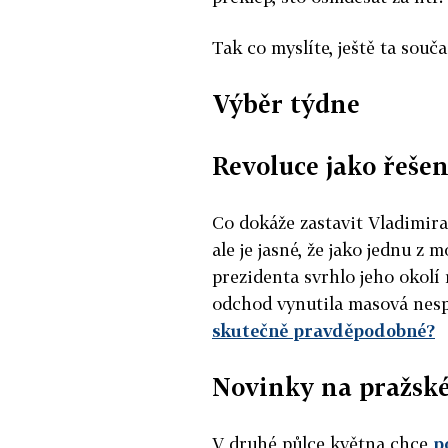
Tak co myslíte, ještě ta souč
Výběr týdne
Revoluce jako řešen
Co dokáže zastavit Vladimir
ale je jasné, že jako jednu z 
prezidenta svrhlo jeho okolí 
odchod vynutila masová nesp
skutečně pravděpodobné?
Novinky na pražské
V druhé půlce května chce
p