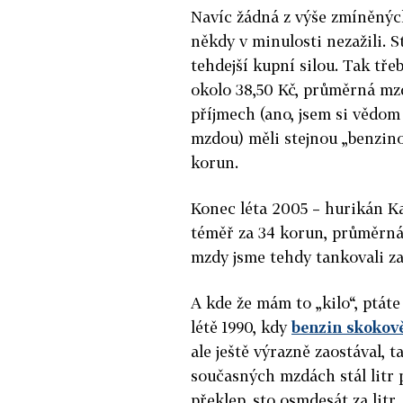
Navíc žádná z výše zmíněnýc
někdy v minulosti nezažili. 
tehdejší kupní silou. Tak třeb
okolo 38,50 Kč, průměrná mzd
příjmech (ano, jsem si vědo
mzdou) měli stejnou „benzinov
korun.
Konec léta 2005 – hurikán Ka
téměř za 34 korun, průměrná 
mzdy jsme tehdy tankovali za 
A kde že mám to „kilo“, ptáte
létě 1990, kdy
benzin skokov
ale ještě výrazně zaostával, t
současných mzdách stál litr
překlep, sto osmdesát za litr.