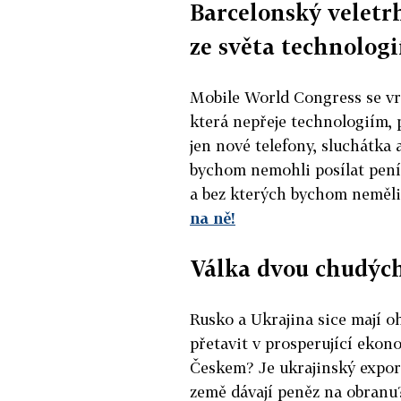
Barcelonský veletr
ze světa technologi
Mobile World Congress se vrát
která nepřeje technologiím, 
jen nové telefony, sluchátka 
bychom nemohli posílat pen
a bez kterých bychom neměli 
na ně!
Válka dvou chudýc
Rusko a Ukrajina sice mají o
přetavit v prosperující ekon
Českem? Je ukrajinský expor
země dávají peněz na obranu