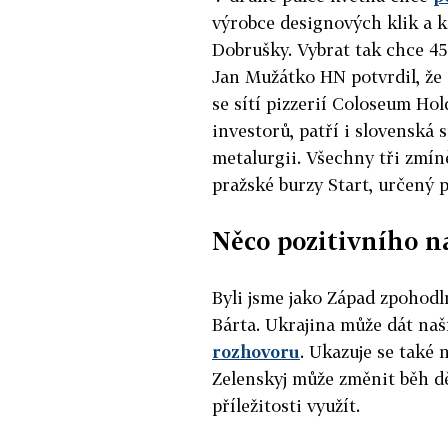
výrobce designových klik a 
Dobrušky. Vybrat tak chce 45
Jan Mužátko HN potvrdil, že s
se sítí pizzerií Coloseum Hol
investorů, patří i slovensk
metalurgii. Všechny tři zmín
pražské burzy Start, určený 
Něco pozitivního n
Byli jsme jako Západ zpohodl
Bárta. Ukrajina může dát naš
rozhovoru
. Ukazuje se také
Zelenskyj může změnit běh dě
příležitosti využít.