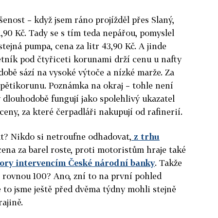
enost – když jsem ráno projížděl přes Slaný,
,90 Kč. Tady se s tím teda nepářou, pomyslel
stejná pumpa, cena za litr 43,90 Kč. A jinde
setník pod čtyřiceti korunami drží cenu u nafty
době sází na vysoké výtoče a nízké marže. Za
ž pětikorunu. Poznámka na okraj – tohle není
dlouhodobě fungují jako spolehlivý ukazatel
 ceny, za které čerpadláři nakupují od rafinerií.
? Nikdo si netroufne odhadovat,
z trhu
 cena za barel roste, proti motoristům hraje také
ory intervencím České národní banky
. Takže
o rovnou 100? Ano, zní to na první pohled
e to jsme ještě před dvěma týdny mohli stejně
ajině.