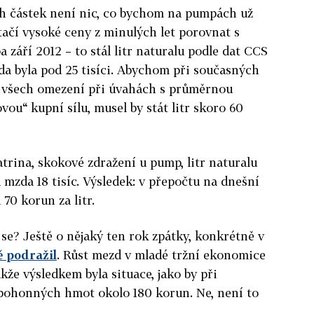
h částek není nic, co bychom na pumpách už
Stačí vysoké ceny z minulých let porovnat s
a září 2012 – to stál litr naturalu podle dat CCS
a byla pod 25 tisíci. Abychom při současných
m všech omezení při úvahách s průměrnou
ou“ kupní sílu, musel by stát litr skoro 60
trina, skokové zdražení u pump, litr naturalu
mzda 18 tisíc. Výsledek: v přepočtu na dnešní
70 korun za litr.
 se? Ještě o nějaký ten rok zpátky, konkrétně v
ě podražil
. Růst mezd v mladé tržní ekonomice
akže výsledkem byla situace, jako by při
 pohonných hmot okolo 180 korun. Ne, není to