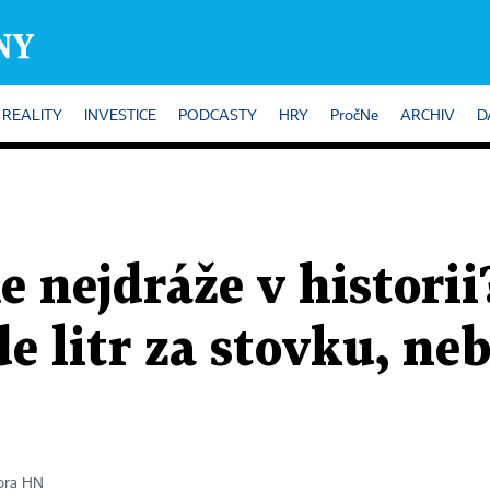
REALITY
INVESTICE
PODCASTY
HRY
PročNe
ARCHIV
D
 nejdráže v historii
e litr za stovku, n
tora HN