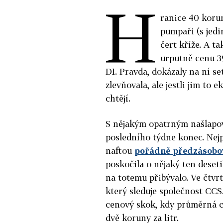
H
ranice 40 korun
pumpaři (s jedi
čert kříže. A t
urputně cenu 39
D1. Pravda, dokázaly na ní se
zlevňovala, ale jestli jim to 
chtějí.
S nějakým opatrným našlapov
posledního týdne konec. Nejp
naftou
pořádně předzásobo
poskočila o nějaký ten desetih
na totemu přibývalo. Ve čtvrt
který sleduje společnost CCS
cenový skok, kdy průměrná c
dvě koruny za litr.