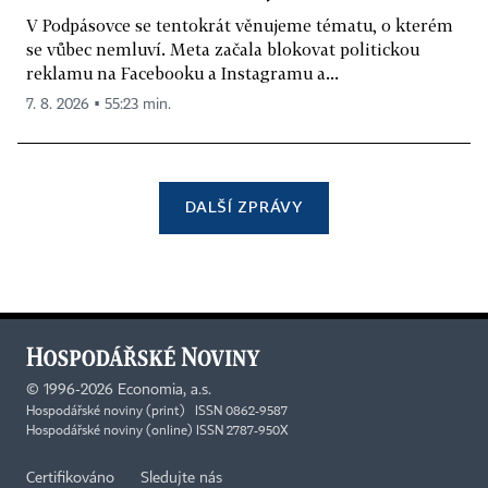
V Podpásovce se tentokrát věnujeme tématu, o kterém
se vůbec nemluví. Meta začala blokovat politickou
reklamu na Facebooku a Instagramu a...
7. 8. 2026 ▪ 55:23 min.
DALŠÍ ZPRÁVY
©
1996-2026
Economia, a.s.
Hospodářské noviny (print) ISSN 0862-9587
Hospodářské noviny (online) ISSN 2787-950X
Certifikováno
Sledujte nás