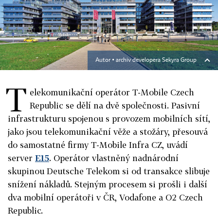
Autor ▪
archiv developera Sekyra Group
T
elekomunikační operátor T-Mobile Czech
Republic se dělí na dvě společnosti. Pasivní
infrastrukturu spojenou s provozem mobilních sítí,
jako jsou telekomunikační věže a stožáry, přesouvá
do samostatné firmy T-Mobile Infra CZ, uvádí
server
E15
. Operátor vlastněný nadnárodní
skupinou Deutsche Telekom si od transakce slibuje
snížení nákladů. Stejným procesem si prošli i další
dva mobilní operátoři v ČR, Vodafone a O2 Czech
Republic.