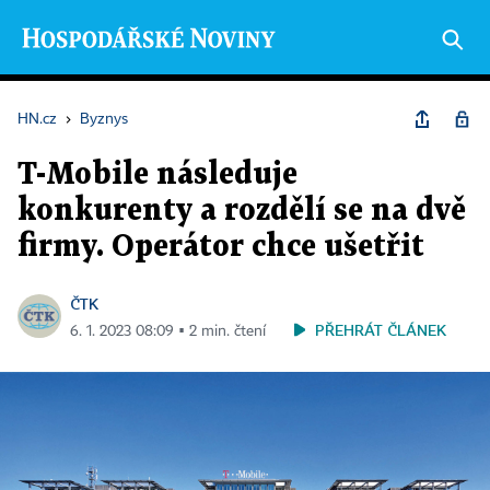
HN.cz
›
Byznys
T-Mobile následuje
konkurenty a rozdělí se na dvě
firmy. Operátor chce ušetřit
ČTK
PŘEHRÁT ČLÁNEK
6. 1. 2023 08:09 ▪ 2 min. čtení