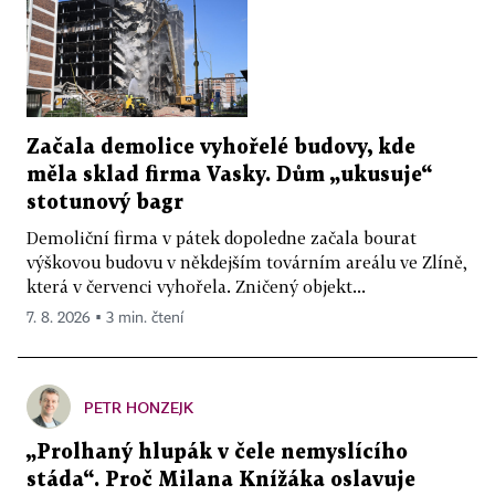
Začala demolice vyhořelé budovy, kde
měla sklad firma Vasky. Dům „ukusuje“
stotunový bagr
Demoliční firma v pátek dopoledne začala bourat
výškovou budovu v někdejším továrním areálu ve Zlíně,
která v červenci vyhořela. Zničený objekt...
7. 8. 2026 ▪ 3 min. čtení
PETR HONZEJK
„Prolhaný hlupák v čele nemyslícího
stáda“. Proč Milana Knížáka oslavuje