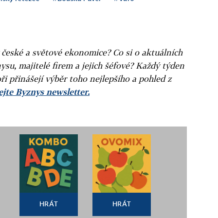
v české a světové ekonomice? Co si o aktuálních
ysu, majitelé firem a jejich šéfové? Každý týden
ři přinášejí výběr toho nejlepšího a pohled z
jte Byznys newsletter.
HRÁT
HRÁT