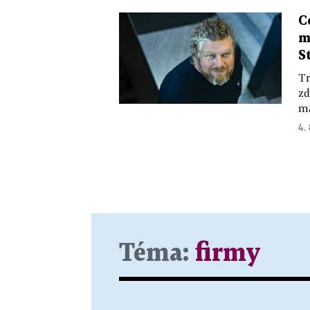
C
m
S
Tr
zd
má
4.
Téma:
firmy