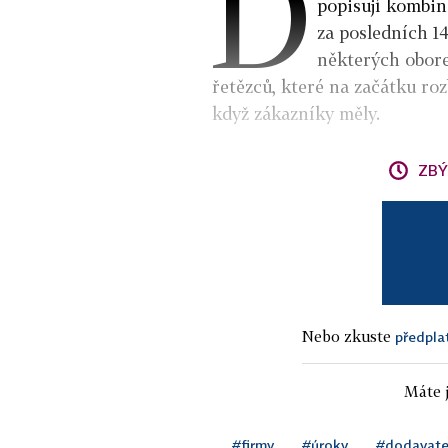
D
popisují kombin
za posledních 14
některých obore
řetězců, které na začátku roz
když zákazníky měly.
ZBÝ
Nebo zkuste
předpla
Máte j
#firmy
#úroky
#dodavate