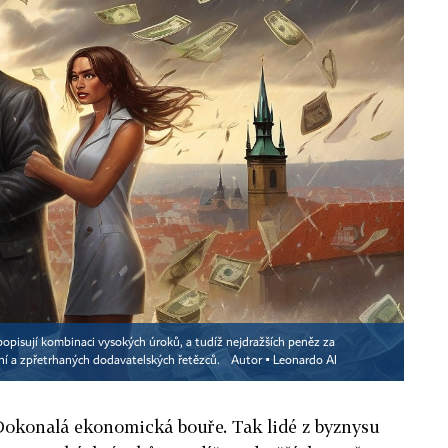
opisují kombinaci vysokých úroků, a tudíž nejdražších peněz za
ení a zpřetrhaných dodavatelských řetězců.
Autor ▪
Leonardo AI
Dokonalá ekonomická bouře. Tak lidé z byznysu