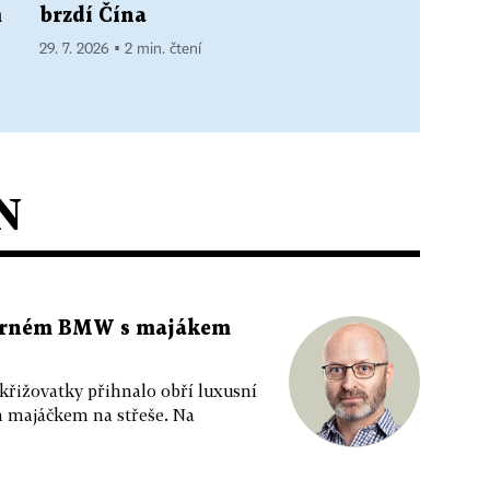
m
brzdí Čína
29. 7. 2026 ▪ 2 min. čtení
N
 černém BMW s majákem
 křižovatky přihnalo obří luxusní
m majáčkem na střeše. Na