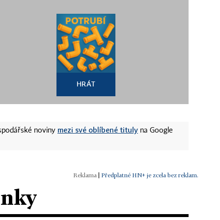
HRÁT
mezi své oblíbené tituly
ospodářské noviny
na Google
|
Předplatné HN+ je zcela bez reklam.
ánky