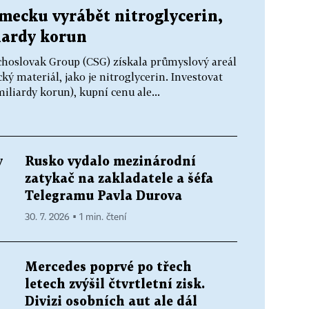
mecku vyrábět nitroglycerin,
iardy korun
choslovak Group (CSG) získala průmyslový areál
ý materiál, jako je nitroglycerin. Investovat
iliardy korun), kupní cenu ale...
y
Rusko vydalo mezinárodní
i
zatykač na zakladatele a šéfa
Telegramu Pavla Durova
30. 7. 2026 ▪ 1 min. čtení
Mercedes poprvé po třech
letech zvýšil čtvrtletní zisk.
Divizi osobních aut ale dál