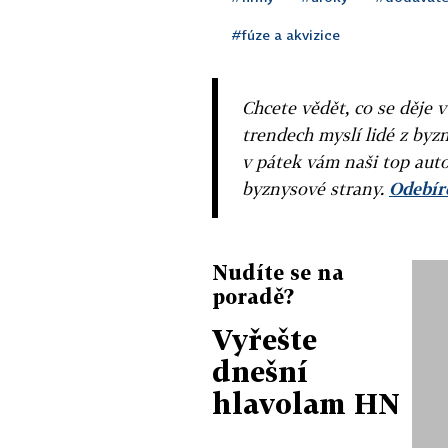
#fúze a akvizice
Chcete vědět, co se děje 
trendech myslí lidé z byzn
v pátek vám naši top auto
byznysové strany.
Odebíre
Nudíte se na
poradě?
Vyřešte
dnešní
hlavolam HN