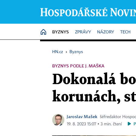
BYZNYS
HOME
ZPRÁVY
NÁZORY
TECH
HN.cz
›
Byznys
BYZNYS PODLE J. MAŠKA
Dokonalá bo
korunách, st
Jaroslav Mašek
šéfredaktor Hospo
19. 8. 2023 15:07 ▪ 3 min. čtení