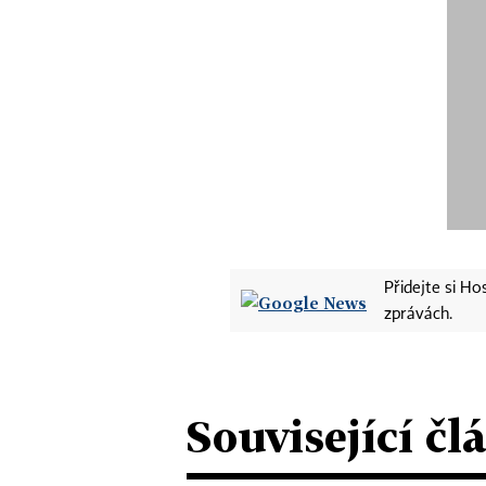
Přidejte si H
zprávách.
Související čl