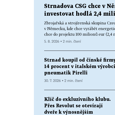
Strnadova CSG chce v Ně
investovat hodlá 2,4 mil
Zbrojařská a strojírenská skupina Cze
v Německu, kde chce vyrábět energetick
chce do projektu 100 milionů eur (2,4 m
5. 8. 2026 ▪ 2 min. čtení
Strnad koupil od čínské firm
14 procent v italském výrobc
pneumatik Pirelli
30. 7. 2026 ▪ 2 min. čtení
Klíč do exkluzivního klubu.
Přes Revolut se otevírají
dveře k výnosnějším