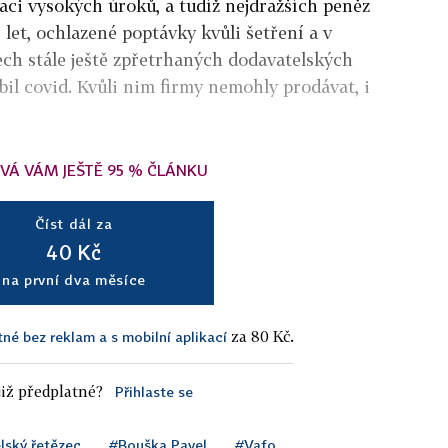
aci vysokých úroků, a tudíž nejdražších peněz
 let, ochlazené poptávky kvůli šetření a v
ch stále ještě zpřetrhaných dodavatelských
bil covid. Kvůli nim firmy nemohly prodávat, i
VÁ VÁM JEŠTĚ 95 % ČLÁNKU
Číst dál za
40 Kč
na první dva měsíce
za 80 Kč.
tné bez reklam a s mobilní aplikací
iž předplatné?
Přihlaste se
lský řetězec
#Bouška Pavel
#Vafo