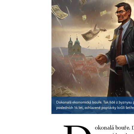
Dokonalá ekonomická bouře. Tak lidé z byznysu p
posledních 14 let, ochlazené poptávky kvůli šetř
okonalá bouře. 