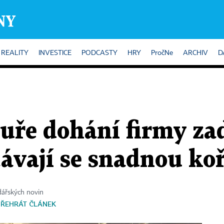
REALITY
INVESTICE
PODCASTY
HRY
PročNe
ARCHIV
D
uře dohání firmy za
ávají se snadnou koř
dářských novin
PŘEHRÁT ČLÁNEK