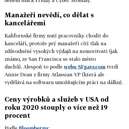
během Black Friday a Cyber Monday.
Manažeři nevědí, co dělat s
kancelářemi
Kalifornské firmy nutí pracovníky chodit do
kanceláří, protože prý manažeři cítí tlak na
zdůvodnění vysokých výdajů na nemovitosti (jak
známo, ze San Francisca se stalo město
duchů). Alespoň to podle
webu SFgate.com
tvrdí
Annie Dean z firmy Atlassian VP (která ale
vydělává na softwaru umožňujícím práci na dálku).
Ceny výrobků a služeb v USA od
roku 2020 stouply o více než 19
procent
Podle
Bloombergu
: