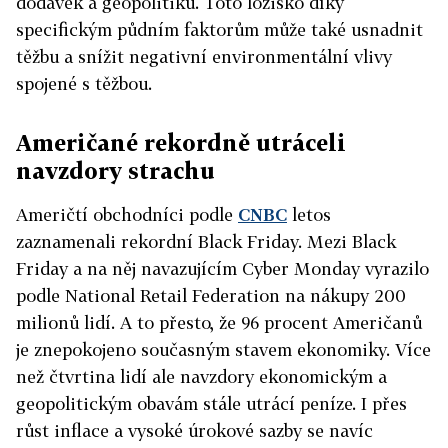
dodávek a geopolitiku. Toto ložisko díky
specifickým půdním faktorům může také usnadnit
těžbu a snížit negativní environmentální vlivy
spojené s těžbou.
Američané rekordně utráceli
navzdory strachu
Američtí obchodníci podle
CNBC
letos
zaznamenali rekordní Black Friday. Mezi Black
Friday a na něj navazujícím Cyber Monday vyrazilo
podle National Retail Federation na nákupy 200
milionů lidí. A to přesto, že 96 procent Američanů
je znepokojeno současným stavem ekonomiky. Více
než čtvrtina lidí ale navzdory ekonomickým a
geopolitickým obavám stále utrácí peníze. I přes
růst inflace a vysoké úrokové sazby se navíc