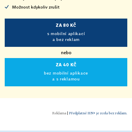
Možnost kdykoliv zrušit
ZA 80 KČ
s mobilní aplikací
a bez reklam
nebo
ZA 40 KČ
bez mobilní aplikace
a s reklamou
|
Předplatné HN+ je zcela bez reklam.