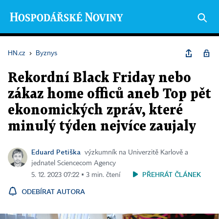
HN.cz
›
Byznys
Rekordní Black Friday nebo
zákaz home officů aneb Top pět
ekonomických zpráv, které
minulý týden nejvíce zaujaly
Eduard Petiška
výzkumník na Univerzitě Karlově a
jednatel Sciencecom Agency
PŘEHRÁT ČLÁNEK
5. 12. 2023 07:22 ▪ 3 min. čtení
ODEBÍRAT AUTORA