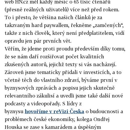
web HN.cz měl každý měsíc o 65 tisíc čtenářů
(přesně reálných uživatelů) více než před rokem.
To i přesto, že většina našich článků je za
takzvaným hard paywallem, řekněme „zamčených“,
takže z nich člověk, který není předplatitelem, vidí
opravdu jen pár prvních vět.
Věřím, že jdeme proti proudu především díky tomu,
že se nám daří rozšiřovat počet kvalitních
zkušených autorů, jejichž texty si vás nacházejí.
Zároveň jsme tematicky přidali v investicích, a to
včetně těch do vlastního zdraví, býváme první v
byznysových zprávách a popisu jejich skutečně
relevantního zákulisí a uvedli jsme také další nové
podcasty a videopořady. S lídry z
byznysu
hovoříme v reVizi Česka
o budoucnosti a
problémech české ekonomiky, kolega Ondřej
Houska se zase s kamarádem a úspěšným