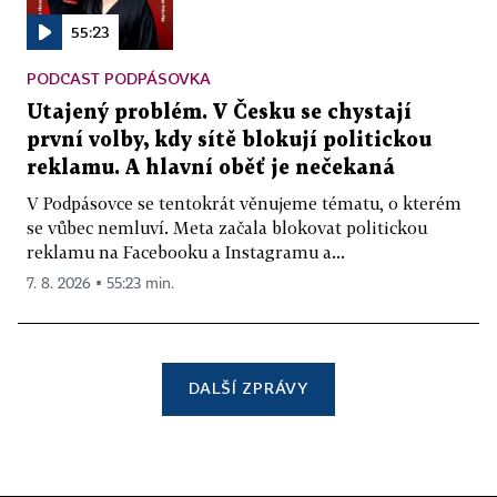
55:23
PODCAST PODPÁSOVKA
Utajený problém. V Česku se chystají
první volby, kdy sítě blokují politickou
reklamu. A hlavní oběť je nečekaná
V Podpásovce se tentokrát věnujeme tématu, o kterém
se vůbec nemluví. Meta začala blokovat politickou
reklamu na Facebooku a Instagramu a...
7. 8. 2026 ▪ 55:23 min.
DALŠÍ ZPRÁVY