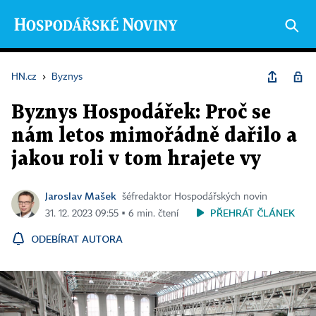
HN.cz
›
Byznys
Byznys Hospodářek: Proč se
nám letos mimořádně dařilo a
jakou roli v tom hrajete vy
Jaroslav Mašek
šéfredaktor Hospodářských novin
PŘEHRÁT ČLÁNEK
31. 12. 2023 09:55 ▪ 6 min. čtení
ODEBÍRAT AUTORA