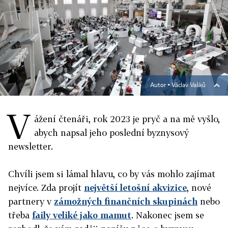
Autor ▪
Václav Vašků
V
ážení čtenáři,
rok 2023 je pryč a na mě vyšlo,
abych napsal jeho poslední byznysový
newsletter.
Chvíli jsem si lámal hlavu, co by vás mohlo zajímat
nejvíce. Zda projít
největší letošní akvizice
, nové
partnery v
zámožných finančních skupinách
nebo
třeba
faily veliké jako mamut
. Nakonec jsem se