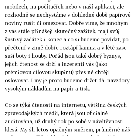
mobilech, na počítačích nebo v naší aplikaci, ale
rozhodně se nechystáme v dohledné době papírové
noviny rušit či omezovat. Dobře víme, že mnohým
z vás stále přinášejí skutečný zážitek, mají svůj
šustivý začátek i konec a co si budeme povídat, po
přečtení v zimě dobře roztápí kamna a v létě zase
suší boty i houby. Pořád jsou také dobrý byznys,
jejich čtenost se drží a inzerenti vás (jako
prémiovou cílovou skupinu) přes ně chtějí
oslovovat. I my je proto budeme držet dál navzdory
vysokým nákladům na papír a tisk.
Co se týká čtenosti na internetu, většina českých
zpravodajských médií, která jsou oficiálně
auditována, už druhý rok po sobě v návštěvnosti
klesá. My šli letos opačným směrem, průměrně náš