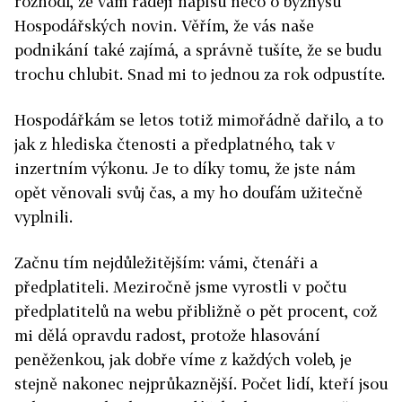
rozhodl, že vám raději napíšu něco o byznysu
Hospodářských novin. Věřím, že vás naše
podnikání také zajímá, a správně tušíte, že se budu
trochu chlubit. Snad mi to jednou za rok odpustíte.
Hospodářkám se letos totiž mimořádně dařilo, a to
jak z hlediska čtenosti a předplatného, tak v
inzertním výkonu. Je to díky tomu, že jste nám
opět věnovali svůj čas, a my ho doufám užitečně
vyplnili.
Začnu tím nejdůležitějším: vámi, čtenáři a
předplatiteli. Meziročně jsme vyrostli v počtu
předplatitelů na webu přibližně o pět procent, což
mi dělá opravdu radost, protože hlasování
peněženkou, jak dobře víme z každých voleb, je
stejně nakonec nejprůkaznější. Počet lidí, kteří jsou