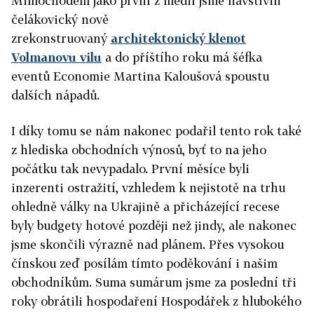
Mimochodem jako první z médií jsme navštívili
čelákovický nově
zrekonstruovaný
architektonický klenot
Volmanovu vilu
a do příštího roku má šéfka
eventů Economie Martina Kaloušová spoustu
dalších nápadů.
I díky tomu se nám nakonec podařil tento rok také
z hlediska obchodních výnosů, byť to na jeho
počátku tak nevypadalo. První měsíce byli
inzerenti ostražití, vzhledem k nejistotě na trhu
ohledně války na Ukrajině a přicházející recese
byly budgety hotové později než jindy, ale nakonec
jsme skončili výrazně nad plánem. Přes vysokou
čínskou zeď posílám tímto poděkování i našim
obchodníkům. Suma sumárum jsme za poslední tři
roky obrátili hospodaření Hospodářek z hlubokého