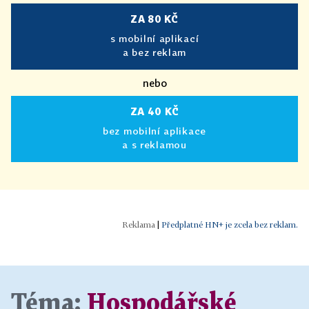
ZA 80 KČ
s mobilní aplikací
a bez reklam
nebo
ZA 40 KČ
bez mobilní aplikace
a s reklamou
|
Předplatné HN+ je zcela bez reklam.
Téma:
Hospodářské