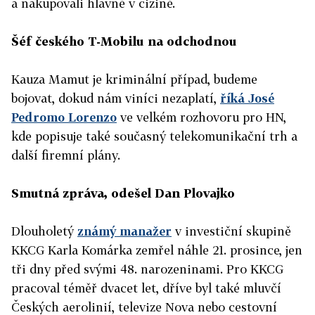
a nakupovali hlavně v cizině.
Šéf českého T-Mobilu na odchodnou
Kauza Mamut je kriminální případ, budeme
bojovat, dokud nám viníci nezaplatí,
říká José
Pedromo Lorenzo
ve velkém rozhovoru pro HN,
kde popisuje také současný telekomunikační trh a
další firemní plány.
Smutná zpráva, odešel Dan Plovajko
Dlouholetý
známý manažer
v investiční skupině
KKCG Karla Komárka zemřel náhle 21. prosince, jen
tři dny před svými 48. narozeninami. Pro KKCG
pracoval téměř dvacet let, dříve byl také mluvčí
Českých aerolinií, televize Nova nebo cestovní