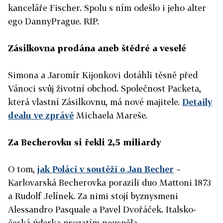
kanceláře Fischer. Spolu s ním odešlo i jeho alter
ego DannyPrague. RIP.
Zásilkovna prodána aneb štědré a veselé
Simona a Jaromír Kijonkovi dotáhli těsně před
Vánoci svůj životní obchod. Společnost Packeta,
která vlastní Zásilkovnu, má nové majitele.
Detaily
dealu ve zprávě
Michaela Mareše.
Za Becherovku si řekli 2,5 miliardy
O tom,
jak Poláci v soutěži o Jan Becher
–
Karlovarská Becherovka porazili duo Mattoni 1873
a Rudolf Jelínek. Za nimi stojí byznysmeni
Alessandro Pasquale a Pavel Dvořáček. Italsko-
česká úderka prozatím neuspěla.