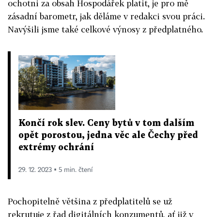
ochotni za obsah Hospodářek platit, je pro mě
zásadní barometr, jak děláme v redakci svou práci.
Navýšili jsme také celkové výnosy z předplatného.
Končí rok slev. Ceny bytů v tom dalším
opět porostou, jedna věc ale Čechy před
extrémy ochrání
29. 12. 2023 ▪ 5 min. čtení
Pochopitelně většina z předplatitelů se už
rekrutuje z řad digitálních konzumentů, ať již v