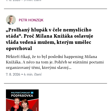
7. 8. 2026 ▪ 3 min. čtení
PETR HONZEJK
„Prolhaný hlupák v čele nemyslícího
stáda“. Proč Milana Knížáka oslavuje
vláda vedená mužem, kterým umělec
opovrhoval
Někteří říkají, že to byl poslední happening Milana
Knížáka. A něco na tom je. Pohřeb se státními poctami
organizovaný těmi, kterými slavný...
7. 8. 2026 ▪ 4 min. čtení