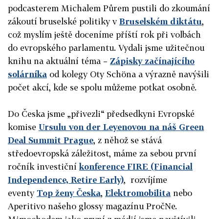
podcasterem Michalem Půrem pustili do zkoumání
zákoutí bruselské politiky v
Bruselském diktátu
,
což myslím ještě doceníme příští rok při volbách
do evropského parlamentu. Vydali jsme užitečnou
knihu na aktuální téma –
Zápisky začínajícího
solárníka
od kolegy Oty Schöna a výrazně navýšili
počet akcí, kde se spolu můžeme potkat osobně.
Do Česka jsme „přivezli“ předsedkyni Evropské
komise
Ursulu von der Leyenovou na náš Green
Deal Summit Prague
, z něhož se stává
středoevropská záležitost, máme za sebou první
ročník investiční
konference FIRE (Financial
Independence, Retire Early)
, rozvíjíme
eventy
Top ženy Česka
,
Elektromobilita
nebo
Aperitivo našeho glossy magazínu PročNe.