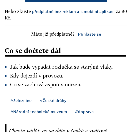
Nebo zkuste
za 80
předplatné bez reklam a s mobilní aplikací
Kč.
Máte již předplatné?
Přihlaste se
Co se dočtete dál
Jak bude vypadat rozlučka se starými vlaky.
Kdy dojezdí v provozu.
Co se zachová aspoň v muzeu.
#železnice
#České dráhy
#Národní technické muzeum
#doprava
Chcete vědět, co se děje v české a světové