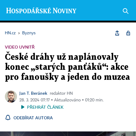
HN.cz
›
Byznys
VIDEO UVNITŘ
České dráhy už naplánovaly
konec „starých panťáků“: akce
pro fanoušky a jeden do muzea
Jan T. Beránek
redaktor HN
28. 3. 2024 07:17 ▪ Aktualizováno ▪ 01:20 min.
PŘEHRÁT ČLÁNEK
ODEBÍRAT AUTORA