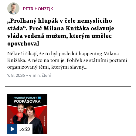
PETR HONZEJK
„Prolhaný hlupák v čele nemyslícího
stáda“. Proč Milana Knížáka oslavuje
vláda vedená mužem, kterým umělec
opovrhoval
Někteří říkají, že to byl poslední happening Milana
Knížáka. A něco na tom je. Pohřeb se státními poctami
organizovaný těmi, kterými slavný...
7. 8. 2026 ▪ 4 min. čtení
55:23