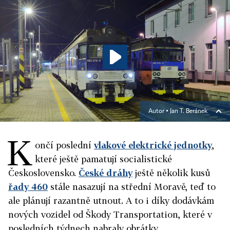
Autor ▪
Jan T. Beránek
K
ončí poslední
vlakové elektrické jednotky
,
které ještě pamatují socialistické
Československo.
České dráhy
ještě několik kusů
řady 460
stále nasazují na střední Moravě, teď to
ale plánují razantně utnout. A to i díky dodávkám
nových vozidel od Škody Transportation, které v
posledních týdnech nabraly obrátky.