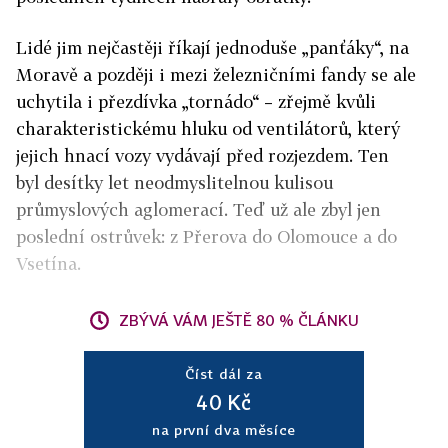
Lidé jim nejčastěji říkají jednoduše „panťáky“, na
Moravě a později i mezi železničními fandy se ale
uchytila i přezdívka „tornádo“ – zřejmě kvůli
charakteristickému hluku od ventilátorů, který
jejich hnací vozy vydávají před rozjezdem. Ten
byl desítky let neodmyslitelnou kulisou
průmyslových aglomerací. Teď už ale zbyl jen
poslední ostrůvek: z Přerova do Olomouce a do
Vsetína.
ZBÝVÁ VÁM JEŠTĚ 80 % ČLÁNKU
Číst dál za
40 Kč
na první dva měsíce