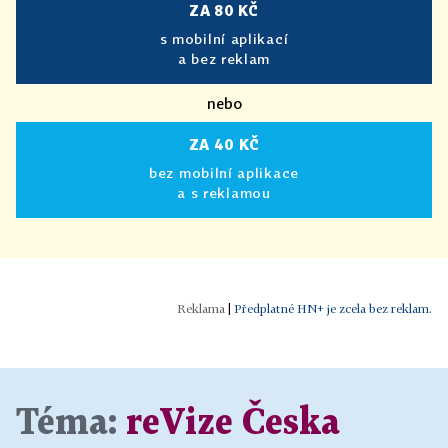
ZA 80 KČ
s mobilní aplikací
a bez reklam
nebo
ZA 40 KČ
bez mobilní aplikace
a s reklamou
|
Předplatné HN+ je zcela bez reklam.
Téma:
reVize Česka