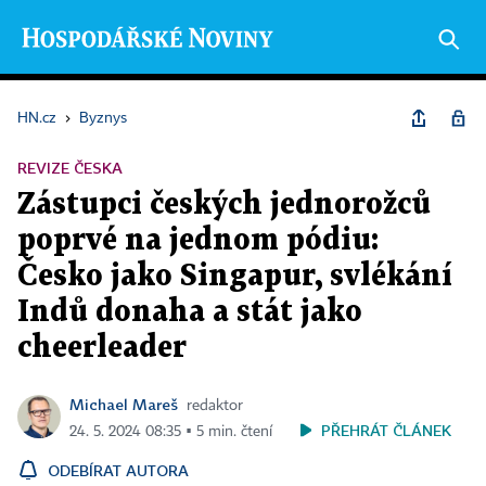
HN.cz
›
Byznys
REVIZE ČESKA
Zástupci českých jednorožců
poprvé na jednom pódiu:
Česko jako Singapur, svlékání
Indů donaha a stát jako
cheerleader
Michael Mareš
redaktor
PŘEHRÁT ČLÁNEK
24. 5. 2024 08:35 ▪ 5 min. čtení
ODEBÍRAT AUTORA