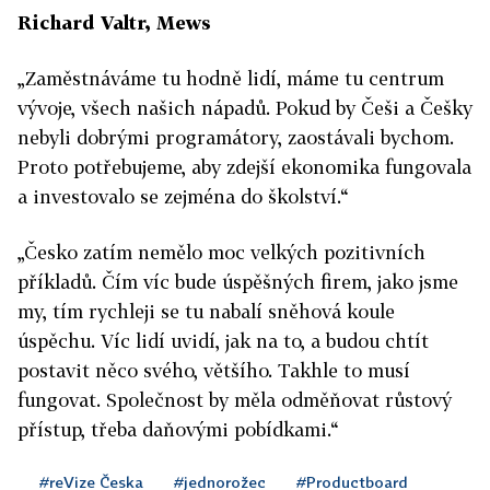
Richard Valtr, Mews
„Zaměstnáváme tu hodně lidí, máme tu centrum
vývoje, všech našich nápadů. Pokud by Češi a Češky
nebyli dobrými programátory, zaostávali bychom.
Proto potřebujeme, aby zdejší ekonomika fungovala
a investovalo se zejména do školství.“
„Česko zatím nemělo moc velkých pozitivních
příkladů. Čím víc bude úspěšných firem, jako jsme
my, tím rychleji se tu nabalí sněhová koule
úspěchu. Víc lidí uvidí, jak na to, a budou chtít
postavit něco svého, většího. Takhle to musí
fungovat. Společnost by měla odměňovat růstový
přístup, třeba daňovými pobídkami.“
#reVize Česka
#jednorožec
#Productboard