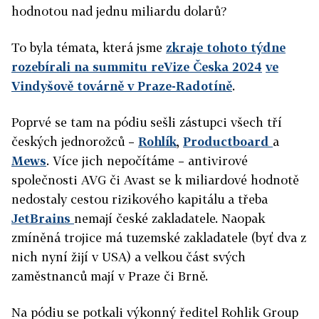
hodnotou nad jednu miliardu dolarů?
To byla témata, která jsme
zkraje tohoto týdne
rozebírali na summitu reVize Česka 2024
ve
Vindyšově továrně v Praze-Radotíně
.
Poprvé se tam na pódiu sešli zástupci všech tří
českých jednorožců –
Rohlík
,
Productboard
a
Mews
. Více jich nepočítáme – antivirové
společnosti AVG či Avast se k miliardové hodnotě
nedostaly cestou rizikového kapitálu a třeba
JetBrains
nemají české zakladatele. Naopak
zmíněná trojice má tuzemské zakladatele (byť dva z
nich nyní žijí v USA) a velkou část svých
zaměstnanců mají v Praze či Brně.
Na pódiu se potkali výkonný ředitel Rohlik Group