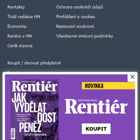
Kontakty
Ochrana osobních údajů
Tiráž redakce HN
Prohlášení o cookies
Economia
Nastavení soukromí
Kariéra v HN
Všeobecné smluvní podmínky
Ceník inzerce
Koupit / darovat předplatné
Eventy
×
Newslettery
RSS kanály
Autorská práva vykonává vydavatel. Bez písemného svolení vydavatele je
zakázáno jakékoli užití částí nebo celku díla, zejména rozmnožování a šíření
jakýmkoli způsobem, mechanickým nebo elektronickým, v českém nebo
jiném jazyce. Bez souhlasu vydavatele je zakázáno též rozmnožování
obsahu pro účely automatizované analýzy textů nebo dat