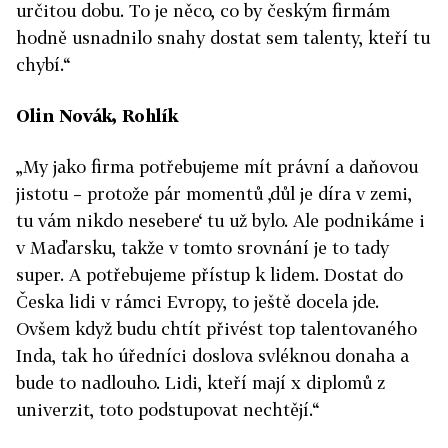
určitou dobu. To je něco, co by českým firmám
hodně usnadnilo snahy dostat sem talenty, kteří tu
chybí.“
Olin Novák, Rohlík
„My jako firma potřebujeme mít právní a daňovou
jistotu – protože pár momentů ‚důl je díra v zemi,
tu vám nikdo nesebere‘ tu už bylo. Ale podnikáme i
v Maďarsku, takže v tomto srovnání je to tady
super. A potřebujeme přístup k lidem. Dostat do
Česka lidi v rámci Evropy, to ještě docela jde.
Ovšem když budu chtít přivést top talentovaného
Inda, tak ho úředníci doslova svléknou donaha a
bude to nadlouho. Lidi, kteří mají x diplomů z
univerzit, toto podstupovat nechtějí.“