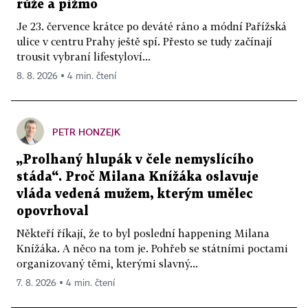
růže a pižmo
Je 23. července krátce po deváté ráno a módní Pařížská
ulice v centru Prahy ještě spí. Přesto se tudy začínají
trousit vybraní lifestyloví...
8. 8. 2026 ▪ 4 min. čtení
PETR HONZEJK
„Prolhaný hlupák v čele nemyslícího
stáda“. Proč Milana Knížáka oslavuje
vláda vedená mužem, kterým umělec
opovrhoval
Někteří říkají, že to byl poslední happening Milana
Knížáka. A něco na tom je. Pohřeb se státními poctami
organizovaný těmi, kterými slavný...
7. 8. 2026 ▪ 4 min. čtení