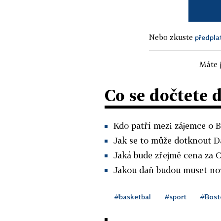
Nebo zkuste
předpla
Máte j
Co se dočtete 
Kdo patří mezi zájemce o B
Jak se to může dotknout D
Jaká bude zřejmě cena za C
Jakou daň budou muset noví
#basketbal
#sport
#Bost