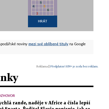
HRÁT
mezi své oblíbené tituly
ospodářské noviny
na Google
|
Předplatné HN+ je zcela bez reklam.
ánky
OZHOVOR
ychlá rande, naděje v Africe a čísla lepší