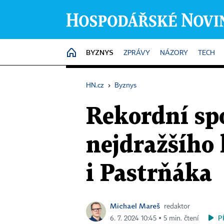
BYZNYS
HOME
ZPRÁVY
NÁZORY
TECH
HN.cz
›
Byznys
Rekordní sp
nejdražšího
i Pastrňáka
Michael Mareš
redaktor
P
6. 7. 2024 10:45 ▪ 5 min. čtení