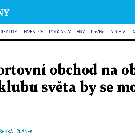
REALITY
INVESTICE
PODCASTY
HRY
PročNe
ARCHIV
D
ortovní obchod na ob
 klubu světa by se m
ŘEHRÁT ČLÁNEK