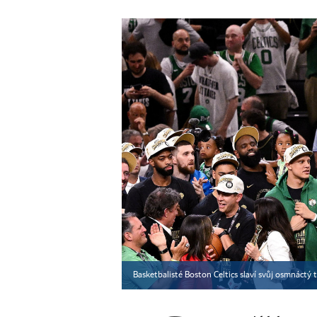
Basketbalisté Boston Celtics slaví svůj osmnáctý 