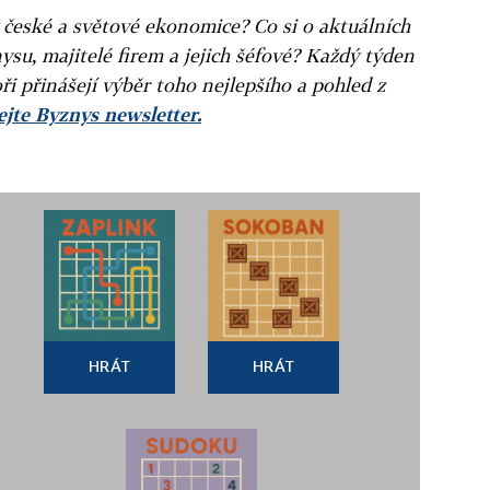
v české a světové ekonomice? Co si o aktuálních
ysu, majitelé firem a jejich šéfové? Každý týden
ři přinášejí výběr toho nejlepšího a pohled z
jte Byznys newsletter.
HRÁT
HRÁT