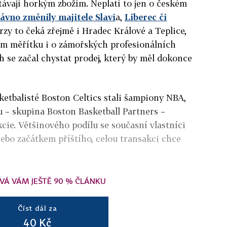
távají horkým zbožím. Neplatí to jen o českém
ávno změnily majitele Slavi
a,
Liberec či
rzy to čeká zřejmě i Hradec Králové a Teplice,
m měřítku i o zámořských profesionálních
h se začal chystat prodej, který by měl dokonce
sketbalisté Boston Celtics stali šampiony NBA,
bu – skupina Boston Basketball Partners –
cie. Většinového podílu se současní vlastníci
nebo začátkem příštího, celou transakci chce
VÁ VÁM JEŠTĚ 90 % ČLÁNKU
Číst dál za
40 Kč