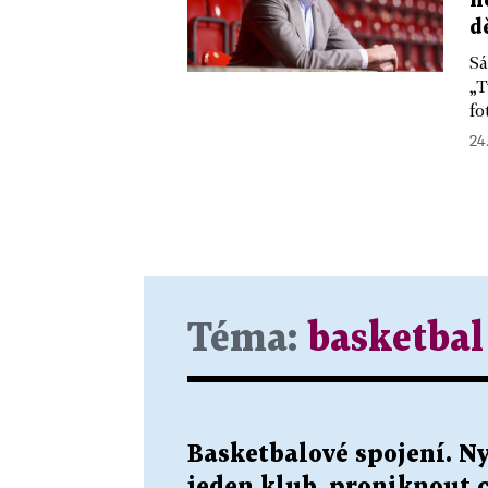
n
d
Sá
„T
fo
24.
Téma:
basketbal
Basketbalové spojení. Ny
jeden klub, proniknout 