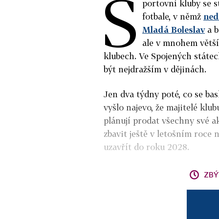
S
portovní kluby se s
fotbale, v němž
ned
Mladá Boleslav
a b
ale v mnohem větší
klubech. Ve Spojených státec
být nejdražším v dějinách.
Jen dva týdny poté, co se ba
vyšlo najevo, že majitelé klu
plánují prodat všechny své ak
zbavit ještě v letošním roce 
uzavřít do roku 2028.
ZBÝ