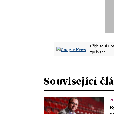
Přidejte si H
zprávách.
Související čl
R
R