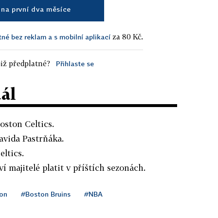
na první dva měsíce
za 80 Kč.
tné bez reklam a s mobilní aplikací
iž předplatné?
Přihlaste se
dál
oston Celtics.
avida Pastrňáka.
eltics.
 majitelé platit v příštích sezonách.
on
#Boston Bruins
#NBA