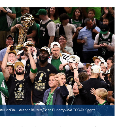
titul v NBA.
Autor ▪
Reuters/Brian Fluharty-USA TODAY Sports