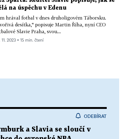
ež Sparta. Ředitel Slavie popisuje, jak se
ělá na úspěchu v Edenu
m hrával fotbal v dnes druholigovém Táborsku.
vořivá desítka,“ popisuje Martin Říha, nyní CEO
tbalové Slavie Praha, svou...
 11. 2023 ▪ 15 min. čtení
ODEBÍRAT
mburk a Slavia se sloučí v
chce do evropské NBA