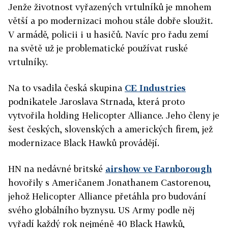
Jenže životnost vyřazených vrtulníků je mnohem
větší a po modernizaci mohou stále dobře sloužit.
V armádě, policii i u hasičů. Navíc pro řadu zemí
na světě už je problematické používat ruské
vrtulníky.
Na to vsadila česká skupina
CE Industries
podnikatele Jaroslava Strnada, která proto
vytvořila holding Helicopter Alliance. Jeho členy je
šest českých, slovenských a amerických firem, jež
modernizace Black Hawků provádějí.
HN na nedávné britské
airshow ve Farnborough
hovořily s Američanem Jonathanem Castorenou,
jehož Helicopter Alliance přetáhla pro budování
svého globálního byznysu. US Army podle něj
vyřadí každý rok nejméně 40 Black Hawků,