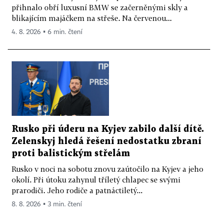
přihnalo obří luxusní BMW se začerněnými skly a
blikajícím majáčkem na střeše. Na červenou...
4. 8. 2026 ▪ 6 min. čtení
Rusko při úderu na Kyjev zabilo další dítě.
Zelenskyj hledá řešení nedostatku zbraní
proti balistickým střelám
Rusko v noci na sobotu znovu zaútočilo na Kyjev a jeho
okolí. Při útoku zahynul tříletý chlapec se svými
prarodiči. Jeho rodiče a patnáctiletý...
8. 8. 2026 ▪ 3 min. čtení