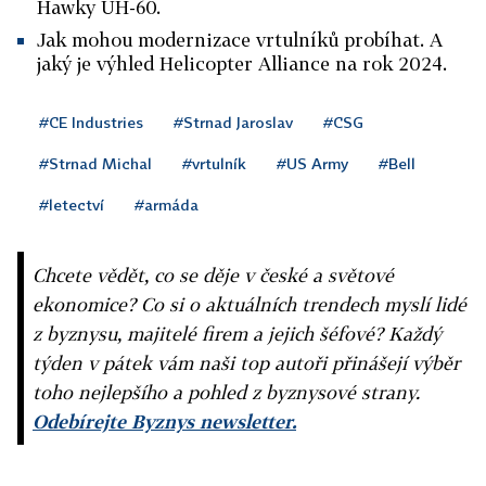
Hawky UH-60.
Jak mohou modernizace vrtulníků probíhat. A
jaký je výhled Helicopter Alliance na rok 2024.
#CE Industries
#Strnad Jaroslav
#CSG
#Strnad Michal
#vrtulník
#US Army
#Bell
#letectví
#armáda
Chcete vědět, co se děje v české a světové
ekonomice? Co si o aktuálních trendech myslí lidé
z byznysu, majitelé firem a jejich šéfové? Každý
týden v pátek vám naši top autoři přinášejí výběr
toho nejlepšího a pohled z byznysové strany.
Odebírejte Byznys newsletter.