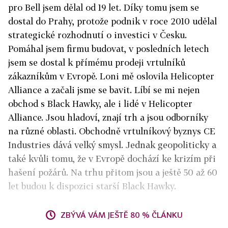
pro Bell jsem dělal od 19 let. Díky tomu jsem se
dostal do Prahy, protože podnik v roce 2010 udělal
strategické rozhodnutí o investici v Česku.
Pomáhal jsem firmu budovat, v posledních letech
jsem se dostal k přímému prodeji vrtulníků
zákazníkům v Evropě. Loni mě oslovila Helicopter
Alliance a začali jsme se bavit. Líbí se mi nejen
obchod s Black Hawky, ale i lidé v Helicopter
Alliance. Jsou hladoví, znají trh a jsou odborníky
na různé oblasti. Obchodně vrtulníkový byznys CE
Industries dává velký smysl. Jednak geopoliticky a
také kvůli tomu, že v Evropě dochází ke krizím při
hašení požárů. Na trhu přitom jsou a ještě 50 až 60
let budou k dispozici starší Black Hawky.
ZBÝVÁ VÁM JEŠTĚ 80 % ČLÁNKU