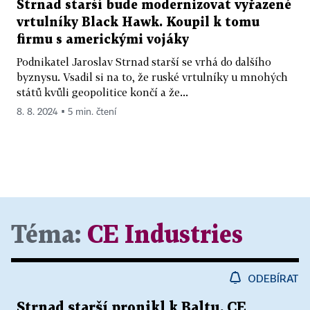
Strnad starší bude modernizovat vyřazené
vrtulníky Black Hawk. Koupil k tomu
firmu s americkými vojáky
Podnikatel Jaroslav Strnad starší se vrhá do dalšího
byznysu. Vsadil si na to, že ruské vrtulníky u mnohých
států kvůli geopolitice končí a že...
8. 8. 2024 ▪ 5 min. čtení
Téma:
CE Industries
ODEBÍRAT
Strnad starší pronikl k Baltu. CE