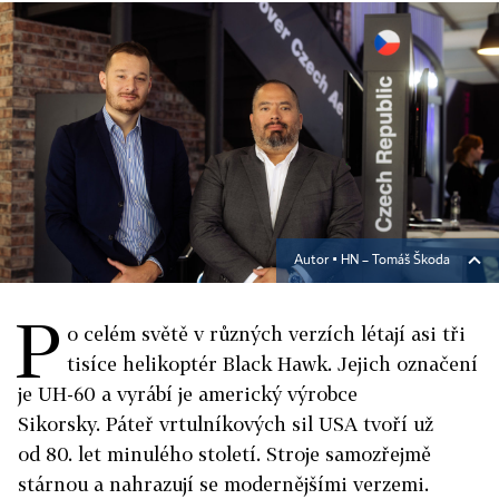
Autor ▪
HN – Tomáš Škoda
P
o celém světě v různých verzích létají asi tři
tisíce helikoptér Black Hawk. Jejich označení
je UH-60 a vyrábí je americký výrobce
Sikorsky. Páteř vrtulníkových sil USA tvoří už
od 80. let minulého století. Stroje samozřejmě
stárnou a nahrazují se modernějšími verzemi.