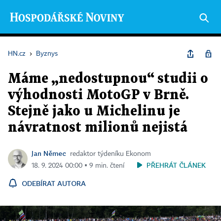
HN.cz
›
Byznys
Máme „nedostupnou“ studii o
výhodnosti MotoGP v Brně.
Stejně jako u Michelinu je
návratnost milionů nejistá
Jan Němec
redaktor týdeníku Ekonom
PŘEHRÁT ČLÁNEK
18. 9. 2024 00:00 ▪ 9 min. čtení
ODEBÍRAT AUTORA