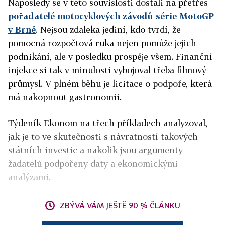
Naposledy se v této souvislosti dostali na přetřes
pořadatelé motocyklových závodů série MotoGP
v Brně
. Nejsou zdaleka jediní, kdo tvrdí, že
pomocná rozpočtová ruka nejen pomůže jejich
podnikání, ale v posledku prospěje všem. Finanční
injekce si tak v minulosti vybojoval třeba filmový
průmysl. V plném běhu je licitace o podpoře, která
má nakopnout gastronomii.
Týdeník Ekonom na třech příkladech analyzoval,
jak je to ve skutečnosti s návratností takových
státních investic a nakolik jsou argumenty
žadatelů podpořeny daty a ekonomickými
analýzami.
ZBÝVÁ VÁM JEŠTĚ 90 % ČLÁNKU