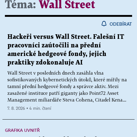
Téma:
Wall Street
ODEBÍRAT
Hackeři versus Wall Street. Falešní IT
pracovníci zaútočili na přední
americké hedgeové fondy, jejich
praktiky zdokonaluje AI
Wall Street v posledních dnech zasáhla vlna
sofistikovaných kybernetických útoků, které mířily na
tamní přední hedgeové fondy a správce aktiv. Mezi
zasažené instituce patří giganty jako Point72 Asset
Management miliardáře Steva Cohena, Citadel Kena...
7. 8. 2026 ▪ 4 min. čtení
GRAFIKA UVNITŘ