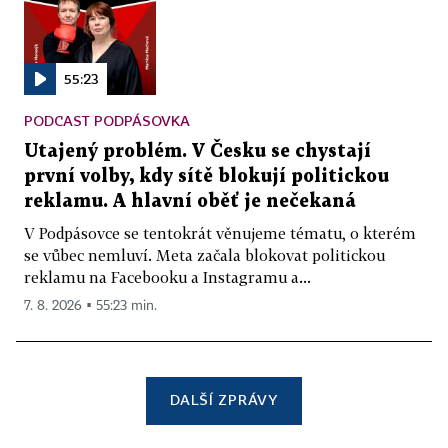
55:23
PODCAST PODPÁSOVKA
Utajený problém. V Česku se chystají
první volby, kdy sítě blokují politickou
reklamu. A hlavní oběť je nečekaná
V Podpásovce se tentokrát věnujeme tématu, o kterém
se vůbec nemluví. Meta začala blokovat politickou
reklamu na Facebooku a Instagramu a...
7. 8. 2026 ▪ 55:23 min.
DALŠÍ ZPRÁVY