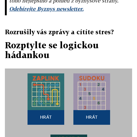
toho nejlepšího a pohled z byznysové strany.
Odebírejte Byznys newsletter.
Rozrušily vás zprávy a cítíte stres?
Rozptylte se logickou
hádankou
HRÁT
HRÁT