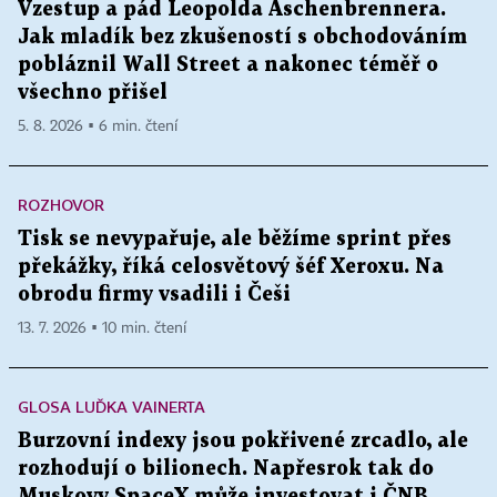
Vzestup a pád Leopolda Aschenbrennera.
Jak mladík bez zkušeností s obchodováním
pobláznil Wall Street a nakonec téměř o
všechno přišel
5. 8. 2026 ▪ 6 min. čtení
ROZHOVOR
Tisk se nevypařuje, ale běžíme sprint přes
překážky, říká celosvětový šéf Xeroxu. Na
obrodu firmy vsadili i Češi
13. 7. 2026 ▪ 10 min. čtení
GLOSA LUĎKA VAINERTA
Burzovní indexy jsou pokřivené zrcadlo, ale
rozhodují o bilionech. Napřesrok tak do
Muskovy SpaceX může investovat i ČNB