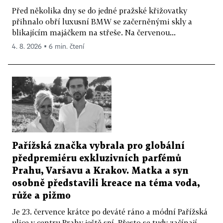
Před několika dny se do jedné pražské křižovatky
přihnalo obří luxusní BMW se začerněnými skly a
blikajícím majáčkem na střeše. Na červenou...
4. 8. 2026 ▪ 6 min. čtení
Pařížská značka vybrala pro globální
předpremiéru exkluzivních parfémů
Prahu, Varšavu a Krakov. Matka a syn
osobně představili kreace na téma voda,
růže a pižmo
Je 23. července krátce po deváté ráno a módní Pařížská
ulice v centru Prahy ještě spí. Přesto se tudy začínají