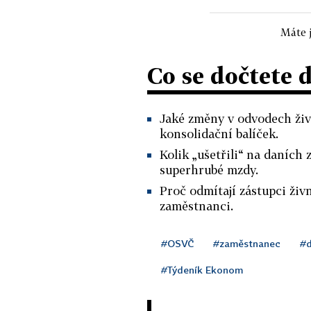
Máte j
Co se dočtete 
Jaké změny v odvodech živ
konsolidační balíček.
Kolik „ušetřili“ na daních
superhrubé mzdy.
Proč odmítají zástupci živ
zaměstnanci.
#OSVČ
#zaměstnanec
#
#Týdeník Ekonom