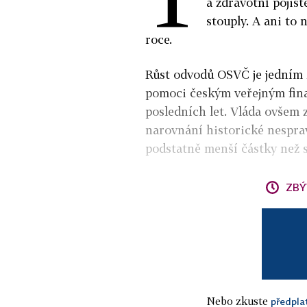
a zdravotní pojiš
stouply. A ani to 
roce.
Růst odvodů OSVČ je jedním 
pomoci českým veřejným fina
posledních let. Vláda ovšem
narovnání historické nesprav
podstatně menší částky než s
ZBÝ
Nebo zkuste
předpla