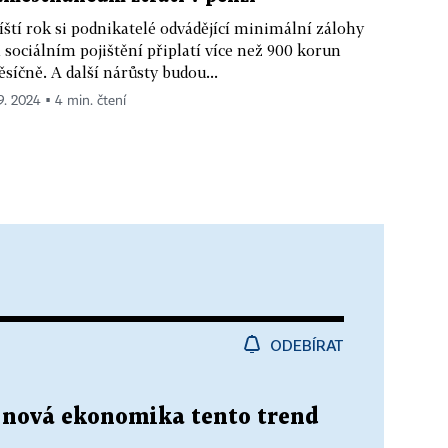
íští rok si podnikatelé odvádějící minimální zálohy
 sociálním pojištění připlatí více než 900 korun
síčně. A další nárůsty budou...
 9. 2024 ▪ 4 min. čtení
ODEBÍRAT
, nová ekonomika tento trend