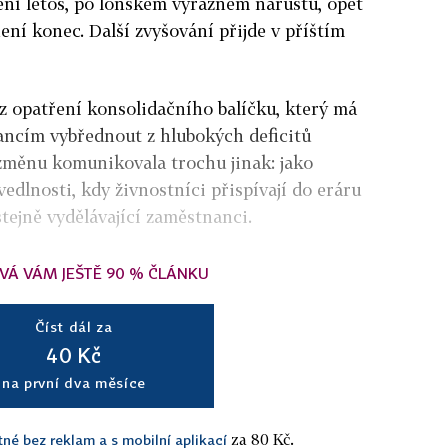
tění letos, po loňském výrazném nárůstu, opět
není konec. Další zvyšování přijde v příštím
z opatření konsolidačního balíčku, který má
ncím vybřednout z hlubokých deficitů
 změnu komunikovala trochu jinak: jako
edlnosti, kdy živnostníci přispívají do eráru
tejně vydělávající zaměstnanci.
VÁ VÁM JEŠTĚ 90 % ČLÁNKU
Číst dál za
40 Kč
na první dva měsíce
za 80 Kč.
tné bez reklam a s mobilní aplikací