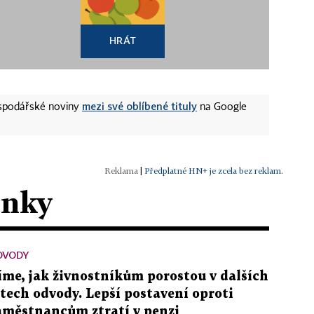
HRÁT
mezi své oblíbené tituly
ospodářské noviny
na Google
|
Předplatné HN+ je zcela bez reklam.
ánky
DVODY
íme, jak živnostníkům porostou v dalších
etech odvody. Lepší postavení oproti
aměstnancům ztratí v penzi