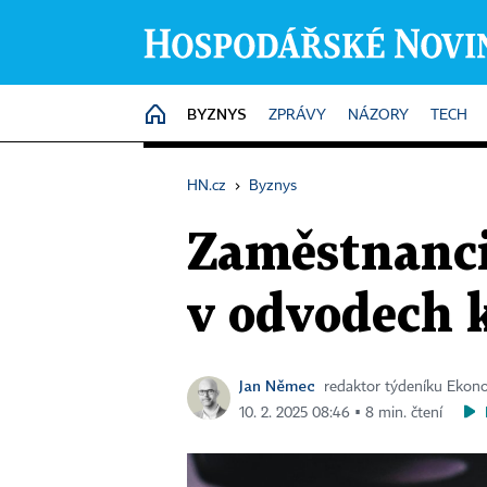
BYZNYS
HOME
ZPRÁVY
NÁZORY
TECH
HN.cz
›
Byznys
Zaměstnanci 
v odvodech 
Jan Němec
redaktor týdeníku Eko
10. 2. 2025 08:46 ▪ 8 min. čtení