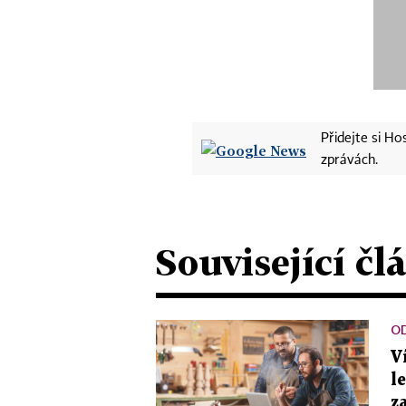
Přidejte si H
zprávách.
Související čl
O
V
l
z