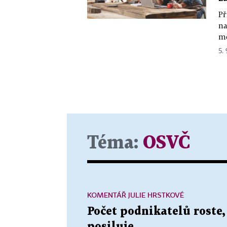
Př
na
mě
5.
Téma:
OSVČ
KOMENTÁŘ JULIE HRSTKOVÉ
Počet podnikatelů roste
posiluje