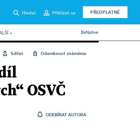
PŘEDPLATNÉ
Hledat
Přihlásit se
BeNative
ALŠÍ
Sdílet
Odemknout známému
díl
ých“ OSVČ
ODEBÍRAT AUTORA