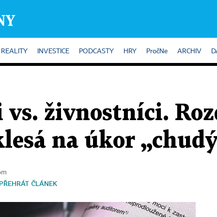
REALITY
INVESTICE
PODCASTY
HRY
PročNe
ARCHIV
D
vs. živnostníci. Roz
klesá na úkor „chud
nom
PŘEHRÁT ČLÁNEK