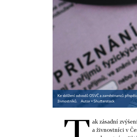
Ke sblížení odvodů OSVČ a zaměstnanců přispělo
živnostníků.
Autor ▪
Shutterstock
T
ak zásadní zvýšen
a živnostníci v Če