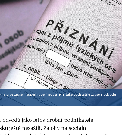
 nejprve zrušení superhrubé mzdy a nyní také podstatné zvýšení odvodů
í odvodů jako letos drobní podnikatelé
sku ještě nezažili. Zálohy na sociální