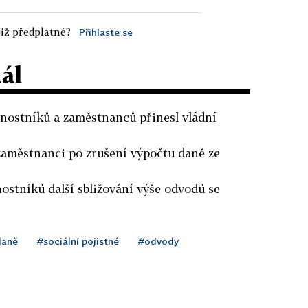
iž předplatné?
Přihlaste se
dál
nostníků a zaměstnanců přinesl vládní
 zaměstnanci po zrušení výpočtu daně ze
nostníků další sbližování výše odvodů se
daně
#sociální pojistné
#odvody