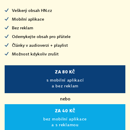
Veškerý obsah HN.cz
Mobilní aplikace
Bez reklam
Odemykejte obsah pro přátele
Články v audioverzi + playlist
Možnost kdykoliv zrušit
ZA 80 KČ
s mobilní aplikací
a bez reklam
nebo
ZA 40 KČ
bez mobilní aplikace
a s reklamou