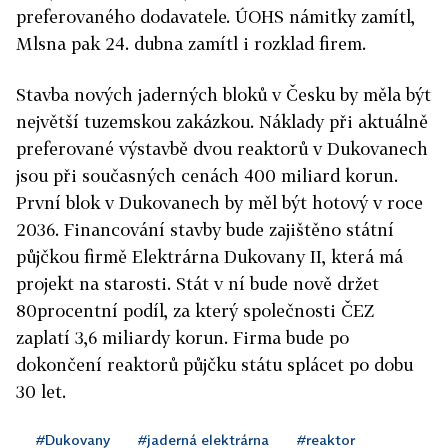
preferovaného dodavatele. ÚOHS námitky zamítl,
Mlsna pak 24. dubna zamítl i rozklad firem.
Stavba nových jaderných bloků v Česku by měla být
největší tuzemskou zakázkou. Náklady při aktuálně
preferované výstavbě dvou reaktorů v Dukovanech
jsou při současných cenách 400 miliard korun.
První blok v Dukovanech by měl být hotový v roce
2036. Financování stavby bude zajištěno státní
půjčkou firmě Elektrárna Dukovany II, která má
projekt na starosti. Stát v ní bude nově držet
80procentní podíl, za který společnosti ČEZ
zaplatí 3,6 miliardy korun. Firma bude po
dokončení reaktorů půjčku státu splácet po dobu
30 let.
#Dukovany
#jaderná elektrárna
#reaktor