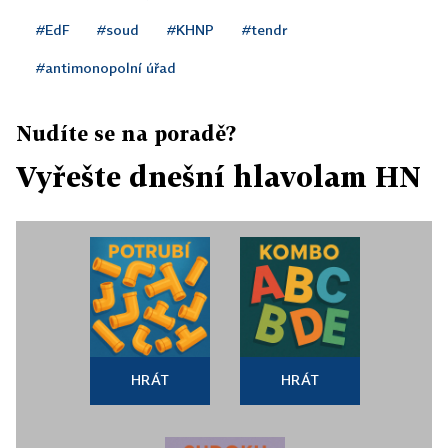
#EdF
#soud
#KHNP
#tendr
#antimonopolní úřad
Nudíte se na poradě?
Vyřešte dnešní hlavolam HN
HRÁT
HRÁT