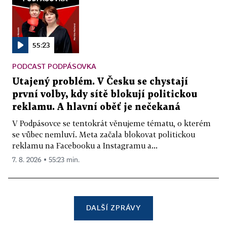
55:23
PODCAST PODPÁSOVKA
Utajený problém. V Česku se chystají
první volby, kdy sítě blokují politickou
reklamu. A hlavní oběť je nečekaná
V Podpásovce se tentokrát věnujeme tématu, o kterém
se vůbec nemluví. Meta začala blokovat politickou
reklamu na Facebooku a Instagramu a...
7. 8. 2026 ▪ 55:23 min.
DALŠÍ ZPRÁVY