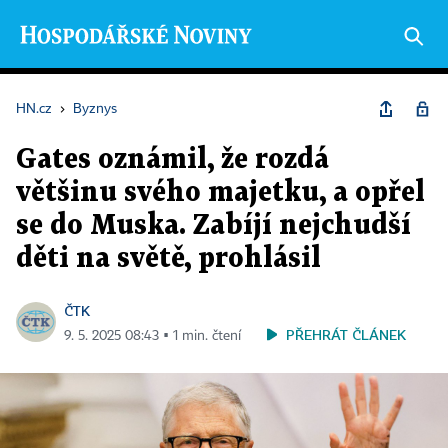
HN.cz
›
Byznys
Gates oznámil, že rozdá
většinu svého majetku, a opřel
se do Muska. Zabíjí nejchudší
děti na světě, prohlásil
ČTK
PŘEHRÁT ČLÁNEK
9. 5. 2025 08:43 ▪ 1 min. čtení