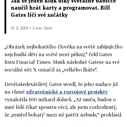
Jak se jeden kluk díky svérázné babičce
naučil hrát karty a programovat. Bill
Gates líčí své začátky
21. 2. 2025 ▪ 3 min. čtení
„Obrázek nejbohatšího člověka na světě zabíjejícího
nejchudší děti na světě není pěkný,“ řekl Gates
listu Finacial Times. Musk následně Gatese na své
sociální síti X označil za „velkého lháře“.
Devětašedesátiletý Gates uvedl, že jeho nadace již
na různé
zdravotnické a rozvojové projekty
vynaložila 100 miliard dolarů. „Až umřu, budou o
mně lidé říkat spoustu věcí, ale jsem rozhodnutý,
že ‚zemřel bohatý‘ mezi ně patřit nebude,“ prohlásil.