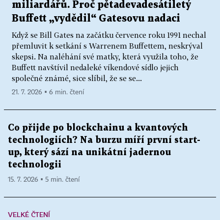
miliardářů. Proč pětadevadesátiletý
Buffett „vydědil“ Gatesovu nadaci
Když se Bill Gates na začátku července roku 1991 nechal
přemluvit k setkání s Warrenem Buffettem, neskrýval
skepsi. Na naléhání své matky, která využila toho, že
Buffett navštívil nedaleké víkendové sídlo jejich
společné známé, sice slíbil, že se se...
21. 7. 2026 ▪ 6 min. čtení
Co přijde po blockchainu a kvantových
technologiích? Na burzu míří první start-
up, který sází na unikátní jadernou
technologii
15. 7. 2026 ▪ 5 min. čtení
VELKÉ ČTENÍ