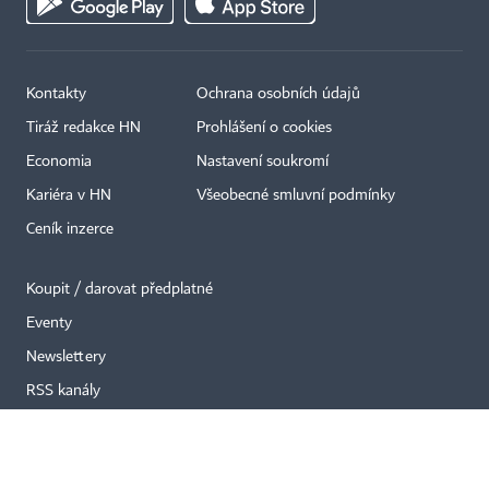
Kontakty
Ochrana osobních údajů
Tiráž redakce HN
Prohlášení o cookies
×
Economia
Nastavení soukromí
Kariéra v HN
Všeobecné smluvní podmínky
Ceník inzerce
Koupit / darovat předplatné
Eventy
Newslettery
RSS kanály
Autorská práva vykonává vydavatel. Bez písemného svolení vydavatele je