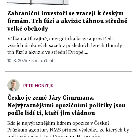
Zahraniční investoři se vracejí k českým
firmám. Trh fúzí a akvizic táhnou středně
velké obchody
Válka na Ukrajině, energetická krize a prostředí
vyšších úrokových sazeb v posledních letech tlumily
trh fúzí a akvizic ve střední Evropě....
10. 8. 2026 ▪ 3 min. čtení
PETR HONZEJK
Česko je země Járy Cimrmana.
Nejvýraznějšími opozičními politiky jsou
podle lidí ti, kteří jim vládnou
Kdo je nejvýraznějším lídrem opozice v Česku?
Průzkum agentury NMS přinesl výsledky, ze kterých by
měl jistě radost Jára Cimrman. Na prvním...