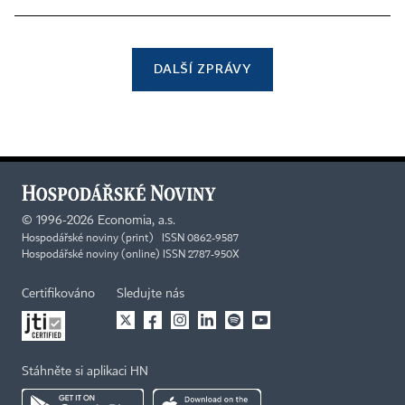
DALŠÍ ZPRÁVY
©
1996-2026
Economia, a.s.
Hospodářské noviny (print) ISSN 0862-9587
Hospodářské noviny (online) ISSN 2787-950X
Certifikováno
Sledujte nás
Stáhněte si aplikaci HN