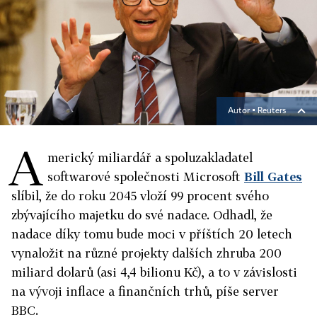
Autor ▪
Reuters
A
merický miliardář a spoluzakladatel
softwarové společnosti Microsoft
Bill Gates
slíbil, že do roku 2045 vloží 99 procent svého
zbývajícího majetku do své nadace. Odhadl, že
nadace díky tomu bude moci v příštích 20 letech
vynaložit na různé projekty dalších zhruba 200
miliard dolarů (asi 4,4 bilionu Kč), a to v závislosti
na vývoji inflace a finančních trhů, píše server
BBC.