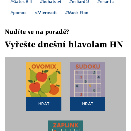
#Gates Bill
#bohatství
#miliardář
#charita
#pomoc
#Microsoft
#Musk Elon
Nudíte se na poradě?
Vyřešte dnešní hlavolam HN
HRÁT
HRÁT