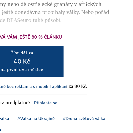
iny nebo dělostřelecké granáty v afrických
 ještě donedávna probíhaly války. Nebo pořád
kde REASeuro také působí.
VÁ VÁM JEŠTĚ 80 % ČLÁNKU
Číst dál za
40 Kč
na první dva měsíce
za 80 Kč.
tné bez reklam a s mobilní aplikací
iž předplatné?
Přihlaste se
válka
#Válka na Ukrajině
#Druhá světová válka
a