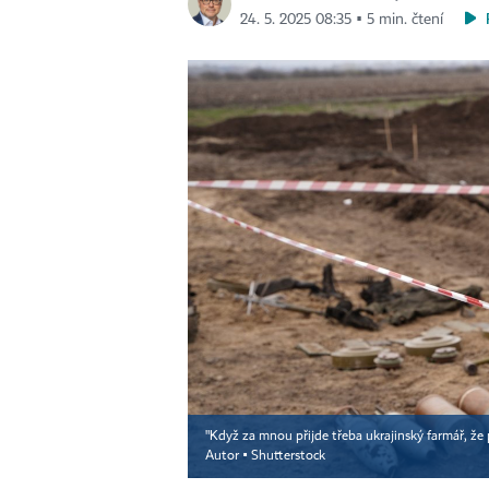
24. 5. 2025 08:35 ▪ 5 min. čtení
"Když za mnou přijde třeba ukrajinský farmář, že
Autor ▪
Shutterstock