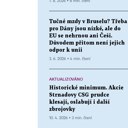
7. 8. 2026 ▪ 8 min. čtení
Tučné mzdy v Bruselu? Třeba
pro Dány jsou nízké, ale do
EU se nehrnou ani Češi.
Důvodem přitom není jejich
odpor k unii
3. 6. 2026 ▪ 4 min. čtení
AKTUALIZOVÁNO
Historické minimum. Akcie
Strnadovy CSG prudce
klesají, oslabují i další
zbrojovky
10. 4. 2026 ▪ 3 min. čtení