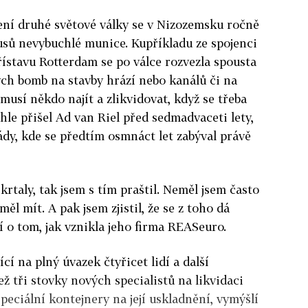
ení druhé světové války se v Nizozemsku ročně
kusů nevybuchlé munice. Kupříkladu ze spojenci
stavu Rotterdam se po válce rozvezla spousta
ých bomb na stavby hrází nebo kanálů či na
musí někdo najít a zlikvidovat, když se třeba
hle přišel Ad van Riel před sedmadvaceti lety,
dy, kde se předtím osmnáct let zabýval právě
rtaly, tak jsem s tím praštil. Neměl jsem často
měl mít. A pak jsem zjistil, že se z toho dá
ví o tom, jak vznikla jeho firma REASeuro.
í na plný úvazek čtyřicet lidí a další
ež tři stovky nových specialistů na likvidaci
speciální kontejnery na její uskladnění, vymýšlí