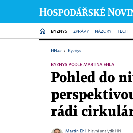
BYZNYS
HOME
ZPRÁVY
NÁZORY
TECH
HN.cz
›
Byznys
BYZNYS PODLE MARTINA EHLA
Pohled do n
perspektivou 
rádi cirkul
Martin Ehl
hlavní analytik HN