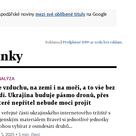
mezi své oblíbené tituly
ospodářské noviny
na Google
|
Předplatné HN+ je zcela bez reklam.
ánky
NALÝZA
e vzduchu, na zemi i na moři, a to vše bez
idí. Ukrajina buduje pásmo dronů, přes
teré nepřítel nebude moci projít
 veřejné části ukrajinského internetového tržiště s
jenským materiálem Brave1 si jednotlivé jednotky
hou vybírat z osmdesáti druhů...
. 5. 2025 ▪ 5 min. čtení