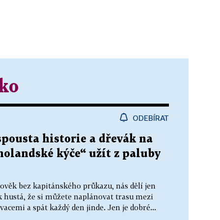
ko
ODEBÍRAT
spousta historie a dřevák na
„holandské kýče“ užít z paluby
lověk bez kapitánského průkazu, nás dělí jen
ak hustá, že si můžete naplánovat trasu mezi
acemi a spát každý den jinde. Jen je dobré...