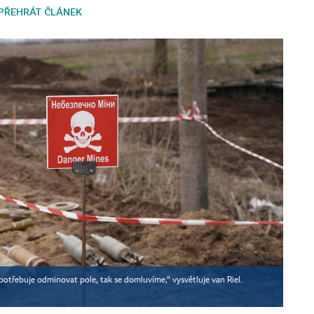
PŘEHRÁT ČLÁNEK
 potřebuje odminovat pole, tak se domluvíme,“ vysvětluje van Riel.