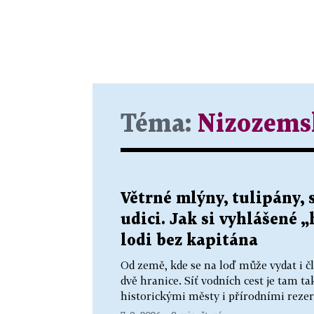
Téma:
Nizozems
Větrné mlýny, tulipány, 
udici. Jak si vyhlášené 
lodi bez kapitána
Od země, kde se na loď může vydat i č
dvě hranice. Síť vodních cest je tam t
historickými městy i přírodními rezerv