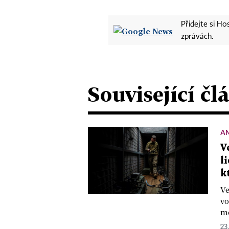
Přidejte si H
zprávách.
Související čl
A
V
l
k
Ve
vo
mo
23