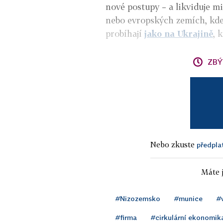
nové postupy – a likviduje m
nebo evropských zemích, kde
probíhají
jako na Ukrajině
, 
ZBÝ
Nebo zkuste
předpla
Máte j
#Nizozemsko
#munice
#
#firma
#cirkulární ekonomik