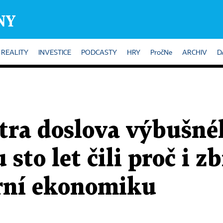
REALITY
INVESTICE
PODCASTY
HRY
PročNe
ARCHIV
D
itra doslova výbušné
sto let čili proč i z
ární ekonomiku