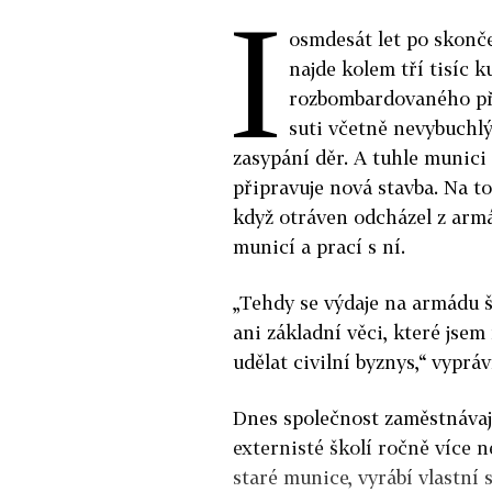
I
osmdesát let po skonč
najde kolem tří tisíc 
rozbombardovaného pří
suti včetně nevybuchl
zasypání děr. A tuhle munici 
připravuje nová stavba. Na to
když otráven odcházel z armá
municí a prací s ní.
„Tehdy se výdaje na armádu šk
ani základní věci, které jsem 
udělat civilní byznys,“ vyprá
Dnes společnost zaměstnávajíc
externisté školí ročně více n
staré munice, vyrábí vlastní 