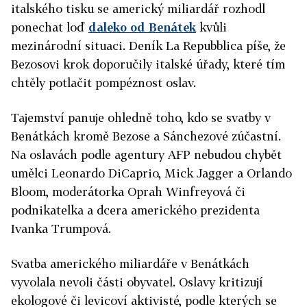
italského tisku se americký miliardář rozhodl
ponechat loď
daleko od Benátek
kvůli
mezinárodní situaci. Deník La Repubblica píše, že
Bezosovi krok doporučily italské úřady, které tím
chtěly potlačit pompéznost oslav.
Tajemství panuje ohledně toho, kdo se svatby v
Benátkách kromě Bezose a Sánchezové zúčastní.
Na oslavách podle agentury AFP nebudou chybět
umělci Leonardo DiCaprio, Mick Jagger a Orlando
Bloom, moderátorka Oprah Winfreyová či
podnikatelka a dcera amerického prezidenta
Ivanka Trumpová.
Svatba amerického miliardáře v Benátkách
vyvolala nevoli části obyvatel. Oslavy kritizují
ekologové či levicoví aktivisté, podle kterých se