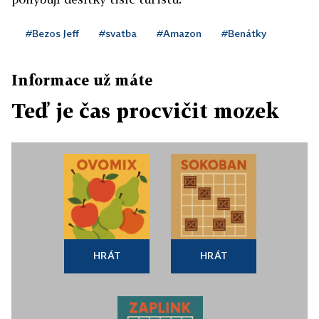
#Bezos Jeff
#svatba
#Amazon
#Benátky
Informace už máte
Teď je čas procvičit mozek
HRÁT
HRÁT