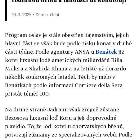
rodinnou firmu a fanoušci už kondolují
10. 3. 2025 ▪ 12 min. čtení
Program oslav je stále obestřen tajemstvím, jejich
hlavní část se však bude podle tisku konat v druhé
části týdne. Podle agentury ANSA u
Benátek
již
kotví luxusní lodě amerických miliardářů Billa
Millera a Shahida Khana a na letiště už dorazilo
několik soukromých letadel. Těch by mělo v
Benátkách podle informací Corriere della Sera
přistát téměř 100.
Na druhé straně Jadranu však zřejmě zůstane
Bezosova luxusní loď Koru a její doprovodné
plavidlo. To, že loď kotví u chorvatských břehů,
potvrzují záznamy ze specializovaných webů. Podle