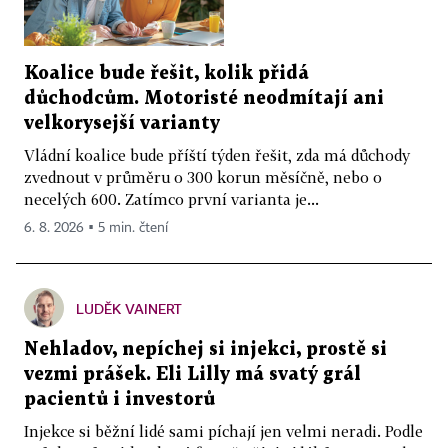
Koalice bude řešit, kolik přidá
důchodcům. Motoristé neodmítají ani
velkorysejší varianty
Vládní koalice bude příští týden řešit, zda má důchody
zvednout v průměru o 300 korun měsíčně, nebo o
necelých 600. Zatímco první varianta je...
6. 8. 2026 ▪ 5 min. čtení
LUDĚK VAINERT
Nehladov, nepíchej si injekci, prostě si
vezmi prášek. Eli Lilly má svatý grál
pacientů i investorů
Injekce si běžní lidé sami píchají jen velmi neradi. Podle