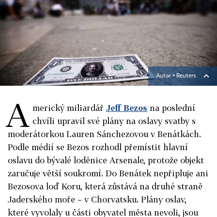
Autor ▪
Reuters
A
merický miliardář
Jeff Bezos
na poslední
chvíli upravil své plány na oslavy svatby s
moderátorkou Lauren Sánchezovou v Benátkách.
Podle médií se Bezos rozhodl přemístit hlavní
oslavu do bývalé loděnice Arsenale, protože objekt
zaručuje větší soukromí. Do Benátek nepřipluje ani
Bezosova loď Koru, která zůstává na druhé straně
Jaderského moře – v Chorvatsku. Plány oslav,
které vyvolaly u části obyvatel města nevoli, jsou