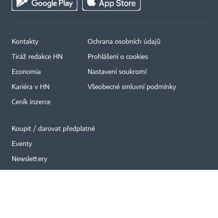
Kontakty
Ochrana osobních údajů
×
Tiráž redakce HN
Prohlášení o cookies
Economia
Nastavení soukromí
Kariéra v HN
Všeobecné smluvní podmínky
Ceník inzerce
Koupit / darovat předplatné
Eventy
Newslettery
RSS kanály
Autorská práva vykonává vydavatel. Bez písemného svolení vydavatele je