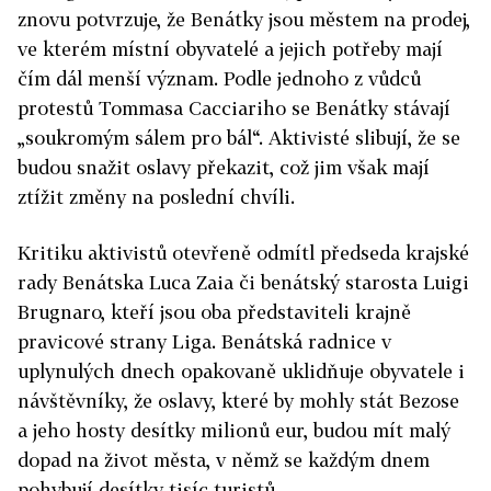
znovu potvrzuje, že Benátky jsou městem na prodej,
ve kterém místní obyvatelé a jejich potřeby mají
čím dál menší význam. Podle jednoho z vůdců
protestů Tommasa Cacciariho se Benátky stávají
„soukromým sálem pro bál“. Aktivisté slibují, že se
budou snažit oslavy překazit, což jim však mají
ztížit změny na poslední chvíli.
Kritiku aktivistů otevřeně odmítl předseda krajské
rady Benátska Luca Zaia či benátský starosta Luigi
Brugnaro, kteří jsou oba představiteli krajně
pravicové strany Liga. Benátská radnice v
uplynulých dnech opakovaně uklidňuje obyvatele i
návštěvníky, že oslavy, které by mohly stát Bezose
a jeho hosty desítky milionů eur, budou mít malý
dopad na život města, v němž se každým dnem
pohybují desítky tisíc turistů.