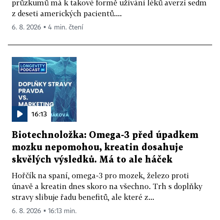
průzkumů má k takové formě užívání léků averzi sedm
z deseti amerických pacientů....
6. 8. 2026 ▪ 4 min. čtení
16:13
Biotechnoložka: Omega-3 před úpadkem
mozku nepomohou, kreatin dosahuje
skvělých výsledků. Má to ale háček
Hořčík na spaní, omega-3 pro mozek, železo proti
únavě a kreatin dnes skoro na všechno. Trh s doplňky
stravy slibuje řadu benefitů, ale které z...
6. 8. 2026 ▪ 16:13 min.