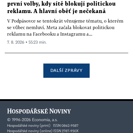
první volby, kdy sítě blokují politickou
reklamu. A hlavní oběť je nečekaná
V Podpásovce se tentokrát věnujeme tématu, o kterém
se vůbec nemluví. Meta začala blokovat politickou
reklamu na Facebooku a Instagramu a...
7. 8. 2026 ▪ 55:23 min.
DALŠÍ ZPRÁVY
©
1996-2026
Economia, a.s.
Hospodářské noviny (print) ISSN 0862-9587
Hospodářské noviny (online) ISSN 2787-950X