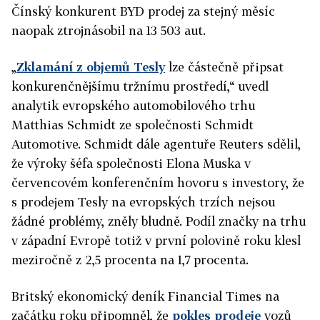
Čínský konkurent BYD prodej za stejný měsíc
naopak ztrojnásobil na 13 503 aut.
„
Zklamání z objemů Tesly
lze částečně připsat
konkurenčnějšímu tržnímu prostředí,“ uvedl
analytik evropského automobilového trhu
Matthias Schmidt ze společnosti Schmidt
Automotive. Schmidt dále agentuře Reuters sdělil,
že výroky šéfa společnosti Elona Muska v
červencovém konferenčním hovoru s investory, že
s prodejem Tesly na evropských trzích nejsou
žádné problémy, zněly bludně. Podíl značky na trhu
v západní Evropě totiž v první polovině roku klesl
meziročně z 2,5 procenta na 1,7 procenta.
Britský ekonomický deník Financial Times na
začátku roku připomněl, že
pokles prodeje
vozů