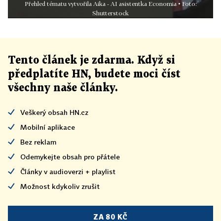
Přehled tématu vytvořila Aika - AI asistentka Economia • Foto:
Shutterstock
Tento článek
je
zdarma. Když si
předplatíte HN, budete moci číst
všechny naše články
.
Veškerý obsah HN.cz
Mobilní aplikace
Bez reklam
Odemykejte obsah pro přátele
Články v audioverzi + playlist
Možnost kdykoliv zrušit
ZA 80 KČ