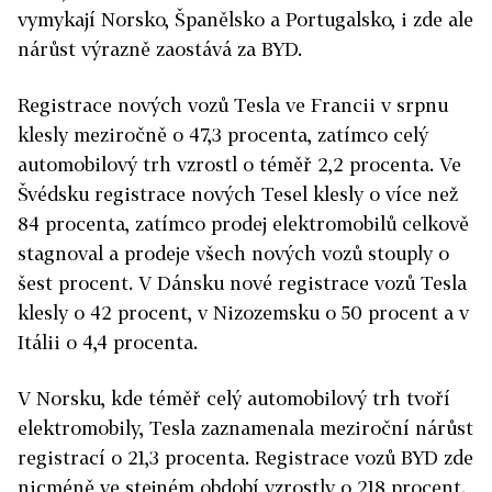
vymykají Norsko, Španělsko a Portugalsko, i zde ale
nárůst výrazně zaostává za BYD.
Registrace nových vozů Tesla ve Francii v srpnu
klesly meziročně o 47,3 procenta, zatímco celý
automobilový trh vzrostl o téměř 2,2 procenta. Ve
Švédsku registrace nových Tesel klesly o více než
84 procenta, zatímco prodej elektromobilů celkově
stagnoval a prodeje všech nových vozů stouply o
šest procent. V Dánsku nové registrace vozů Tesla
klesly o 42 procent, v Nizozemsku o 50 procent a v
Itálii o 4,4 procenta.
V Norsku, kde téměř celý automobilový trh tvoří
elektromobily, Tesla zaznamenala meziroční nárůst
registrací o 21,3 procenta. Registrace vozů BYD zde
nicméně ve stejném období vzrostly o 218 procent.