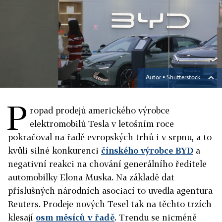
Autor ▪
Shutterstock
P
ropad prodejů amerického výrobce
elektromobilů Tesla v letošním roce
pokračoval na řadě evropských trhů i v srpnu, a to
kvůli silné konkurenci
čínského výrobce BYD
a
negativní reakci na chování generálního ředitele
automobilky Elona Muska. Na základě dat
příslušných národních asociací to uvedla agentura
Reuters. Prodeje nových Tesel tak na těchto trzích
klesají
osm měsíců v řadě
. Trendu se nicméně