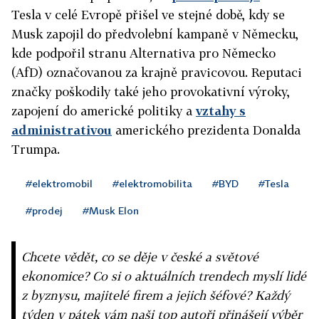
Tesla v celé Evropě přišel ve stejné době, kdy se
Musk zapojil do předvolební kampaně v Německu,
kde podpořil stranu Alternativa pro Německo
(AfD) označovanou za krajně pravicovou. Reputaci
značky poškodily také jeho provokativní výroky,
zapojení do americké politiky a
vztahy s
administrativou
amerického prezidenta Donalda
Trumpa.
#elektromobil
#elektromobilita
#BYD
#Tesla
#prodej
#Musk Elon
Chcete vědět, co se děje v české a světové
ekonomice? Co si o aktuálních trendech myslí lidé
z byznysu, majitelé firem a jejich šéfové? Každý
týden v pátek vám naši top autoři přinášejí výběr