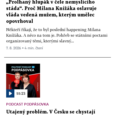
„Prolhaný hlupák v čele nemyslícího
stáda“. Proč Milana Knížáka oslavuje
vláda vedená mužem, kterým umělec
opovrhoval
Někteří říkají, že to byl poslední happening Milana
Knížáka. A něco na tom je. Pohřeb se státními poctami
organizovaný těmi, kterými slavný...
7. 8. 2026 ▪ 4 min. čtení
55:23
PODCAST PODPÁSOVKA
Utajený problém. V Česku se chystají