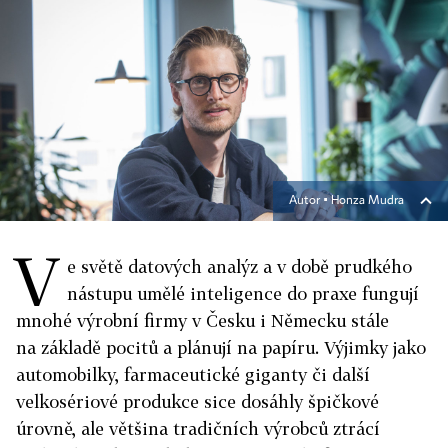
Autor ▪
Honza Mudra
V
e světě datových analýz a v době prudkého
nástupu umělé inteligence do praxe fungují
mnohé výrobní firmy v Česku i Německu stále
na základě pocitů a plánují na papíru. Výjimky jako
automobilky, farmaceutické giganty či další
velkosériové produkce sice dosáhly špičkové
úrovně, ale většina tradičních výrobců ztrácí