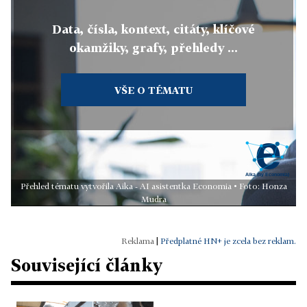
Data, čísla, kontext, citáty, klíčové
okamžiky, grafy, přehledy ...
VŠE O TÉMATU
Přehled tématu vytvořila Aika - AI asistentka Economia • Foto: Honza
Mudra
|
Předplatné HN+ je zcela bez reklam.
Související články