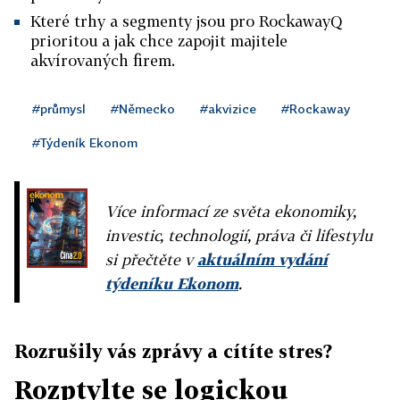
Které trhy a segmenty jsou pro RockawayQ
prioritou a jak chce zapojit majitele
akvírovaných firem.
#průmysl
#Německo
#akvizice
#Rockaway
#Týdeník Ekonom
Více informací ze světa ekonomiky,
investic, technologií, práva či lifestylu
si přečtěte v
aktuálním vydání
týdeníku Ekonom
.
Rozrušily vás zprávy a cítíte stres?
Rozptylte se logickou