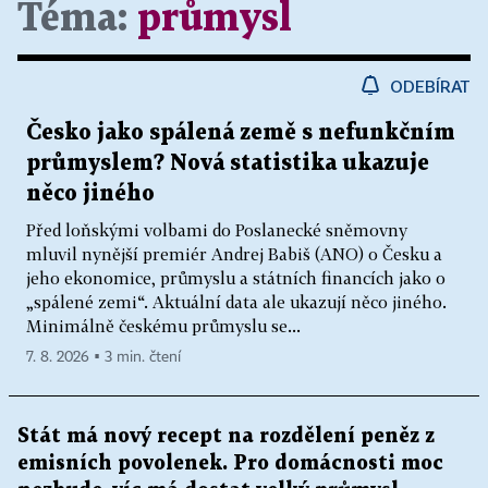
Téma:
průmysl
ODEBÍRAT
Česko jako spálená země s nefunkčním
průmyslem? Nová statistika ukazuje
něco jiného
Před loňskými volbami do Poslanecké sněmovny
mluvil nynější premiér Andrej Babiš (ANO) o Česku a
jeho ekonomice, průmyslu a státních financích jako o
„spálené zemi“. Aktuální data ale ukazují něco jiného.
Minimálně českému průmyslu se...
7. 8. 2026 ▪ 3 min. čtení
Stát má nový recept na rozdělení peněz z
emisních povolenek. Pro domácnosti moc