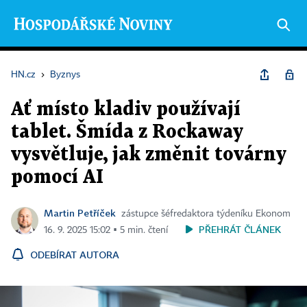
HN.cz
›
Byznys
Ať místo kladiv používají
tablet. Šmída z Rockaway
vysvětluje, jak změnit továrny
pomocí AI
Martin Petříček
zástupce šéfredaktora týdeníku Ekonom
PŘEHRÁT ČLÁNEK
16. 9. 2025 15:02 ▪ 5 min. čtení
ODEBÍRAT AUTORA