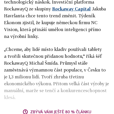
technologický náskok. Investiční platforma
RockawayQ ze skupiny
Rockaway Capital
Jakuba
Havrlanta chce tento trend změnit. Týdeník
Ekonom zjistil, že kupuje německou firmu NC
Vision, která přináší umělou inteligenci přímo
na výrobní linky.
„Chceme, aby lidé místo kladiv používali tablety
a tvořili skutečnou přidanou hodnotu,“ říká šéf
Rock­awayQ Michal Šmída. Průmysl stále
zaměstnává významnou část populace, v Česku to
je 1,3 milionu lidí. Tvoří zhruba třetinu
ekonomického výkonu. Přitom velká část výroby je
manuální, marže se tenčí a konkurenceschopnost
klesá.
ZBÝVÁ VÁM JEŠTĚ 80 % ČLÁNKU