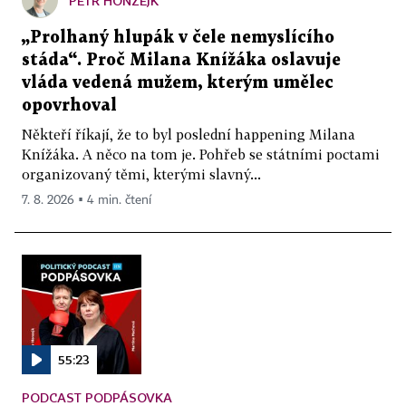
PETR HONZEJK
„Prolhaný hlupák v čele nemyslícího
stáda“. Proč Milana Knížáka oslavuje
vláda vedená mužem, kterým umělec
opovrhoval
Někteří říkají, že to byl poslední happening Milana
Knížáka. A něco na tom je. Pohřeb se státními poctami
organizovaný těmi, kterými slavný...
7. 8. 2026 ▪ 4 min. čtení
55:23
PODCAST PODPÁSOVKA