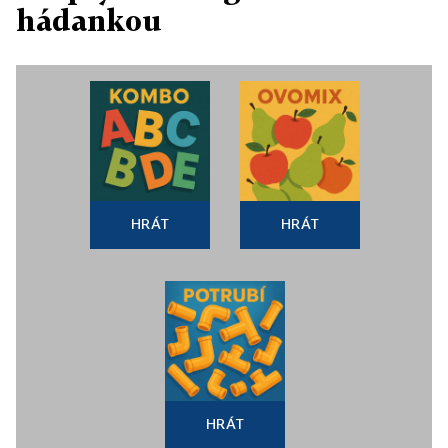
hádankou
HRÁT
HRÁT
HRÁT