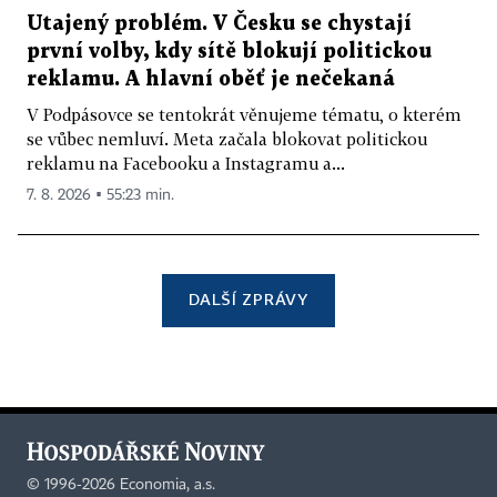
Utajený problém. V Česku se chystají
první volby, kdy sítě blokují politickou
reklamu. A hlavní oběť je nečekaná
V Podpásovce se tentokrát věnujeme tématu, o kterém
se vůbec nemluví. Meta začala blokovat politickou
reklamu na Facebooku a Instagramu a...
7. 8. 2026 ▪ 55:23 min.
DALŠÍ ZPRÁVY
©
1996-2026
Economia, a.s.