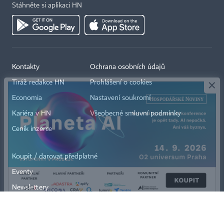
Stáhněte si aplikaci HN
×
Kontakty
Ochrana osobních údajů
Tiráž redakce HN
Prohlášení o cookies
Economia
Nastavení soukromí
Kariéra v HN
Všeobecné smluvní podmínky
Ceník inzerce
Koupit / darovat předplatné
Eventy
Newslettery
RSS kanály