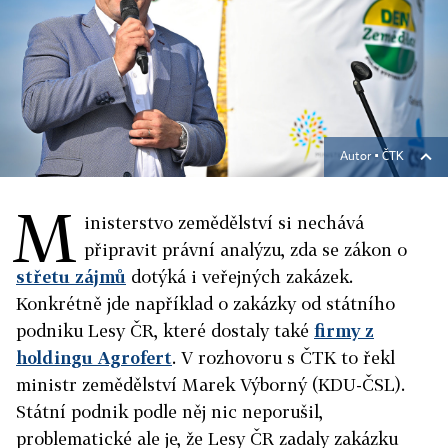
Autor ▪
ČTK
M
inisterstvo zemědělství si nechává
připravit právní analýzu, zda se zákon o
střetu zájmů
dotýká i veřejných zakázek.
Konkrétně jde například o zakázky od státního
podniku Lesy ČR, které dostaly také
firmy z
holdingu Agrofert
. V rozhovoru s ČTK to řekl
ministr zemědělství Marek Výborný (KDU-ČSL).
Státní podnik podle něj nic neporušil,
problematické ale je, že Lesy ČR zadaly zakázku