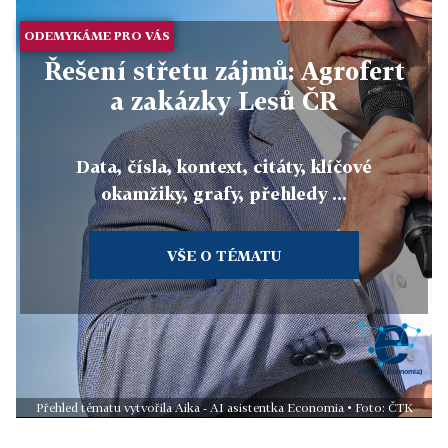
ODEMYKÁME PRO VÁS
Řešení střetu zájmů: Agrofert
a zakázky Lesů ČR
Data, čísla, kontext, citáty, klíčové
okamžiky, grafy, přehledy ...
VŠE O TÉMATU
Přehled tématu vytvořila Aika - AI asistentka Economia • Foto: ČTK