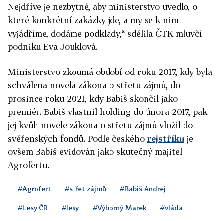
Nejdříve je nezbytné, aby ministerstvo uvedlo, o
které konkrétní zakázky jde, a my se k nim
vyjádříme, dodáme podklady,“ sdělila ČTK mluvčí
podniku Eva Jouklová.
Ministerstvo zkoumá období od roku 2017, kdy byla
schválena novela zákona o střetu zájmů, do
prosince roku 2021, kdy Babiš skončil jako
premiér. Babiš vlastnil holding do února 2017, pak
jej kvůli novele zákona o střetu zájmů vložil do
svěřenských fondů. Podle českého
rejstříku
je
ovšem Babiš evidován jako skutečný majitel
Agrofertu.
#Agrofert
#střet zájmů
#Babiš Andrej
#Lesy ČR
#lesy
#Výborný Marek
#vláda