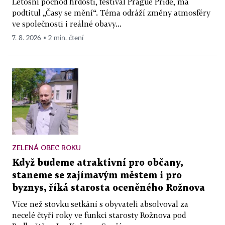
Letošní pochod hrdosti, festival Prague Pride, má
podtitul „Časy se mění“. Téma odráží změny atmosféry
ve společnosti i reálné obavy...
7. 8. 2026 ▪ 2 min. čtení
ZELENÁ OBEC ROKU
Když budeme atraktivní pro občany,
staneme se zajímavým městem i pro
byznys, říká starosta oceněného Rožnova
Více než stovku setkání s obyvateli absolvoval za
necelé čtyři roky ve funkci starosty Rožnova pod