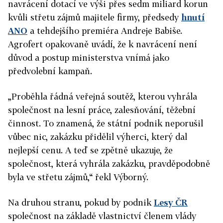
navrácení dotací ve výši přes sedm miliard korun
kvůli střetu zájmů majitele firmy, předsedy
hnutí
ANO
a tehdejšího premiéra Andreje Babiše.
Agrofert opakovaně uvádí, že k navrácení není
důvod a postup ministerstva vnímá jako
předvolební kampaň.
„Proběhla řádná veřejná soutěž, kterou vyhrála
společnost na lesní práce, zalesňování, těžební
činnost. To znamená, že státní podnik neporušil
vůbec nic, zakázku přidělil výherci, který dal
nejlepší cenu. A teď se zpětně ukazuje, že
společnost, která vyhrála zakázku, pravděpodobně
byla ve střetu zájmů,“ řekl Výborný.
Na druhou stranu, pokud by podnik
Lesy ČR
společnost na základě vlastnictví členem vlády