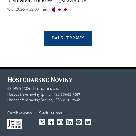
Radhoštěm Jan Kučera. „Snažíme se...
7. 8. 2026 ▪ 32:09 min.
DALŠÍ ZPRÁVY
©
1996-2026
Economia, a.s.
Hospodářské noviny (print) ISSN 0862-9587
Hospodářské noviny (online) ISSN 2787-950X
Certifikováno
Sledujte nás