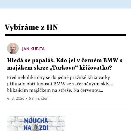
Vybíráme z HN
JAN KUBITA
Hledá se papaláš. Kdo jel v černém BMW s
majákem skrze „Turkovu“ křižovatku?
Před několika dny se do jedné pražské křižovatky
přihnalo obří luxusní BMW se začerněnými skly a
blikajícím majáčkem na střeše. Na červenou...
4. 8. 2026 ▪ 6 min. čtení