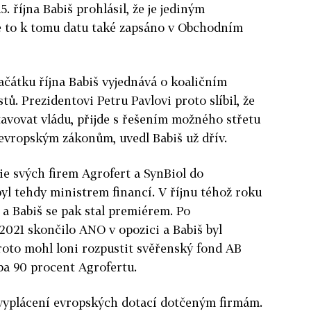
. října Babiš prohlásil, že je jediným
e to k tomu datu také zapsáno v Obchodním
ačátku října Babiš vyjednává o koaličním
ů. Prezidentovi Petru Pavlovi proto slíbil, že
avovat vládu, přijde s řešením možného střetu
evropským zákonům, uvedl Babiš už dřív.
cie svých firem Agrofert a SynBiol do
yl tehdy ministrem financí. V říjnu téhož roku
a Babiš se pak stal premiérem. Po
 2021 skončilo ANO v opozici a Babiš byl
oto mohl loni rozpustit svěřenský fond AB
uba 90 procent Agrofertu.
 vyplácení evropských dotací dotčeným firmám.