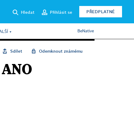
PŘEDPLATNÉ
Hledat
Přihlásit se
BeNative
ALŠÍ
Sdílet
Odemknout známému
f ANO