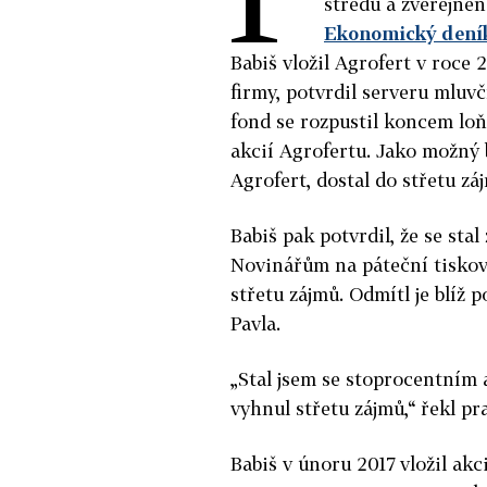
středu a zveřejněn
Ekonomický dení
Babiš vložil Agrofert v roce 
firmy, potvrdil serveru mluv
fond se rozpustil koncem loň
akcií Agrofertu. Jako možný 
Agrofert, dostal do střetu zá
Babiš pak potvrdil, že se sta
Novinářům na páteční tiskové
střetu zájmů. Odmítl je blíž 
Pavla.
„Stal jsem se stoprocentním
vyhnul střetu zájmů,“ řekl p
Babiš v únoru 2017 vložil ak