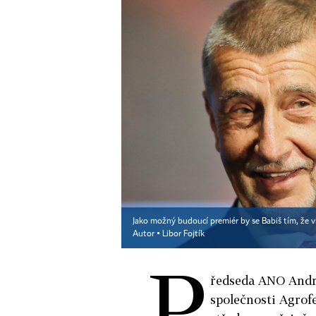
Jako možný budoucí premiér by se Babiš tím, že vlas
Autor ▪
Libor Fojtík
P
ředseda ANO Andre
společnosti Agrof