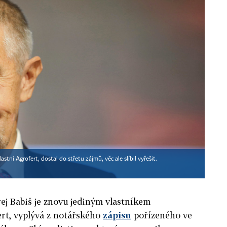
tní Agrofert, dostal do střetu zájmů, věc ale slíbil vyřešit.
j Babiš je znovu jediným vlastníkem
ert, vyplývá z notářského
zápisu
pořízeného ve