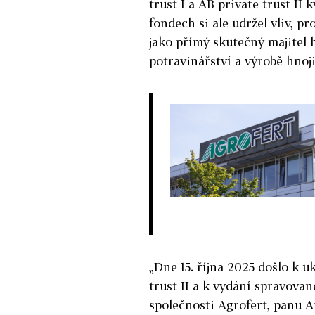
trust I a AB private trust II
fondech si ale udržel vliv, pr
jako přímý skutečný majitel 
potravinářství a výrobě hnoj
„Dne 15. října 2025 došlo k 
trust II a k vydání spravova
společnosti Agrofert, panu A