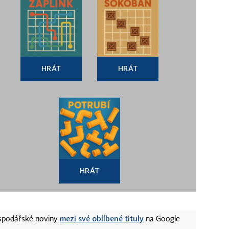
HRÁT
HRÁT
HRÁT
mezi své oblíbené tituly
ospodářské noviny
na Google