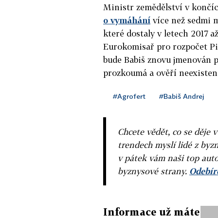
Ministr zemědělství v končí
o vymáhání
více než sedmi m
které dostaly v letech 2017 a
Eurokomisař pro rozpočet Pi
bude Babiš znovu jmenován p
prozkoumá a ověří neexistenc
#Agrofert
#Babiš Andrej
Chcete vědět, co se děje 
trendech myslí lidé z byzn
v pátek vám naši top auto
byznysové strany.
Odebíre
Informace už máte