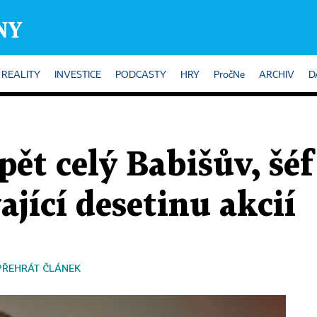
REALITY
INVESTICE
PODCASTY
HRY
PročNe
ARCHIV
D
opět celý Babišův, šé
ající desetinu akcií
PŘEHRÁT ČLÁNEK