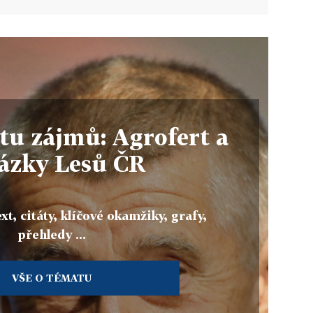
etu zájmů: Agrofert a
ázky Lesů ČR
xt, citáty, klíčové okamžiky, grafy,
přehledy ...
VŠE O TÉMATU