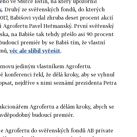
ého ve Sbírce listin, na který upozornil
k
. Druhý ze svěřenských fondů, do kterých
2017, Babišovi vydal zhruba deset procent akcií
čí Agrofertu Pavel Heřmanský. První svěřenský
ska, na Babiše tak tehdy přešlo asi 90 procent
budoucí premiér by se Babiš tím, že vlastní
jmů,
věc ale slíbil vyřešit
.
l znovu jediným vlastníkem Agrofertu.
 konferenci řekl, že dělá kroky, aby se vyhnul
popsat, nejdříve s nimi seznámí prezidenta Petra
 akcionářem Agrofertu a dělám kroky, abych se
ravděpodobný budoucí premiér.
cie Agrofertu do svěřenských fondů AB private