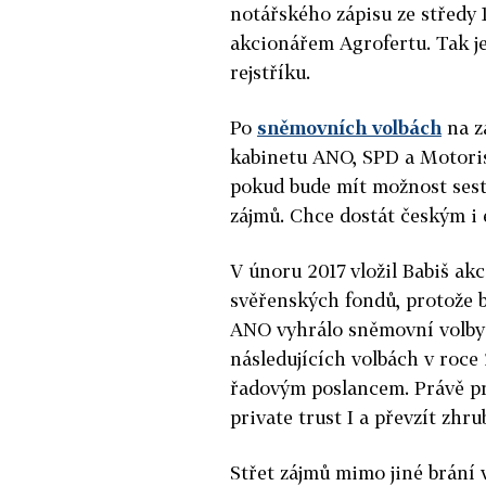
notářského zápisu ze středy 15
akcionářem Agrofertu. Tak j
rejstříku.
Po
sněmovních volbách
na z
kabinetu ANO, SPD a Motorist
pokud bude mít možnost sest
zájmů. Chce dostát českým i 
V únoru 2017 vložil Babiš ak
svěřenských fondů, protože b
ANO vyhrálo sněmovní volby 
následujících volbách v roce
řadovým poslancem. Právě pr
private trust I a převzít zhr
Střet zájmů mimo jiné brání