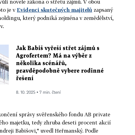
 kvůli novele zákona o střetu zájmů. V obou
oto je v
Evidenci skutečných majitelů
zapsaný
holdingu, který podniká zejména v zemědělství,
iv.
Jak Babiš vyřeší střet zájmů s
Agrofertem? Má na výběr z
několika scénářů,
pravděpodobně vybere rodinné
řešení
8. 10. 2025 ▪ 7 min. čtení
ukončení správy svěřenského fondu AB private
ného majetku, tedy zhruba deseti procent akcií
ndreji Babišovi,“ uvedl Heřmanský. Podle