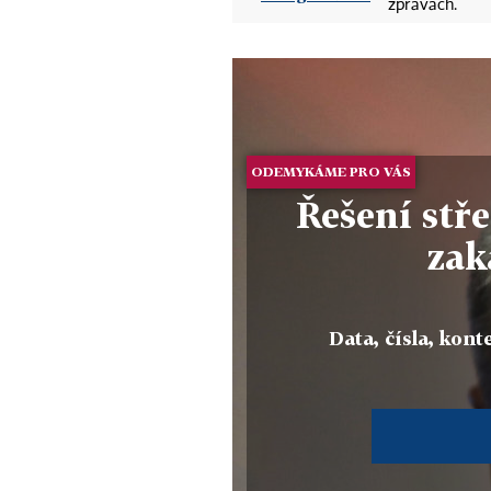
zprávách.
ODEMYKÁME PRO VÁS
Řešení stř
zak
Data, čísla, konte