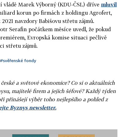
cí vládě Marek Výborný (KDU-ČSL) dříve
mluvil
iliard korun po firmách z holdingu Agrofert,
ž 2021 navzdory Babišovu střetu zájmů.
otr Serafin počátkem měsíce uvedl, že pokud
remiérem, Evropská komise situaci pečlivě
i střetu zájmů.
#svěřenské fondy
v české a světové ekonomice? Co si o aktuálních
ysu, majitelé firem a jejich šéfové? Každý týden
ři přinášejí výběr toho nejlepšího a pohled z
jte Byznys newsletter.