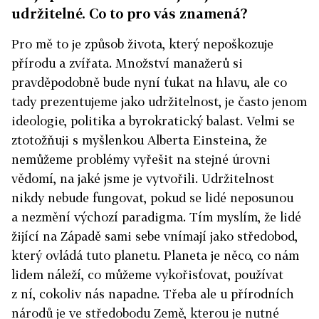
udržitelné. Co to pro vás znamená?
Pro mě to je způsob života, který nepoškozuje
přírodu a zvířata. Množství manažerů si
pravděpodobně bude nyní ťukat na hlavu, ale co
tady prezentujeme jako udržitelnost, je často jenom
ideologie, politika a byrokratický balast. Velmi se
ztotožňuji s myšlenkou Alberta Einsteina, že
nemůžeme problémy vyřešit na stejné úrovni
vědomí, na jaké jsme je vytvořili. Udržitelnost
nikdy nebude fungovat, pokud se lidé neposunou
a nezmění výchozí paradigma. Tím myslím, že lidé
žijící na Západě sami sebe vnímají jako středobod,
který ovládá tuto planetu. Planeta je něco, co nám
lidem náleží, co můžeme vykořisťovat, používat
z ní, cokoliv nás napadne. Třeba ale u přírodních
národů je ve středobodu Země, kterou je nutné