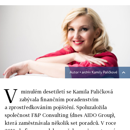
Autor ▪
archiv Kamily Paličkové
V
minulém desetiletí se Kamila Paličková
zabývala finančním poradenstvím
a zprostředkováním pojištění. Spoluzaložila
společnost F&P Consulting (dnes AIDO Group),
která zaměstnávala několik set poradců. V roce