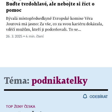
Buďte tvrdohlavé, ale nebojte si říct o
pomoc
Bývalá místopředsedkyně Evropské komise Věra
Jourová má jasno: Za vše, co za svou kariéru dokázala,
vděčí mužům, kteří ji podceňovali. To se...
26. 3. 2025 ▪ 4 min. čtení
Téma:
podnikatelky
ODEBÍRAT
TOP ŽENY ČESKA