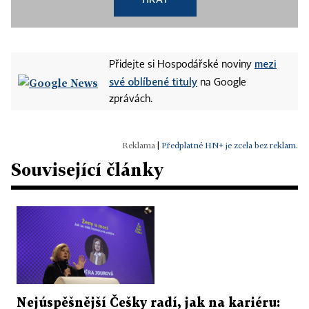
mezi
Přidejte si Hospodářské noviny
své oblíbené tituly
na Google
zprávách.
|
Předplatné HN+ je zcela bez reklam.
Související články
Nejúspěšnější Češky radí, jak na kariéru: