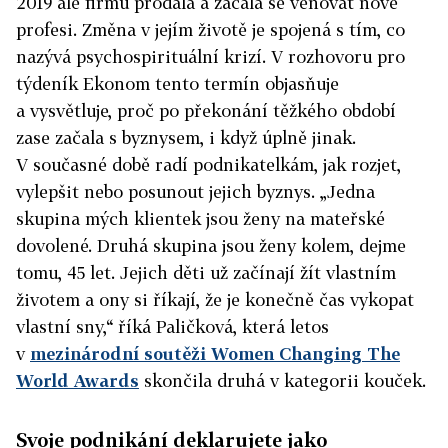
2019 ale firmu prodala a začala se věnovat nové
profesi. Změna v jejím životě je spojená s tím, co
nazývá psychospirituální krizí. V rozhovoru pro
týdeník Ekonom tento termín objasňuje
a vysvětluje, proč po překonání těžkého období
zase začala s byznysem, i když úplně jinak.
V současné době radí podnikatelkám, jak rozjet,
vylepšit nebo posunout jejich byznys. „Jedna
skupina mých klientek jsou ženy na mateřské
dovolené. Druhá skupina jsou ženy kolem, dejme
tomu, 45 let. Jejich děti už začínají žít vlastním
životem a ony si říkají, že je konečně čas vykopat
vlastní sny,“ říká Paličková, která letos
v
mezinárodní soutěži Women Changing The
World Awards
skončila druhá v kategorii kouček.
Svoje podnikání deklarujete jako