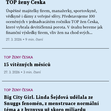
TOP ženy Česka
Úspěšné majitelky firem, manažerky, sportovkyně,
vědkyně i dámy z veřejné sféry. Představujeme 100
oceněných v jednadvacátém ročníku TOP žen Česka,
které vybrala devítičlenná porota. V úvahu bereme jak
finanční výsledky firem, vliv žen na chod svých...
27. 3. 2026 ▪ 9 min. čtení
TOP ŽENY ČESKA
15 vítězných měsíců
27. 3. 2026 ▪ 3 min. čtení
TOP ŽENY ČESKA
Big City Girl. Linda Šejdová udělala ze
Snuggs fenomén, z menstruace normální
téma a z byznysu už skoro miliardu