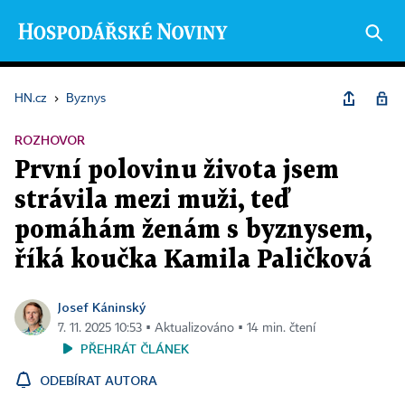
HN.cz
›
Byznys
ROZHOVOR
První polovinu života jsem
strávila mezi muži, teď
pomáhám ženám s byznysem,
říká koučka Kamila Paličková
Josef Káninský
7. 11. 2025 10:53 ▪ Aktualizováno ▪ 14 min. čtení
PŘEHRÁT ČLÁNEK
ODEBÍRAT AUTORA