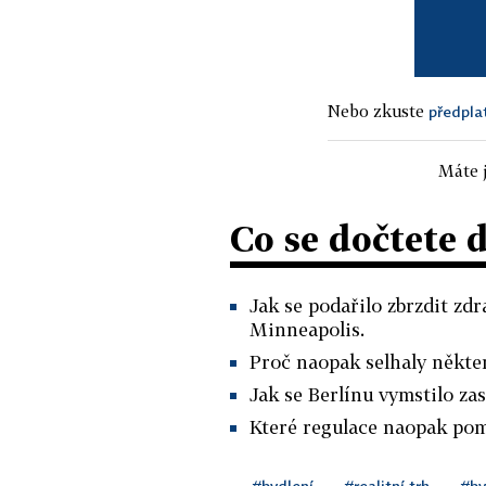
Nebo zkuste
předpla
Máte j
Co se dočtete 
Jak se podařilo zbrzdit zd
Minneapolis.
Proč naopak selhaly někte
Jak se Berlínu vymstilo za
Které regulace naopak pom
#bydlení
#realitní trh
#by