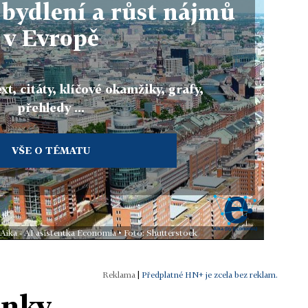
bydlení a růst nájmů
v Evropě
xt, citáty, klíčové okamžiky, grafy,
přehledy ...
VŠE O TÉMATU
 Aika - AI asistentka Economia • Foto: Shutterstock
|
Předplatné HN+ je zcela bez reklam.
ánky