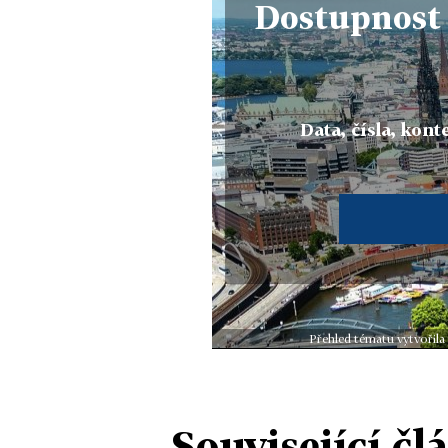
Dostupnost 
Data, čísla, konte
Přehled tématu vytvořila
Související čl