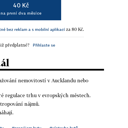
40 Kč
na první dva měsíce
za 80 Kč.
tné bez reklam a s mobilní aplikací
iž předplatné?
Přihlaste se
dál
ražování nemovitostí v Aucklandu nebo
ré regulace trhu v evropských městech.
stropování nájmů.
áhají.
ty
#pronájem bytu
#výstavba bytů