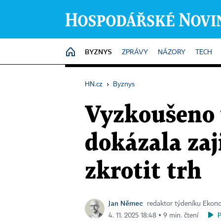
BYZNYS
HOME
ZPRÁVY
NÁZORY
TECH
HN.cz
›
Byznys
Vyzkoušeno 
dokázala zaj
zkrotit trh
Jan Němec
redaktor týdeníku Eko
4. 11. 2025 18:48 ▪ 9 min. čtení