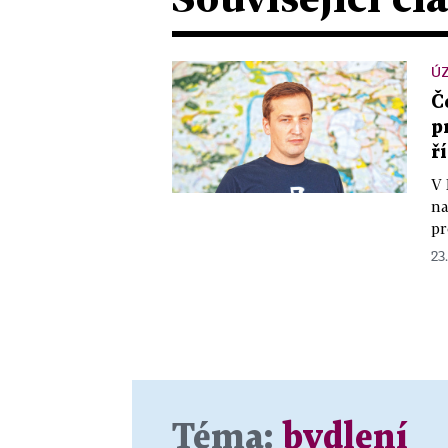
Ú
Č
p
ř
V 
na
pr
23
Téma:
bydlení