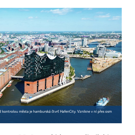
 kontrolou města je hamburská čtvrť HafenCity. Vznikne v ní přes osm