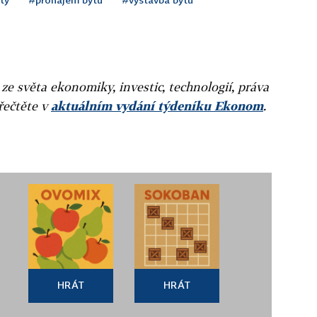
 ze světa ekonomiky, investic, technologií, práva
přečtěte v
aktuálním vydání týdeníku Ekonom
.
HRÁT
HRÁT