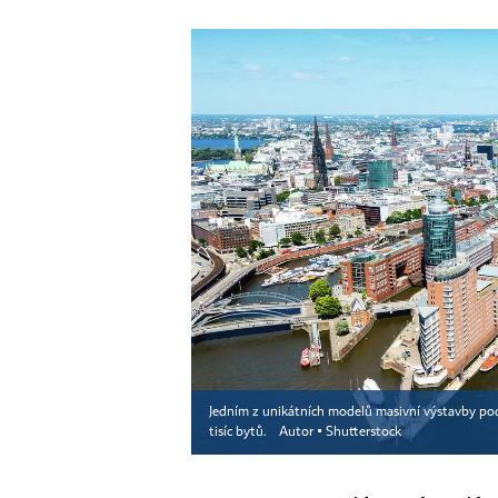
Jedním z unikátních modelů masivní výstavby pod
tisíc bytů.
Autor ▪
Shutterstock