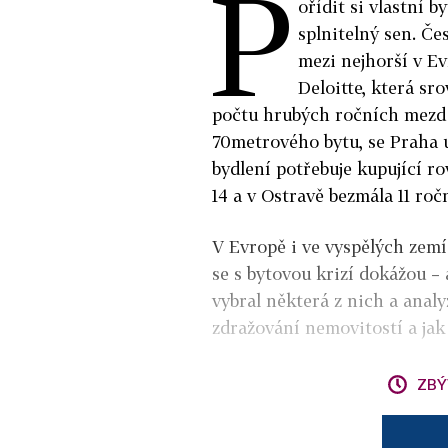
P
ořídit si vlastní 
splnitelný sen. Če
mezi nejhorší v Ev
Deloitte, která s
počtu hrubých ročních mezd
70metrového bytu, se Praha u
bydlení potřebuje kupující ro
14 a v Ostravě bezmála 11 ro
V Evropě i ve vyspělých zemíc
se s bytovou krizí dokážou 
vybral některá z nich a analy
zdražování nemovitostí a jak 
ZBÝ