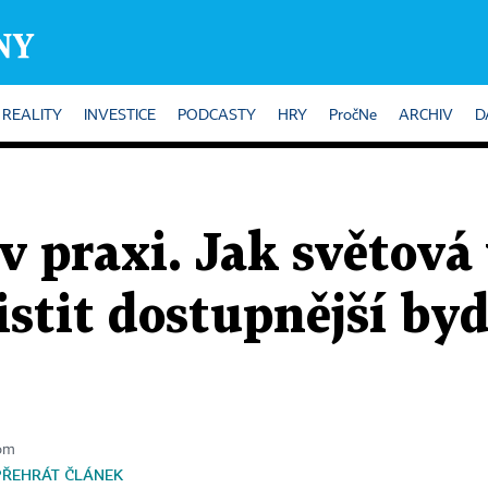
REALITY
INVESTICE
PODCASTY
HRY
PročNe
ARCHIV
D
v praxi. Jak světová
istit dostupnější byd
nom
PŘEHRÁT ČLÁNEK