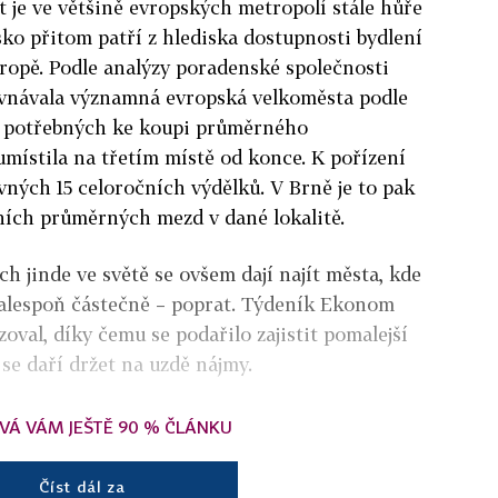
byt je ve většině evropských metropolí stále hůře
sko přitom patří z hlediska dostupnosti bydlení
ropě. Podle analýzy poradenské společnosti
rovnávala významná evropská velkoměsta podle
 potřebných ke koupi průměrného
místila na třetím místě od konce. K pořízení
vných 15 celoročních výdělků. V Brně je to pak
čních průměrných mezd v dané lokalitě.
h jinde ve světě se ovšem dají najít města, kde
– alespoň částečně – poprat. Týdeník Ekonom
zoval, díky čemu se podařilo zajistit pomalejší
se daří držet na uzdě nájmy.
VÁ VÁM JEŠTĚ 90 % ČLÁNKU
Číst dál za