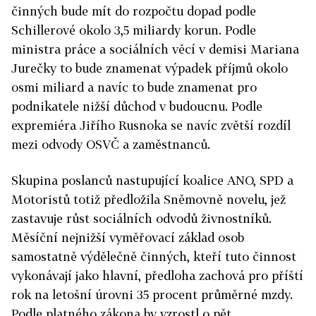
činných bude mít do rozpočtu dopad podle
Schillerové okolo 3,5 miliardy korun. Podle
ministra práce a sociálních věcí v demisi Mariana
Jurečky to bude znamenat výpadek příjmů okolo
osmi miliard a navíc to bude znamenat pro
podnikatele nižší důchod v budoucnu. Podle
expremiéra Jiřího Rusnoka se navíc zvětší rozdíl
mezi odvody OSVČ a zaměstnanců.
Skupina poslanců nastupující koalice ANO, SPD a
Motoristů totiž předložila Sněmovně novelu, jež
zastavuje růst sociálních odvodů živnostníků.
Měsíční nejnižší vyměřovací základ osob
samostatně výdělečně činných, kteří tuto činnost
vykonávají jako hlavní, předloha zachová pro příští
rok na letošní úrovni 35 procent průměrné mzdy.
Podle platného zákona by vzrostl o pět