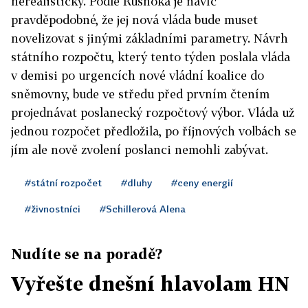
nerealistický. Podle Rusnoka je navíc
pravděpodobné, že jej nová vláda bude muset
novelizovat s jinými základními parametry. Návrh
státního rozpočtu, který tento týden poslala vláda
v demisi po urgencích nové vládní koalice do
sněmovny, bude ve středu před prvním čtením
projednávat poslanecký rozpočtový výbor. Vláda už
jednou rozpočet předložila, po říjnových volbách se
jím ale nově zvolení poslanci nemohli zabývat.
#státní rozpočet
#dluhy
#ceny energií
#živnostníci
#Schillerová Alena
Nudíte se na poradě?
Vyřešte dnešní hlavolam HN