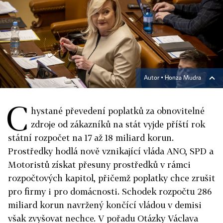
Autor ▪
Honza Mudra
C
hystané převedení poplatků za obnovitelné
zdroje od zákazníků na stát vyjde příští rok
státní rozpočet na 17 až 18 miliard korun.
Prostředky hodlá nově vznikající vláda ANO, SPD a
Motoristů získat přesuny prostředků v rámci
rozpočtových kapitol, přičemž poplatky chce zrušit
pro firmy i pro domácnosti. Schodek rozpočtu 286
miliard korun navržený končící vládou v demisi
však zvyšovat nechce. V pořadu Otázky Václava