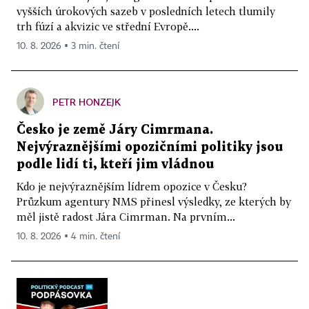
vyšších úrokových sazeb v posledních letech tlumily
trh fúzí a akvizic ve střední Evropě....
10. 8. 2026 ▪ 3 min. čtení
PETR HONZEJK
Česko je země Járy Cimrmana.
Nejvýraznějšími opozičními politiky jsou
podle lidí ti, kteří jim vládnou
Kdo je nejvýraznějším lídrem opozice v Česku?
Průzkum agentury NMS přinesl výsledky, ze kterých by
měl jistě radost Jára Cimrman. Na prvním...
10. 8. 2026 ▪ 4 min. čtení