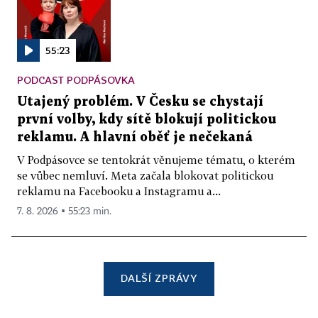
55:23
PODCAST PODPÁSOVKA
Utajený problém. V Česku se chystají
první volby, kdy sítě blokují politickou
reklamu. A hlavní oběť je nečekaná
V Podpásovce se tentokrát věnujeme tématu, o kterém
se vůbec nemluví. Meta začala blokovat politickou
reklamu na Facebooku a Instagramu a...
7. 8. 2026 ▪ 55:23 min.
DALŠÍ ZPRÁVY