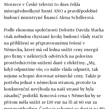
Moravce v České televizi to dnes řekla
místopředsedkyně hnutí ANO a pravděpodobně
budoucí ministryně financí Alena Schillerová.
Podle ekonoma společnosti Deloitte Davida Marka
však nebudou chystané kroky budoucí vlády stačit
na přiblížení se připravovanému řešení v
Německu, které má od ledna snížit ceny energií
pro firmy v některých odvětvích na polovinu
prostřednictvím snížení daně z elektřiny. „My,
když odpustíme vše, co může vláda odpustit, tak
nejsme schopni dorovnat německé ceny. Takže je
potřeba jednat s německou stranou, protože ta
konkurenční nevýhoda na naší straně by byla
zásadní,“ podotkl. Koncová cena v Německu by se
přitom měla snížit ze 130 eur na 55 až 60 eur za
megawatthodinu, Česko je schopné se dostat na 80