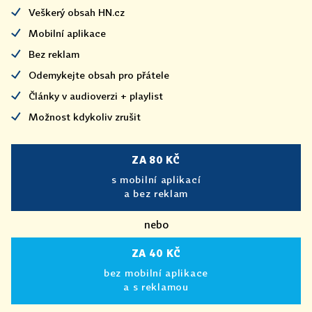
Veškerý obsah HN.cz
Mobilní aplikace
Bez reklam
Odemykejte obsah pro přátele
Články v audioverzi + playlist
Možnost kdykoliv zrušit
ZA 80 KČ
s mobilní aplikací
a bez reklam
nebo
ZA 40 KČ
bez mobilní aplikace
a s reklamou