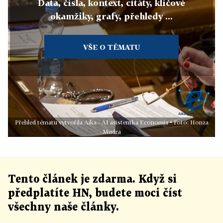
Data, čísla, kontext, citáty, klíčové
okamžiky, grafy, přehledy ...
VŠE O TÉMATU
Přehled tématu vytvořila Aika - AI asistentka Economia • Foto: Honza
Mudra
Tento článek
je
zdarma. Když si
předplatíte HN, budete moci číst
všechny naše články
.