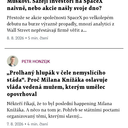
Muskovi. Sázejí investoři na SpaceX
naivně, nebo akcie našly svoje dno?
Přestože se akcie společnosti SpaceX po velkolepém
debutu na burze výrazně propadly, mnozí analytici z
Wall Street nepřestávají firmě věřit a...
8. 8. 2026 ▪ 5 min. čtení
PETR HONZEJK
„Prolhaný hlupák v čele nemyslícího
stáda“. Proč Milana Knížáka oslavuje
vláda vedená mužem, kterým umělec
opovrhoval
Někteří říkají, že to byl poslední happening Milana
Knížáka. A něco na tom je. Pohřeb se státními poctami
organizovaný těmi, kterými slavný...
7. 8. 2026 ▪ 4 min. čtení