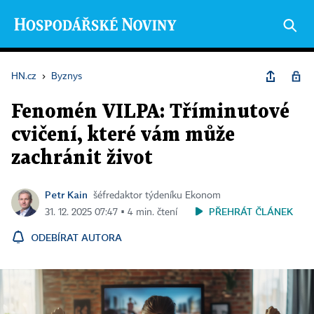
HN.cz
›
Byznys
Fenomén VILPA: Tříminutové
cvičení, které vám může
zachránit život
Petr Kain
šéfredaktor týdeníku Ekonom
PŘEHRÁT ČLÁNEK
31. 12. 2025 07:47 ▪ 4 min. čtení
ODEBÍRAT AUTORA