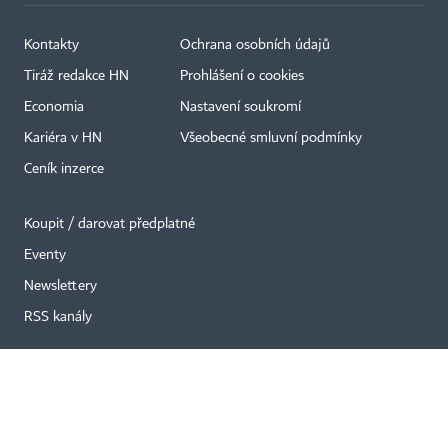
Kontakty
Ochrana osobních údajů
Tiráž redakce HN
Prohlášení o cookies
×
Economia
Nastavení soukromí
Kariéra v HN
Všeobecné smluvní podmínky
Ceník inzerce
Koupit / darovat předplatné
Eventy
Newslettery
RSS kanály
Autorská práva vykonává vydavatel. Bez písemného svolení vydavatele je
zakázáno jakékoli užití částí nebo celku díla, zejména rozmnožování a šíření
jakýmkoli způsobem, mechanickým nebo elektronickým, v českém nebo
jiném jazyce. Bez souhlasu vydavatele je zakázáno též rozmnožování