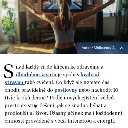
Autor ▪
Midjourney AI
S
nad každý ví, že klíčem ke zdravému a
dlouhému životu
je spolu s
kvalitní
stravou
také cvičení. Co když ale nemáte čas
chodit pravidelně do
posilovny
nebo nachodit 10
tisíc kroků denně? Podle nových zjištění vědců
přesto existuje řešení, jak se snadno hýbat a
prodloužit si život. Úžasný účinek mají každodenní
činnosti prováděné s větší intenzitou a energií.