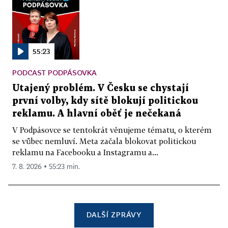
55:23
PODCAST PODPÁSOVKA
Utajený problém. V Česku se chystají
první volby, kdy sítě blokují politickou
reklamu. A hlavní oběť je nečekaná
V Podpásovce se tentokrát věnujeme tématu, o kterém
se vůbec nemluví. Meta začala blokovat politickou
reklamu na Facebooku a Instagramu a...
7. 8. 2026 ▪ 55:23 min.
DALŠÍ ZPRÁVY