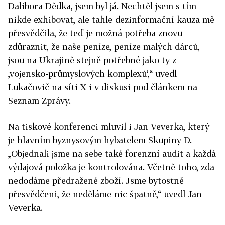
Dalibora Dědka, jsem byl já. Nechtěl jsem s tím
nikde exhibovat, ale tahle dezinformační kauza mě
přesvědčila, že teď je možná potřeba znovu
zdůraznit, že naše peníze, peníze malých dárců,
jsou na Ukrajině stejně potřebné jako ty z
,vojensko-průmyslových komplexů‘,“ uvedl
Lukačovič na síti X i v diskusi pod článkem na
Seznam Zprávy.
Na tiskové konferenci mluvil i Jan Veverka, který
je hlavním byznysovým hybatelem Skupiny D.
„Objednali jsme na sebe také forenzní audit a každá
výdajová položka je kontrolována. Včetně toho, zda
nedodáme předražené zboží. Jsme bytostně
přesvědčeni, že neděláme nic špatně,“ uvedl Jan
Veverka.