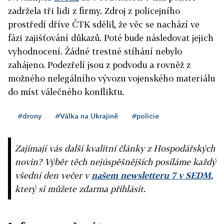
zadržela tři lidi z firmy. Zdroj z policejního
prostředí dříve ČTK sdělil, že věc se nachází ve
fázi zajišťování důkazů. Poté bude následovat jejich
vyhodnocení. Žádné trestné stíhání nebylo
zahájeno. Podezřelí jsou z podvodu a rovněž z
možného nelegálního vývozu vojenského materiálu
do míst válečného konfliktu.
#drony
#Válka na Ukrajině
#policie
Zajímají vás další kvalitní články z Hospodářských
novin? Výběr těch nejúspěšnějších posíláme každý
všední den večer v
našem newsletteru 7 v SEDM
,
který si můžete zdarma přihlásit.