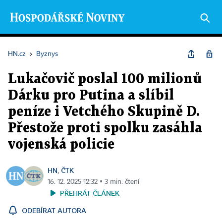
HN.cz
›
Byznys
Lukačovič poslal 100 milionů
Dárku pro Putina a slíbil
peníze i Vetchého Skupině D.
Přestože proti spolku zasáhla
vojenská policie
HN
ČTK
,
16. 12. 2025 12:32 ▪ 3 min. čtení
PŘEHRÁT ČLÁNEK
ODEBÍRAT AUTORA