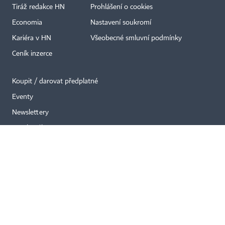
×
Tiráž redakce HN
Prohlášení o cookies
Economia
Nastavení soukromí
Kariéra v HN
Všeobecné smluvní podmínky
Ceník inzerce
Koupit / darovat předplatné
Eventy
Newslettery
RSS kanály
Autorská práva vykonává vydavatel. Bez písemného svolení vydavatele je
zakázáno jakékoli užití částí nebo celku díla, zejména rozmnožování a šíření
jakýmkoli způsobem, mechanickým nebo elektronickým, v českém nebo
jiném jazyce. Bez souhlasu vydavatele je zakázáno též rozmnožování
obsahu pro účely automatizované analýzy textů nebo dat
podle ustanovení § 39c autorského zákona.