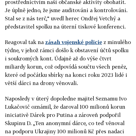
prostřednictvím naší občanské aktivity obohatit.
Je úplně jedno, že jsme auditováni a kontrolováni.
Stal se z nás terč,“ uvedl herec Ondřej Vetchý a
představitel spolku na úterní tiskové konferenci.
Reagoval tak na
zásah vojenské policie
z minulého
týdne, v jehož rámci došlo k obstavení účtů spolku
i soukromých kont. Údajně až do výše čtvrt
miliardy korun, což odpovídá součtu všech peněz,
které od počátku sbírky na konci roku 2023 lidé i
větší dárci na drony věnovali.
Naposledy v úterý dopoledne majitel Seznamu Ivo
Lukačovič oznámil, že daroval 100 milionů korun
iniciativě Dárek pro Putina a zároveň podpořil
Skupinu D. „Ten anonymní dárce, co teď věnoval
na podporu Ukrajiny 100 milionů Kč přes nadaci