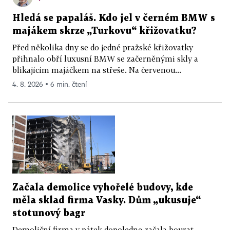
Hledá se papaláš. Kdo jel v černém BMW s
majákem skrze „Turkovu“ křižovatku?
Před několika dny se do jedné pražské křižovatky
přihnalo obří luxusní BMW se začerněnými skly a
blikajícím majáčkem na střeše. Na červenou...
4. 8. 2026 ▪ 6 min. čtení
Začala demolice vyhořelé budovy, kde
měla sklad firma Vasky. Dům „ukusuje“
stotunový bagr
Demoliční firma v pátek dopoledne začala bourat