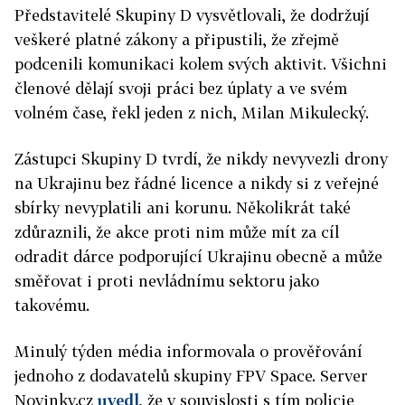
Představitelé Skupiny D vysvětlovali, že dodržují
veškeré platné zákony a připustili, že zřejmě
podcenili komunikaci kolem svých aktivit. Všichni
členové dělají svoji práci bez úplaty a ve svém
volném čase, řekl jeden z nich, Milan Mikulecký.
Zástupci Skupiny D tvrdí, že nikdy nevyvezli drony
na Ukrajinu bez řádné licence a nikdy si z veřejné
sbírky nevyplatili ani korunu. Několikrát také
zdůraznili, že akce proti nim může mít za cíl
odradit dárce podporující Ukrajinu obecně a může
směřovat i proti nevládnímu sektoru jako
takovému.
Minulý týden média informovala o prověřování
jednoho z dodavatelů skupiny FPV Space. Server
Novinky.cz
uvedl
, že v souvislosti s tím policie