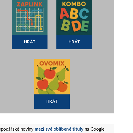
HRÁT
HRÁT
HRÁT
mezi své oblíbené tituly
ospodářské noviny
na Google