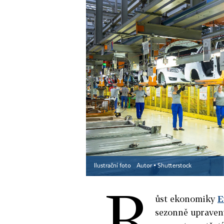
Ilustrační foto
Autor ▪
Shutterstock
R
ůst ekonomiky
E
sezonně upravený