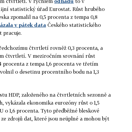
ím čtvrtletí. V rychlém
odhadu
to v
ijní statistický úřad Eurostat. Růst hrubého
ka zpomalil na 0,5 procenta z tempa 0,8
ázala v pátek data
Českého statistického
 pracuje.
ředchozímu čtvrtletí rovněž 0,3 procenta, a
tím čtvrtletí. V meziročním srovnání růst
 procenta z tempa 1,6 procenta ve třetím
zvolnil o desetinu procentního bodu na 1,3
stu HDP, založeného na čtvrtletních sezonně a
, vykázala ekonomika eurozóny růst o 1,5
 o 1,6 procenta. Tyto předběžné bleskové
ze zdrojů dat, které jsou neúplné a mohou být