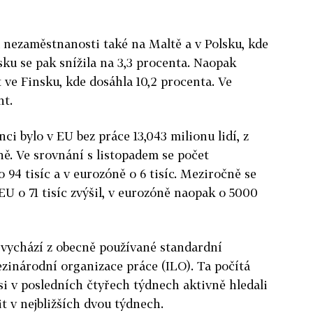
 nezaměstnanosti také na Maltě a v Polsku, kde
sku se pak snížila na 3,3 procenta. Naopak
 ve Finsku, kde dosáhla 10,2 procenta. Ve
nt.
nci bylo v EU bez práce 13,043 milionu lidí, z
ně. Ve srovnání s listopadem se počet
 94 tisíc a v eurozóně o 6 tisíc. Meziročně se
U o 71 tisíc zvýšil, v eurozóně naopak o 5000
 vychází z obecně používané standardní
zinárodní organizace práce (ILO). Ta počítá
si v posledních čtyřech týdnech aktivně hledali
t v nejbližších dvou týdnech.