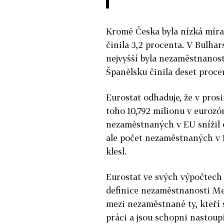
Kromě Česka byla nízká míra
činila 3,2 procenta. V Bulhar
nejvyšší byla nezaměstnanost
Španělsku činila deset proce
Eurostat odhaduje, že v prosi
toho 10,792 milionu v eurozó
nezaměstnaných v EU snížil o
ale počet nezaměstnaných v E
klesl.
Eurostat ve svých výpočtech
definice nezaměstnanosti Me
mezi nezaměstnané ty, kteří 
práci a jsou schopni nastoupi