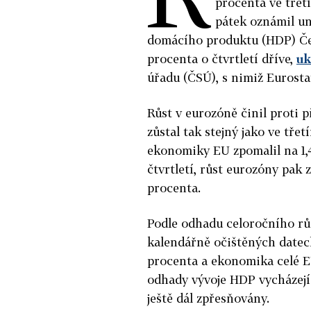
procenta ve třet
pátek oznámil un
domácího produktu (HDP) Čes
procenta o čtvrtletí dříve,
uk
úřadu (ČSÚ), s nimiž Eurostat
Růst v eurozóně činil proti p
zůstal tak stejný jako ve tře
ekonomiky EU zpomalil na 1,4
čtvrtletí, růst eurozóny pak 
procenta.
Podle odhadu celoročního rů
kalendářně očištěných datech
procenta a ekonomika celé EU
odhady vývoje HDP vycházejí 
ještě dál zpřesňovány.