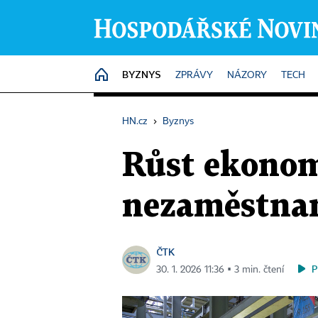
BYZNYS
HOME
ZPRÁVY
NÁZORY
TECH
HN.cz
›
Byznys
Růst ekonom
nezaměstnan
ČTK
P
30. 1. 2026 11:36 ▪ 3 min. čtení