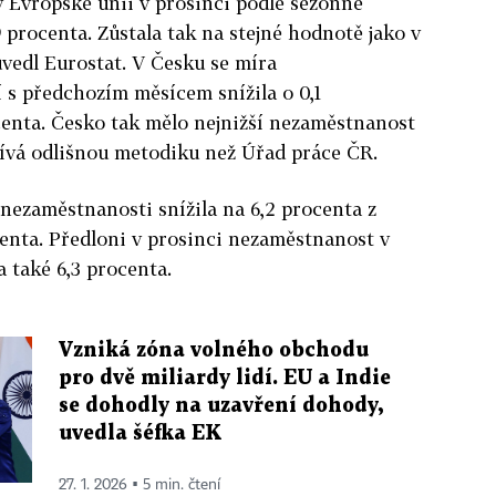
 Evropské unii v prosinci podle sezonně
 procenta. Zůstala tak na stejné hodnotě jako v
uvedl Eurostat. V Česku se míra
 s předchozím měsícem snížila o 0,1
centa. Česko tak mělo nejnižší nezaměstnanost
užívá odlišnou metodiku než Úřad práce ČR.
nezaměstnanosti snížila na 6,2 procenta z
enta. Předloni v prosinci nezaměstnanost v
a také 6,3 procenta.
Vzniká zóna volného obchodu
pro dvě miliardy lidí. EU a Indie
se dohodly na uzavření dohody,
uvedla šéfka EK
27. 1. 2026 ▪ 5 min. čtení