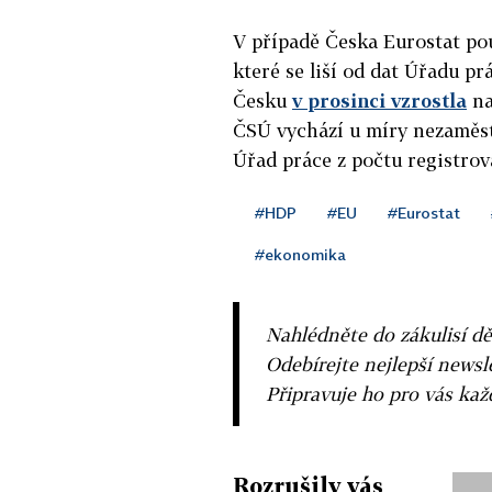
V případě Česka Eurostat pou
které se liší od dat Úřadu p
Česku
v prosinci vzrostla
na
ČSÚ vychází u míry nezaměst
Úřad práce z počtu registro
#HDP
#EU
#Eurostat
#ekonomika
Nahlédněte do zákulisí dě
Odebírejte nejlepší news
Připravuje ho pro vás ka
Rozrušily vás