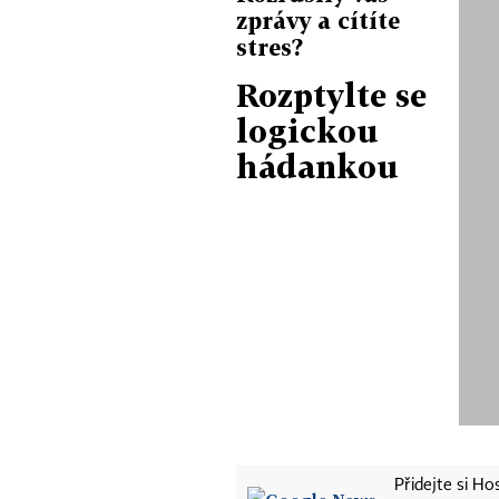
zprávy a cítíte
stres?
Rozptylte se
logickou
hádankou
Přidejte si H