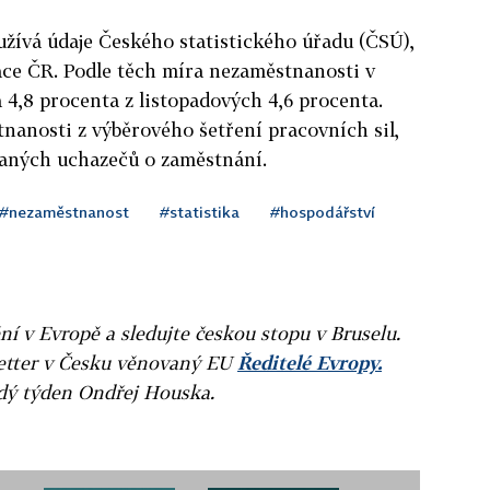
žívá údaje Českého statistického úřadu (ČSÚ),
ráce ČR. Podle těch míra nezaměstnanosti v
 4,8 procenta z listopadových 4,6 procenta.
nanosti z výběrového šetření pracovních sil,
vaných uchazečů o zaměstnání.
#nezaměstnanost
#statistika
#hospodářství
ní v Evropě a sledujte českou stopu v Bruselu.
letter v Česku věnovaný EU
Ředitelé Evropy.
ždý týden Ondřej Houska.