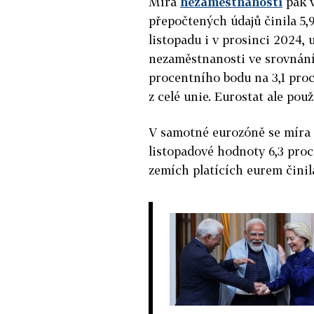
Míra
nezaměstnanosti
pak v
přepočtených údajů činila 5,9
listopadu i v prosinci 2024, 
nezaměstnanosti ve srovnání
procentního bodu na 3,1 pro
z celé unie. Eurostat ale po
V samotné eurozóně se míra 
listopadové hodnoty 6,3 proc
zemích platících eurem činil