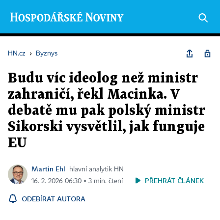
HN.cz
›
Byznys
Budu víc ideolog než ministr
zahraničí, řekl Macinka. V
debatě mu pak polský ministr
Sikorski vysvětlil, jak funguje
EU
Martin Ehl
hlavní analytik HN
PŘEHRÁT ČLÁNEK
16. 2. 2026 06:30 ▪ 3 min. čtení
ODEBÍRAT AUTORA