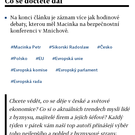
Co se dočtete dál
Na konci článku je záznam více jak hodinové
debaty, kterou měl Macinka na bezpečnostní
konferenci v Mnichově.
#Macinka Petr
#Sikorski Radoslaw
#Česko
#Polsko
#EU
#Evropská unie
#Evropská komise
#Evropský parlament
#Evropská rada
Chcete vědět, co se děje v české a světové
ekonomice? Co si o aktuálních trendech myslí lidé
z byznysu, majitelé firem a jejich šéfové? Každý
týden v pátek vám naši top autoři přinášejí výběr
toho nejlepšího a pohled z byznysové strany.