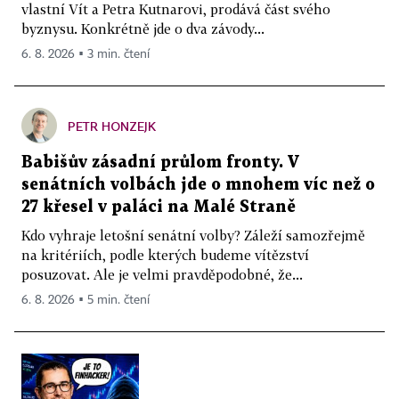
vlastní Vít a Petra Kutnarovi, prodává část svého
byznysu. Konkrétně jde o dva závody...
6. 8. 2026 ▪ 3 min. čtení
PETR HONZEJK
Babišův zásadní průlom fronty. V
senátních volbách jde o mnohem víc než o
27 křesel v paláci na Malé Straně
Kdo vyhraje letošní senátní volby? Záleží samozřejmě
na kritériích, podle kterých budeme vítězství
posuzovat. Ale je velmi pravděpodobné, že...
6. 8. 2026 ▪ 5 min. čtení