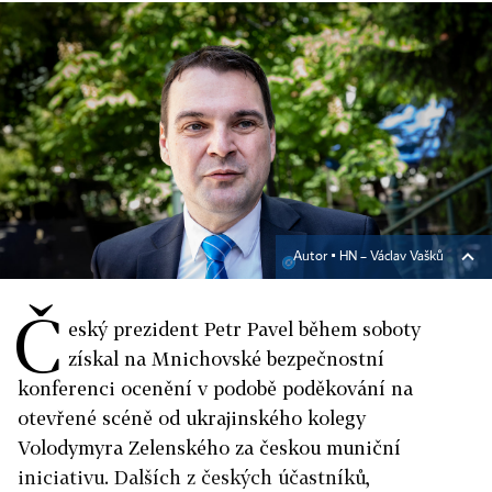
Autor ▪
HN – Václav Vašků
Č
eský prezident Petr Pavel během soboty
získal na Mnichovské bezpečnostní
konferenci ocenění v podobě poděkování na
otevřené scéně od ukrajinského kolegy
Volodymyra Zelenského za českou muniční
iniciativu. Dalších z českých účastníků,