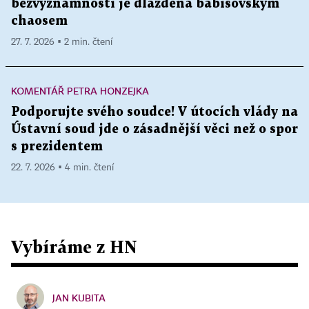
bezvýznamnosti je dlážděná babišovským
chaosem
27. 7. 2026 ▪ 2 min. čtení
KOMENTÁŘ PETRA HONZEJKA
Podporujte svého soudce! V útocích vlády na
Ústavní soud jde o zásadnější věci než o spor
s prezidentem
22. 7. 2026 ▪ 4 min. čtení
Vybíráme z HN
JAN KUBITA