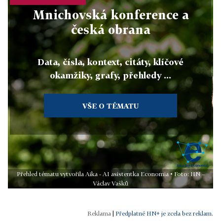
Mnichovská konference a
česká obrana
Data, čísla, kontext, citáty, klíčové
okamžiky, grafy, přehledy ...
VŠE O TÉMATU
Přehled tématu vytvořila Aika - AI asistentka Economia • Foto: HN –
Václav Vašků
|
Předplatné HN+ je zcela bez reklam.