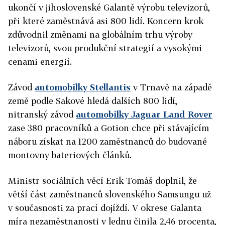
ukončí v jihoslovenské Galantě výrobu televizorů,
při které zaměstnává asi 800 lidí. Koncern krok
zdůvodnil změnami na globálním trhu výroby
televizorů, svou produkční strategií a vysokými
cenami energií.
Závod
automobilky Stellantis
v Trnavě na západě
země podle Sakové hledá dalších 800 lidí,
nitranský závod
automobilky Jaguar Land Rover
zase 380 pracovníků a Gotion chce při stávajícím
náboru získat na 1200 zaměstnanců do budované
montovny bateriových článků.
Ministr sociálních věcí Erik Tomáš doplnil, že
větší část zaměstnanců slovenského Samsungu už
v současnosti za prací dojíždí. V okrese Galanta
míra nezaměstnanosti v lednu činila 2,46 procenta,