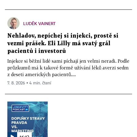
LUDĚK VAINERT
Nehladov, nepíchej si injekci, prostě si
vezmi prášek. Eli Lilly má svatý grál
pacientů i investorů
Injekce si běžní lidé sami píchají jen velmi neradi. Podle
průzkumů má k takové formě užívání léků averzi sedm
z deseti amerických pacientů....
7. 8. 2026 ▪ 4 min. čtení
16:13