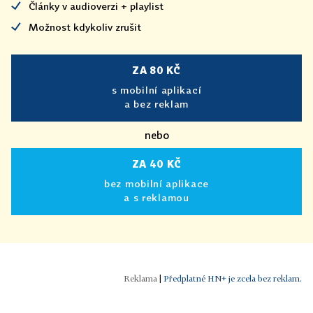
Články v audioverzi + playlist
Možnost kdykoliv zrušit
ZA 80 KČ
s mobilní aplikací
a bez reklam
nebo
ZA 40 KČ
bez mobilní aplikace
a s reklamou
|
Předplatné HN+ je zcela bez reklam.