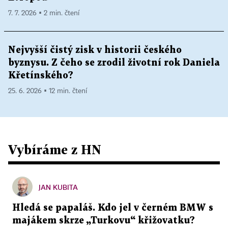
7. 7. 2026 ▪ 2 min. čtení
Nejvyšší čistý zisk v historii českého
byznysu. Z čeho se zrodil životní rok Daniela
Křetínského?
25. 6. 2026 ▪ 12 min. čtení
Vybíráme z HN
JAN KUBITA
Hledá se papaláš. Kdo jel v černém BMW s
majákem skrze „Turkovu“ křižovatku?