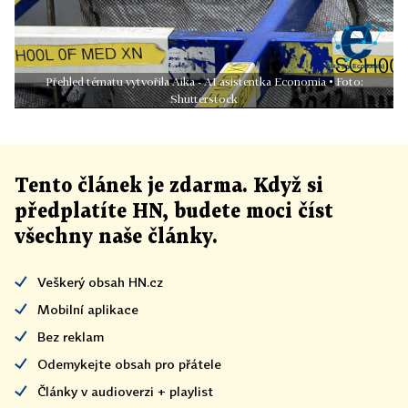
Přehled tématu vytvořila Aika - AI asistentka Economia • Foto:
Shutterstock
Tento článek
je
zdarma. Když si
předplatíte HN, budete moci číst
všechny naše články
.
Veškerý obsah HN.cz
Mobilní aplikace
Bez reklam
Odemykejte obsah pro přátele
Články v audioverzi + playlist