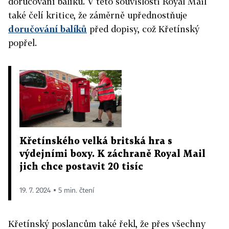
doručování balíků. V této souvislosti Royal Mail
také čelí kritice, že záměrně upřednostňuje
doručování balíků
před dopisy, což Křetínský
popřel.
Křetínského velká britská hra s
výdejními boxy. K záchraně Royal Mail
jich chce postavit 20 tisíc
19. 7. 2024 ▪ 5 min. čtení
Křetínský poslancům také řekl, že přes všechny