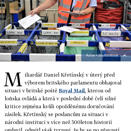
Autor ▪
Shutterstock
M
iliardář Daniel Křetínský v úterý před
výborem britského parlamentu obhajoval
situaci v britské poště
Royal Mail
, kterou od
loňska ovládá a která v poslední době čelí silné
kritice zejména kvůli opožděnému doručování
zásilek. Křetínský se poslancům za situaci v
národní instituci s více než 500letou historií
omluvil, odmítl však tvrzení, že by se po převzetí