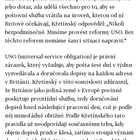
jeho dotaz, zda udělá všechno pro to, aby se
poštovní služba vrátila na úroveň, kterou od ní
Britové očekávají, Křetínský odpověděl: „Nikoli
bezpodmínečně. Musíme provést reformy USO. Bez
těchto reforem nemáme šanci situaci napravit.“
USO (universal service obligation) je právní
závazek, který vyžaduje, aby pošta šest dní v týdnu
vyzvedávala a doručovala dopisy na každou adresu
v Británii. Křetínský v této souvislosti zdůraznil,
že Británie jako jediná země v Evropě povinně
poskytuje prvotřídní službu, tedy doručování
dopisů hned následující pracovní den, což je podle
něj mimořádně obtížné. Podle Křetínského tato
pravidla už neodpovídají současnému trhu, kdy
objem dopisů prudce klesá, zatímco stoupá význam