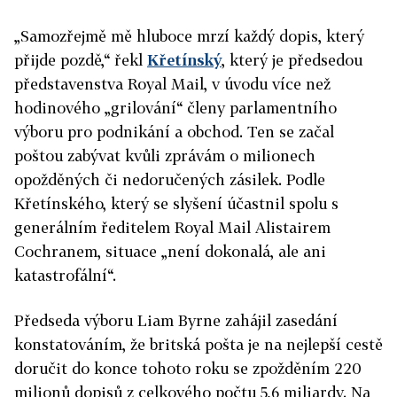
„Samozřejmě mě hluboce mrzí každý dopis, který
přijde pozdě,“ řekl
Křetínský
, který je předsedou
představenstva Royal Mail, v úvodu více než
hodinového „grilování“ členy parlamentního
výboru pro podnikání a obchod. Ten se začal
poštou zabývat kvůli zprávám o milionech
opožděných či nedoručených zásilek. Podle
Křetínského, který se slyšení účastnil spolu s
generálním ředitelem Royal Mail Alistairem
Cochranem, situace „není dokonalá, ale ani
katastrofální“.
Předseda výboru Liam Byrne zahájil zasedání
konstatováním, že britská pošta je na nejlepší cestě
doručit do konce tohoto roku se zpožděním 220
milionů dopisů z celkového počtu 5,6 miliardy. Na