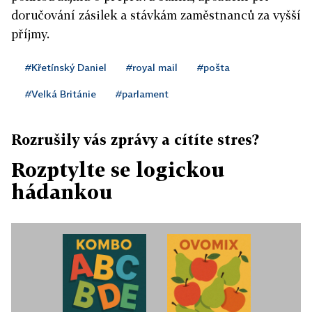
doručování zásilek a stávkám zaměstnanců za vyšší
příjmy.
#Křetínský Daniel
#royal mail
#pošta
#Velká Británie
#parlament
Rozrušily vás zprávy a cítíte stres?
Rozptylte se logickou
hádankou