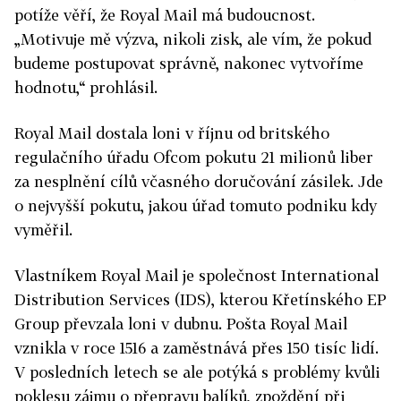
potíže věří, že Royal Mail má budoucnost.
„Motivuje mě výzva, nikoli zisk, ale vím, že pokud
budeme postupovat správně, nakonec vytvoříme
hodnotu,“ prohlásil.
Royal Mail dostala loni v říjnu od britského
regulačního úřadu Ofcom pokutu 21 milionů liber
za nesplnění cílů včasného doručování zásilek. Jde
o nejvyšší pokutu, jakou úřad tomuto podniku kdy
vyměřil.
Vlastníkem Royal Mail je společnost International
Distribution Services (IDS), kterou Křetínského EP
Group převzala loni v dubnu. Pošta Royal Mail
vznikla v roce 1516 a zaměstnává přes 150 tisíc lidí.
V posledních letech se ale potýká s problémy kvůli
poklesu zájmu o přepravu balíků, zpoždění při