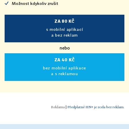
Možnost kdykoliv zrušit
ZA 80 KČ
s mobilní aplikací
a bez reklam
nebo
ZA 40 KČ
bez mobilní aplikace
a s reklamou
|
Předplatné HN+ je zcela bez reklam.