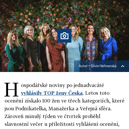
Autor ▪
Silvie Heřmanská
H
ospodářské noviny po jednadvacáté
vyhlásily TOP ženy Česka
. Letos toto
ocenění získalo 100 žen ve třech kategoriích, které
jsou Podnikatelka, Manažerka a Veřejná sféra.
Zároveň minulý týden ve čtvrtek proběhl
slavnostní večer u příležitosti vyhlášení ocenění,