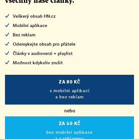
všechny naše články
.
Veškerý obsah HN.cz
Mobilní aplikace
Bez reklam
Odemykejte obsah pro přátele
Články v audioverzi + playlist
Možnost kdykoliv zrušit
ZA 80 KČ
s mobilní aplikací
a bez reklam
nebo
ZA 40 KČ
bez mobilní aplikace
a s reklamou