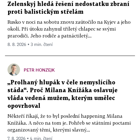
Zelenskyj hledá řešení nedostatku zbraní
proti balistickým střelám
Rusko v noci na sobotu znovu zaútočilo na Kyjev a jeho
okolí. Při útoku zahynul tříletý chlapec se svými
prarodiči. Jeho rodiče a patnáctiletý...
8. 8. 2026 ▪ 3 min. čtení
PETR HONZEJK
„Prolhaný hlupák v čele nemyslícího
stáda“. Proč Milana Knížáka oslavuje
vláda vedená mužem, kterým umělec
opovrhoval
Někteří říkají, že to byl poslední happening Milana
Knížáka. A něco na tom je. Pohřeb se státními poctami
organizovaný těmi, kterými slavný...
7. 8. 2026 ▪ 4 min. čtení