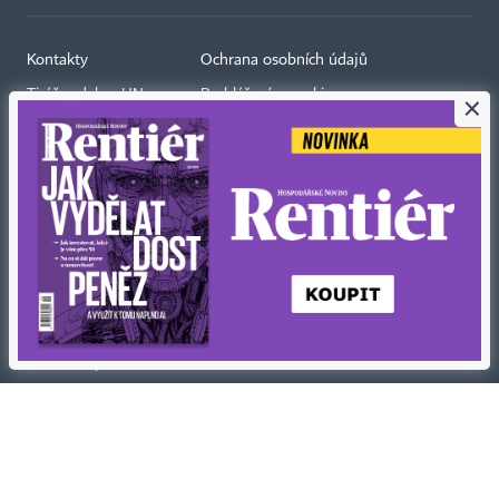
Kontakty
Ochrana osobních údajů
Tiráž redakce HN
Prohlášení o cookies
×
Economia
Nastavení soukromí
Kariéra v HN
Všeobecné smluvní podmínky
Ceník inzerce
Koupit / darovat předplatné
Eventy
Newslettery
RSS kanály
Autorská práva vykonává vydavatel. Bez písemného svolení vydavatele je
zakázáno jakékoli užití částí nebo celku díla, zejména rozmnožování a šíření
jakýmkoli způsobem, mechanickým nebo elektronickým, v českém nebo