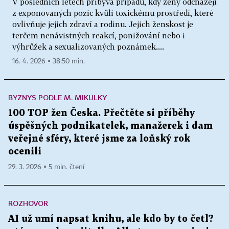
V posledních letech přibývá případů, kdy ženy odcházejí
z exponovaných pozic kvůli toxickému prostředí, které
ovlivňuje jejich zdraví a rodinu. Jejich ženskost je
terčem nenávistných reakcí, ponižování nebo i
výhrůžek a sexualizovaných poznámek....
16. 4. 2026 ▪ 38:50 min.
BYZNYS PODLE M. MIKULKY
100 TOP žen Česka. Přečtěte si příběhy
úspěšných podnikatelek, manažerek i dam
veřejné sféry, které jsme za loňský rok
ocenili
29. 3. 2026 ▪ 5 min. čtení
ROZHOVOR
AI už umí napsat knihu, ale kdo by to četl?